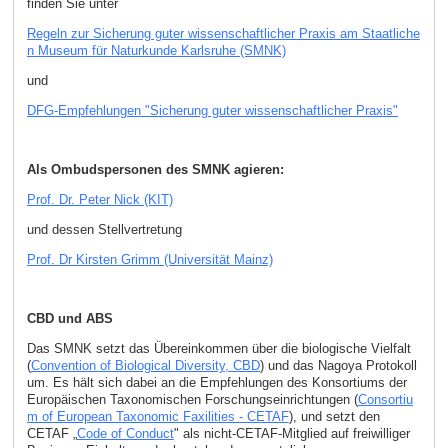
finden Sie unter
Regeln zur Sicherung guter wissenschaftlicher Praxis am Staatliche
n Museum für Naturkunde Karlsruhe (SMNK)
und
DFG-Empfehlungen "Sicherung guter wissenschaftlicher Praxis"
Als Ombudspersonen des SMNK agieren:
Prof. Dr. Peter Nick (KIT)
und dessen Stellvertretung
Prof. Dr Kirsten Grimm (Universität Mainz)
CBD und ABS
Das SMNK setzt das Übereinkommen über die biologische Vielfalt
(
Convention of Biological Diversity, CBD
) und das Nagoya Protokoll
um. Es hält sich dabei an die Empfehlungen des Konsortiums der
Europäischen Taxonomischen Forschungseinrichtungen (
Consortiu
m of European Taxonomic Faxilities - CETAF
), und setzt den
CETAF „
Code of Conduct
" als nicht-CETAF-Mitglied auf freiwilliger