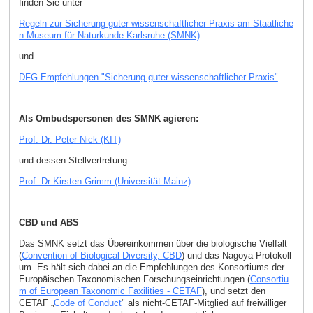
finden Sie unter
Regeln zur Sicherung guter wissenschaftlicher Praxis am Staatliche
n Museum für Naturkunde Karlsruhe (SMNK)
und
DFG-Empfehlungen "Sicherung guter wissenschaftlicher Praxis"
Als Ombudspersonen des SMNK agieren:
Prof. Dr. Peter Nick (KIT)
und dessen Stellvertretung
Prof. Dr Kirsten Grimm (Universität Mainz)
CBD und ABS
Das SMNK setzt das Übereinkommen über die biologische Vielfalt
(
Convention of Biological Diversity, CBD
) und das Nagoya Protokoll
um. Es hält sich dabei an die Empfehlungen des Konsortiums der
Europäischen Taxonomischen Forschungseinrichtungen (
Consortiu
m of European Taxonomic Faxilities - CETAF
), und setzt den
CETAF „
Code of Conduct
" als nicht-CETAF-Mitglied auf freiwilliger