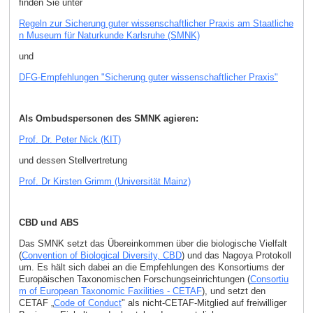
finden Sie unter
Regeln zur Sicherung guter wissenschaftlicher Praxis am Staatliche
n Museum für Naturkunde Karlsruhe (SMNK)
und
DFG-Empfehlungen "Sicherung guter wissenschaftlicher Praxis"
Als Ombudspersonen des SMNK agieren:
Prof. Dr. Peter Nick (KIT)
und dessen Stellvertretung
Prof. Dr Kirsten Grimm (Universität Mainz)
CBD und ABS
Das SMNK setzt das Übereinkommen über die biologische Vielfalt
(
Convention of Biological Diversity, CBD
) und das Nagoya Protokoll
um. Es hält sich dabei an die Empfehlungen des Konsortiums der
Europäischen Taxonomischen Forschungseinrichtungen (
Consortiu
m of European Taxonomic Faxilities - CETAF
), und setzt den
CETAF „
Code of Conduct
" als nicht-CETAF-Mitglied auf freiwilliger