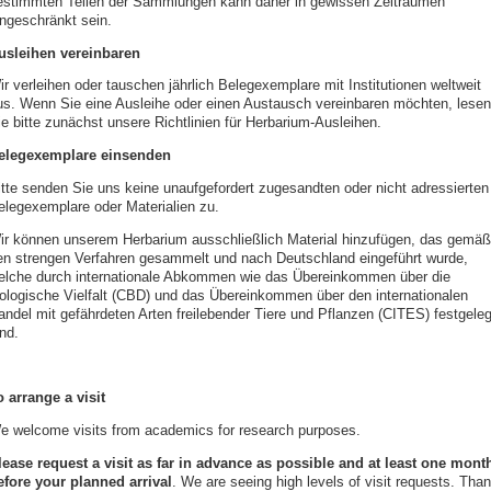
estimmten Teilen der Sammlungen kann daher in gewissen Zeiträumen
ingeschränkt sein.
usleihen vereinbaren
ir verleihen oder tauschen jährlich Belegexemplare mit Institutionen weltweit
us. Wenn Sie eine Ausleihe oder einen Austausch vereinbaren möchten, lesen
ie bitte zunächst unsere Richtlinien für Herbarium-Ausleihen.
elegexemplare einsenden
itte senden Sie uns keine unaufgefordert zugesandten oder nicht adressierten
elegexemplare oder Materialien zu.
ir können unserem Herbarium ausschließlich Material hinzufügen, das gemäß
en strengen Verfahren gesammelt und nach Deutschland eingeführt wurde,
elche durch internationale Abkommen wie das Übereinkommen über die
iologische Vielfalt (CBD) und das Übereinkommen über den internationalen
andel mit gefährdeten Arten freilebender Tiere und Pflanzen (CITES) festgeleg
nd.
o arrange a visit
e welcome visits from academics for research purposes.
lease request a visit as far in advance as possible and
at least one mont
efore your planned arrival
. We are seeing high levels of visit requests. Tha