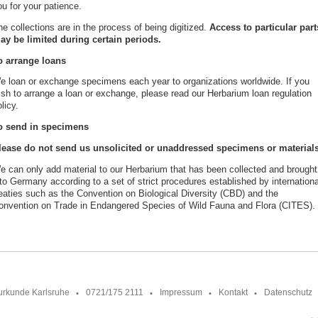
u for your patience.
e collections are in the process of being digitized.
Access to particular part
ay be limited during certain periods.
o arrange loans
e loan or exchange specimens each year to organizations worldwide. If you
ish to arrange a loan or exchange, please read our Herbarium loan regulation
licy.
o send in specimens
lease do not send us unsolicited or unaddressed specimens or materials
e can only add material to our Herbarium that has been collected and brought
to Germany according to a set of strict procedures established by internationa
reaties such as the Convention on Biological Diversity (CBD) and the
onvention on Trade in Endangered Species of Wild Fauna and Flora (CITES)
urkunde Karlsruhe
0721/175 2111
Impressum
Kontakt
Datenschutz