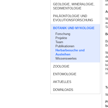
b
GEOLOGIE, MINERALOGIE,
e
SEDIMENTOLOGIE
A
PALÄONTOLOGIE UND
W
EVOLUTIONSFORSCHUNG
a
S
BOTANIK UND MYKOLOGIE
Forschung
B
Projekte
B
Team
B
Publikationen
Herbarbesuche und
W
Ausleihen
d
Wissenswertes
w
b
ZOOLOGIE
H
si
ENTOMOLOGIE
AKTUELLES
T
DOWNLOADS
W
P
b