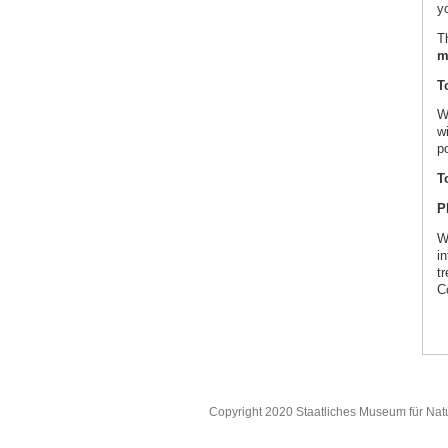
yo
Th
m
T
W
w
po
T
P
W
in
t
C
Copyright 2020 Staatliches Museum für Nat