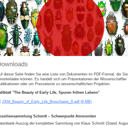
Downloads
uf dieser Seite finden Sie eine Liste von Dokumenten im PDF-Format, die Sie 
erunterladen können. Es handelt sich um Präsentationen der Wissenschaftler
ublikationen oder um Pressetexte zu wissenschaftlichen Projekten.
altblatt "The Beauty of Early Life. Spuren frühen Lebens"
ZKM_Beauty_of_Early_Life_Broschuere_D.pdf (6 MB)
ossiliensammlung Schmitt – Schwerpunkt Ammoniten
atenbank-Auszug der kompletten Sammlung von Klaus Schmitt (Stand: Augus