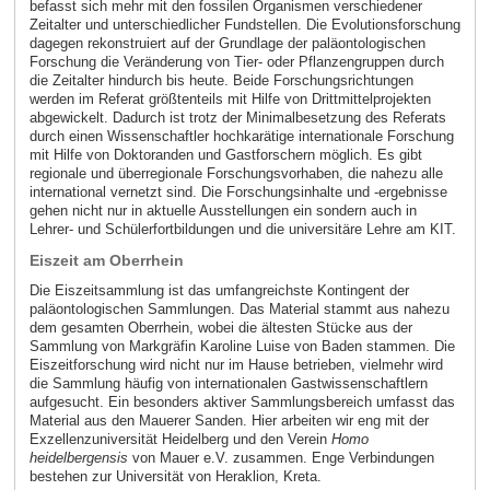
befasst sich mehr mit den fossilen Organismen verschiedener
Zeitalter und unterschiedlicher Fundstellen. Die Evolutionsforschung
dagegen rekonstruiert auf der Grundlage der paläontologischen
Forschung die Veränderung von Tier- oder Pflanzengruppen durch
die Zeitalter hindurch bis heute. Beide Forschungsrichtungen
werden im Referat größtenteils mit Hilfe von Drittmittelprojekten
abgewickelt. Dadurch ist trotz der Minimalbesetzung des Referats
durch einen Wissenschaftler hochkarätige internationale Forschung
mit Hilfe von Doktoranden und Gastforschern möglich. Es gibt
regionale und überregionale Forschungsvorhaben, die nahezu alle
international vernetzt sind. Die Forschungsinhalte und -ergebnisse
gehen nicht nur in aktuelle Ausstellungen ein sondern auch in
Lehrer- und Schülerfortbildungen und die universitäre Lehre am KIT.
Eiszeit am Oberrhein
Die Eiszeitsammlung ist das umfangreichste Kontingent der
paläontologischen Sammlungen. Das Material stammt aus nahezu
dem gesamten Oberrhein, wobei die ältesten Stücke aus der
Sammlung von Markgräfin Karoline Luise von Baden stammen. Die
Eiszeitforschung wird nicht nur im Hause betrieben, vielmehr wird
die Sammlung häufig von internationalen Gastwissenschaftlern
aufgesucht. Ein besonders aktiver Sammlungsbereich umfasst das
Material aus den Mauerer Sanden. Hier arbeiten wir eng mit der
Exzellenzuniversität Heidelberg und den Verein
Homo
heidelbergensis
von Mauer e.V. zusammen. Enge Verbindungen
bestehen zur Universität von Heraklion, Kreta.