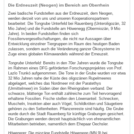
Die Erdneuzeit (Neogen) im Bereich am Oberrhein
Zwei badische Fundstellen aus der Erdneuzeit, dem Neogen,
werden derzeit von uns und unseren Kooperationspartnern
bearbeitet: Die Tongrube Unterfeld bei Rauenberg (Unteroligozän, 32
Mio Jahre) und die Fundstelle am Höwenegg (Obermiozän, 9 Mio
Jahre). In beiden Fundstellen finden sich
Fossilienvergesellschaftungen, die nicht nur Aussagen über
Entwicklung einzelner Tiergruppen im Raum des heutigen Baden
zulassen, sondern auch die Veränderung ganzer Ökosysteme im
Zuge eines globalen Klimawandels während der Erneuzeit.
Tongrube Unterfeld:
Bereits in den 70er Jahren wurde die Tongrube
im Rahmen eines DFG geförderten Forschungsprojektes von Prof.
Lazlo Trunkó aufgenommen. Die Tone in der Grube wurden vor etwa
32 Mio Jahren nahe der Küste des oligozänen Rupelmeeres
abgelagert, welches das Nordmeer mit der Paratethys
(Urmittelmeer) im Süden über den Rheingraben verband. Der
schwarze, blätterige Ton enthält zahlreiche zum Teil hervorragend
erhaltene Fossilien. Fische stellen den Löwenanteil. Schnecken,
Muscheln, Insekten aber auch Vögel, Schildkröten und Säugetiere
gehören zu den Seltenheiten. Pflanzenreste sind häufig. Die Grube
wurde durch die Stadt Rauenberg für künftige Grabungen gesichert.
Die Grabungen werden derzeit hauptsächlich von ehrenamtlichen
Mitarbeitern betrieben, namentlich dem Ehepaar Oechsler.
Höwenegg:
Die miozäne Fundstelle Höwenegg (MN 9) bei