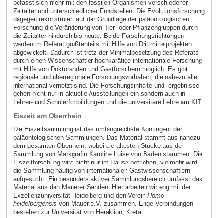
befasst sich mehr mit den fossilen Organismen verschiedener
Zeitalter und unterschiedlicher Fundstellen. Die Evolutionsforschung
dagegen rekonstruiert auf der Grundlage der paläontologischen
Forschung die Veränderung von Tier- oder Pflanzengruppen durch
die Zeitalter hindurch bis heute. Beide Forschungsrichtungen
werden im Referat größtenteils mit Hilfe von Drittmittelprojekten
abgewickelt. Dadurch ist trotz der Minimalbesetzung des Referats
durch einen Wissenschaftler hochkarätige internationale Forschung
mit Hilfe von Doktoranden und Gastforschern möglich. Es gibt
regionale und überregionale Forschungsvorhaben, die nahezu alle
international vernetzt sind. Die Forschungsinhalte und -ergebnisse
gehen nicht nur in aktuelle Ausstellungen ein sondern auch in
Lehrer- und Schülerfortbildungen und die universitäre Lehre am KIT.
Eiszeit am Oberrhein
Die Eiszeitsammlung ist das umfangreichste Kontingent der
paläontologischen Sammlungen. Das Material stammt aus nahezu
dem gesamten Oberrhein, wobei die ältesten Stücke aus der
Sammlung von Markgräfin Karoline Luise von Baden stammen. Die
Eiszeitforschung wird nicht nur im Hause betrieben, vielmehr wird
die Sammlung häufig von internationalen Gastwissenschaftlern
aufgesucht. Ein besonders aktiver Sammlungsbereich umfasst das
Material aus den Mauerer Sanden. Hier arbeiten wir eng mit der
Exzellenzuniversität Heidelberg und den Verein
Homo
heidelbergensis
von Mauer e.V. zusammen. Enge Verbindungen
bestehen zur Universität von Heraklion, Kreta.