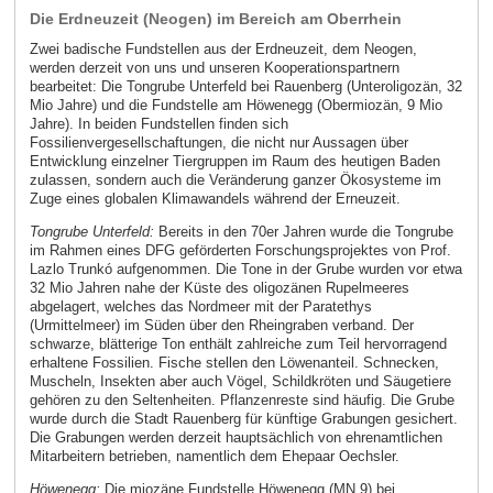
Die Erdneuzeit (Neogen) im Bereich am Oberrhein
Zwei badische Fundstellen aus der Erdneuzeit, dem Neogen,
werden derzeit von uns und unseren Kooperationspartnern
bearbeitet: Die Tongrube Unterfeld bei Rauenberg (Unteroligozän, 32
Mio Jahre) und die Fundstelle am Höwenegg (Obermiozän, 9 Mio
Jahre). In beiden Fundstellen finden sich
Fossilienvergesellschaftungen, die nicht nur Aussagen über
Entwicklung einzelner Tiergruppen im Raum des heutigen Baden
zulassen, sondern auch die Veränderung ganzer Ökosysteme im
Zuge eines globalen Klimawandels während der Erneuzeit.
Tongrube Unterfeld:
Bereits in den 70er Jahren wurde die Tongrube
im Rahmen eines DFG geförderten Forschungsprojektes von Prof.
Lazlo Trunkó aufgenommen. Die Tone in der Grube wurden vor etwa
32 Mio Jahren nahe der Küste des oligozänen Rupelmeeres
abgelagert, welches das Nordmeer mit der Paratethys
(Urmittelmeer) im Süden über den Rheingraben verband. Der
schwarze, blätterige Ton enthält zahlreiche zum Teil hervorragend
erhaltene Fossilien. Fische stellen den Löwenanteil. Schnecken,
Muscheln, Insekten aber auch Vögel, Schildkröten und Säugetiere
gehören zu den Seltenheiten. Pflanzenreste sind häufig. Die Grube
wurde durch die Stadt Rauenberg für künftige Grabungen gesichert.
Die Grabungen werden derzeit hauptsächlich von ehrenamtlichen
Mitarbeitern betrieben, namentlich dem Ehepaar Oechsler.
Höwenegg:
Die miozäne Fundstelle Höwenegg (MN 9) bei