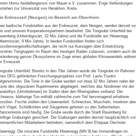
erein
Homo heidelbergensis
von Mauer e.V. zusammen. Enge Verbindungen
estehen zur Universität von Heraklion, Kreta.
ie Erdneuzeit (Neogen) im Bereich am Oberrhein
wei badische Fundstellen aus der Erdneuzeit, dem Neogen, werden derzeit vo
ns und unseren Kooperationspartnern bearbeitet: Die Tongrube Unterfeld bei
auenberg (Unteroligozän, 32 Mio Jahre) und die Fundstelle am Höwenegg
Obermiozän, 9 Mio Jahre). In beiden Fundstellen finden sich
ossilienvergesellschaftungen, die nicht nur Aussagen über Entwicklung
inzelner Tiergruppen im Raum des heutigen Baden zulassen, sondern auch di
eränderung ganzer Ökosysteme im Zuge eines globalen Klimawandels währe
er Erneuzeit.
ongrube Unterfeld:
Bereits in den 70er Jahren wurde die Tongrube im Rahmen
ines DFG geförderten Forschungsprojektes von Prof. Lazlo Trunkó
ufgenommen. Die Tone in der Grube wurden vor etwa 32 Mio Jahren nahe der
üste des oligozänen Rupelmeeres abgelagert, welches das Nordmeer mit der
aratethys (Urmittelmeer) im Süden über den Rheingraben verband. Der
chwarze, blätterige Ton enthält zahlreiche zum Teil hervorragend erhaltene
ossilien. Fische stellen den Löwenanteil. Schnecken, Muscheln, Insekten abe
uch Vögel, Schildkröten und Säugetiere gehören zu den Seltenheiten.
flanzenreste sind häufig. Die Grube wurde durch die Stadt Rauenberg für
ünftige Grabungen gesichert. Die Grabungen werden derzeit hauptsächlich vo
hrenamtlichen Mitarbeitern betrieben, namentlich dem Ehepaar Oechsler.
öwenegg:
Die miozäne Fundstelle Höwenegg (MN 9) bei Immendingen im