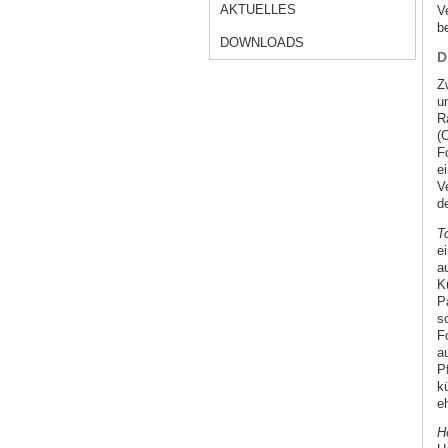
AKTUELLES
V
b
DOWNLOADS
D
Z
u
R
(
F
e
V
d
T
e
a
K
P
s
F
a
P
k
e
H