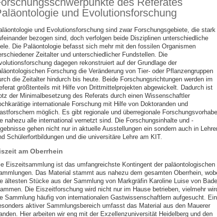
orschungsschwerpunkte des Referates
aläontologie und Evolutionsforschung
aläontologie und Evolutionsforschung sind zwar Forschungsgebiete, die stark
ufeinander bezogen sind, doch verfolgen beide Disziplinen unterschiedliche
iele. Die Paläontologie befasst sich mehr mit den fossilen Organismen
erschiedener Zeitalter und unterschiedlicher Fundstellen. Die
volutionsforschung dagegen rekonstruiert auf der Grundlage der
aläontologischen Forschung die Veränderung von Tier- oder Pflanzengruppen
urch die Zeitalter hindurch bis heute. Beide Forschungsrichtungen werden im
ferat größtenteils mit Hilfe von Drittmittelprojekten abgewickelt. Dadurch ist
rotz der Minimalbesetzung des Referats durch einen Wissenschaftler
ochkarätige internationale Forschung mit Hilfe von Doktoranden und
astforschern möglich. Es gibt regionale und überregionale Forschungsvorhabe
e nahezu alle international vernetzt sind. Die Forschungsinhalte und -
rgebnisse gehen nicht nur in aktuelle Ausstellungen ein sondern auch in Lehrer
nd Schülerfortbildungen und die universitäre Lehre am KIT.
iszeit am Oberrhein
ie Eiszeitsammlung ist das umfangreichste Kontingent der paläontologischen
ammlungen. Das Material stammt aus nahezu dem gesamten Oberrhein, wob
ie ältesten Stücke aus der Sammlung von Markgräfin Karoline Luise von Bad
tammen. Die Eiszeitforschung wird nicht nur im Hause betrieben, vielmehr wir
ie Sammlung häufig von internationalen Gastwissenschaftlern aufgesucht. Ein
esonders aktiver Sammlungsbereich umfasst das Material aus den Mauerer
anden. Hier arbeiten wir eng mit der Exzellenzuniversität Heidelberg und den