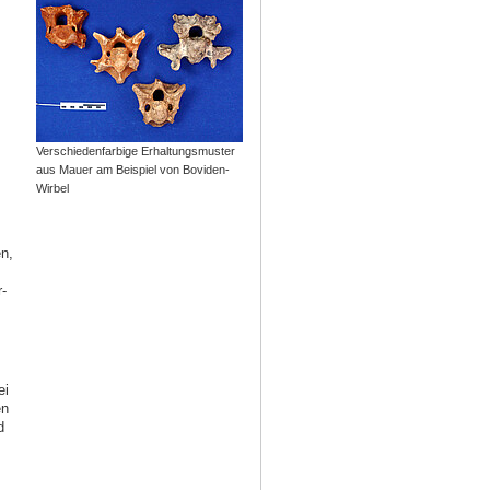
Verschiedenfarbige Erhaltungsmuster
aus Mauer am Beispiel von Boviden-
Wirbel
n,
-
ei
en
d