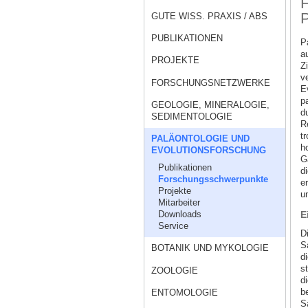
F
P
GUTE WISS. PRAXIS / ABS
PUBLIKATIONEN
P
a
PROJEKTE
Z
v
FORSCHUNGSNETZWERKE
E
p
GEOLOGIE, MINERALOGIE,
d
SEDIMENTOLOGIE
Re
t
PALÄONTOLOGIE UND
h
EVOLUTIONSFORSCHUNG
G
Publikationen
di
Forschungsschwerpunkte
e
Projekte
u
Mitarbeiter
Downloads
E
Service
D
S
BOTANIK UND MYKOLOGIE
d
s
ZOOLOGIE
d
b
ENTOMOLOGIE
S