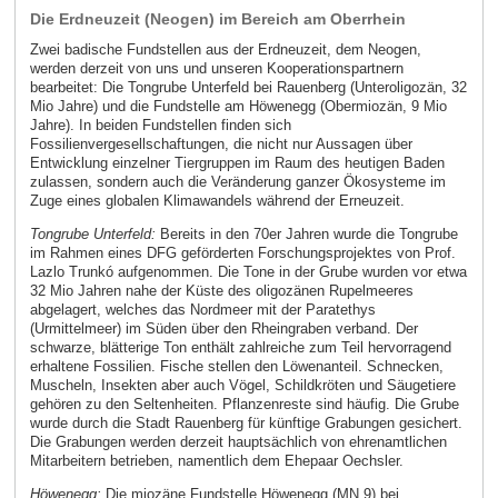
Die Erdneuzeit (Neogen) im Bereich am Oberrhein
Zwei badische Fundstellen aus der Erdneuzeit, dem Neogen,
werden derzeit von uns und unseren Kooperationspartnern
bearbeitet: Die Tongrube Unterfeld bei Rauenberg (Unteroligozän, 32
Mio Jahre) und die Fundstelle am Höwenegg (Obermiozän, 9 Mio
Jahre). In beiden Fundstellen finden sich
Fossilienvergesellschaftungen, die nicht nur Aussagen über
Entwicklung einzelner Tiergruppen im Raum des heutigen Baden
zulassen, sondern auch die Veränderung ganzer Ökosysteme im
Zuge eines globalen Klimawandels während der Erneuzeit.
Tongrube Unterfeld:
Bereits in den 70er Jahren wurde die Tongrube
im Rahmen eines DFG geförderten Forschungsprojektes von Prof.
Lazlo Trunkó aufgenommen. Die Tone in der Grube wurden vor etwa
32 Mio Jahren nahe der Küste des oligozänen Rupelmeeres
abgelagert, welches das Nordmeer mit der Paratethys
(Urmittelmeer) im Süden über den Rheingraben verband. Der
schwarze, blätterige Ton enthält zahlreiche zum Teil hervorragend
erhaltene Fossilien. Fische stellen den Löwenanteil. Schnecken,
Muscheln, Insekten aber auch Vögel, Schildkröten und Säugetiere
gehören zu den Seltenheiten. Pflanzenreste sind häufig. Die Grube
wurde durch die Stadt Rauenberg für künftige Grabungen gesichert.
Die Grabungen werden derzeit hauptsächlich von ehrenamtlichen
Mitarbeitern betrieben, namentlich dem Ehepaar Oechsler.
Höwenegg:
Die miozäne Fundstelle Höwenegg (MN 9) bei