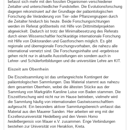
befasst sich mehr mit den fossilen Organismen verschiedener
Zeitalter und unterschiedlicher Fundstellen. Die Evolutionsforschung
dagegen rekonstruiert auf der Grundlage der paläontologischen
Forschung die Veränderung von Tier- oder Pflanzengruppen durch
die Zeitalter hindurch bis heute. Beide Forschungsrichtungen
werden im Referat größtenteils mit Hilfe von Drittmittelprojekten
abgewickelt. Dadurch ist trotz der Minimalbesetzung des Referats
durch einen Wissenschaftler hochkarätige internationale Forschung
mit Hilfe von Doktoranden und Gastforschern möglich. Es gibt
regionale und überregionale Forschungsvorhaben, die nahezu alle
international vernetzt sind. Die Forschungsinhalte und -ergebnisse
gehen nicht nur in aktuelle Ausstellungen ein sondern auch in
Lehrer- und Schülerfortbildungen und die universitäre Lehre am KIT.
Eiszeit am Oberrhein
Die Eiszeitsammlung ist das umfangreichste Kontingent der
paläontologischen Sammlungen. Das Material stammt aus nahezu
dem gesamten Oberrhein, wobei die ältesten Stücke aus der
Sammlung von Markgräfin Karoline Luise von Baden stammen. Die
Eiszeitforschung wird nicht nur im Hause betrieben, vielmehr wird
die Sammlung häufig von internationalen Gastwissenschaftlern
aufgesucht. Ein besonders aktiver Sammlungsbereich umfasst das
Material aus den Mauerer Sanden. Hier arbeiten wir eng mit der
Exzellenzuniversität Heidelberg und den Verein
Homo
heidelbergensis
von Mauer e.V. zusammen. Enge Verbindungen
bestehen zur Universität von Heraklion, Kreta.