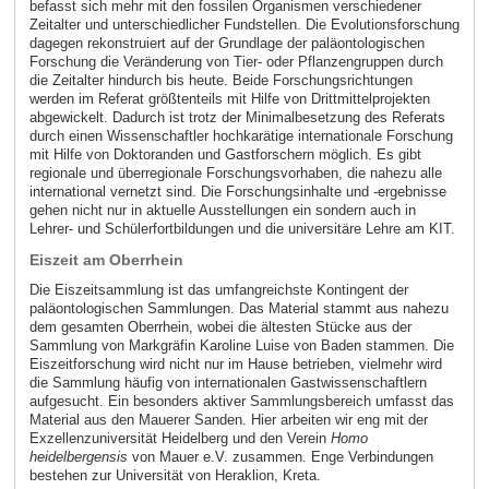
befasst sich mehr mit den fossilen Organismen verschiedener
Zeitalter und unterschiedlicher Fundstellen. Die Evolutionsforschung
dagegen rekonstruiert auf der Grundlage der paläontologischen
Forschung die Veränderung von Tier- oder Pflanzengruppen durch
die Zeitalter hindurch bis heute. Beide Forschungsrichtungen
werden im Referat größtenteils mit Hilfe von Drittmittelprojekten
abgewickelt. Dadurch ist trotz der Minimalbesetzung des Referats
durch einen Wissenschaftler hochkarätige internationale Forschung
mit Hilfe von Doktoranden und Gastforschern möglich. Es gibt
regionale und überregionale Forschungsvorhaben, die nahezu alle
international vernetzt sind. Die Forschungsinhalte und -ergebnisse
gehen nicht nur in aktuelle Ausstellungen ein sondern auch in
Lehrer- und Schülerfortbildungen und die universitäre Lehre am KIT.
Eiszeit am Oberrhein
Die Eiszeitsammlung ist das umfangreichste Kontingent der
paläontologischen Sammlungen. Das Material stammt aus nahezu
dem gesamten Oberrhein, wobei die ältesten Stücke aus der
Sammlung von Markgräfin Karoline Luise von Baden stammen. Die
Eiszeitforschung wird nicht nur im Hause betrieben, vielmehr wird
die Sammlung häufig von internationalen Gastwissenschaftlern
aufgesucht. Ein besonders aktiver Sammlungsbereich umfasst das
Material aus den Mauerer Sanden. Hier arbeiten wir eng mit der
Exzellenzuniversität Heidelberg und den Verein
Homo
heidelbergensis
von Mauer e.V. zusammen. Enge Verbindungen
bestehen zur Universität von Heraklion, Kreta.