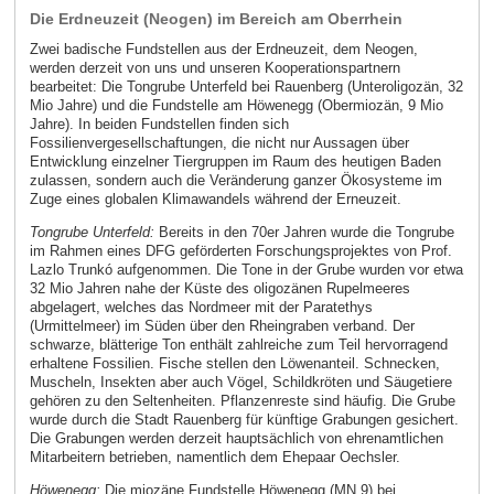
Die Erdneuzeit (Neogen) im Bereich am Oberrhein
Zwei badische Fundstellen aus der Erdneuzeit, dem Neogen,
werden derzeit von uns und unseren Kooperationspartnern
bearbeitet: Die Tongrube Unterfeld bei Rauenberg (Unteroligozän, 32
Mio Jahre) und die Fundstelle am Höwenegg (Obermiozän, 9 Mio
Jahre). In beiden Fundstellen finden sich
Fossilienvergesellschaftungen, die nicht nur Aussagen über
Entwicklung einzelner Tiergruppen im Raum des heutigen Baden
zulassen, sondern auch die Veränderung ganzer Ökosysteme im
Zuge eines globalen Klimawandels während der Erneuzeit.
Tongrube Unterfeld:
Bereits in den 70er Jahren wurde die Tongrube
im Rahmen eines DFG geförderten Forschungsprojektes von Prof.
Lazlo Trunkó aufgenommen. Die Tone in der Grube wurden vor etwa
32 Mio Jahren nahe der Küste des oligozänen Rupelmeeres
abgelagert, welches das Nordmeer mit der Paratethys
(Urmittelmeer) im Süden über den Rheingraben verband. Der
schwarze, blätterige Ton enthält zahlreiche zum Teil hervorragend
erhaltene Fossilien. Fische stellen den Löwenanteil. Schnecken,
Muscheln, Insekten aber auch Vögel, Schildkröten und Säugetiere
gehören zu den Seltenheiten. Pflanzenreste sind häufig. Die Grube
wurde durch die Stadt Rauenberg für künftige Grabungen gesichert.
Die Grabungen werden derzeit hauptsächlich von ehrenamtlichen
Mitarbeitern betrieben, namentlich dem Ehepaar Oechsler.
Höwenegg:
Die miozäne Fundstelle Höwenegg (MN 9) bei