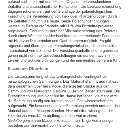
befasst sich mehr mit den fossilen Organismen verschiedener
Zeitalter und unterschiedlicher Fundstellen. Die Evolutionsforschung
dagegen rekonstruiert auf der Grundlage der paläontologischen
Forschung die Veränderung von Tier- oder Pflanzengruppen durch
die Zeitalter hindurch bis heute. Beide Forschungsrichtungen
werden im Referat größtenteils mit Hilfe von Drittmittelprojekten
abgewickelt. Dadurch ist trotz der Minimalbesetzung des Referats
durch einen Wissenschaftler hochkarätige internationale Forschung
mit Hilfe von Doktoranden und Gastforschern möglich. Es gibt
regionale und überregionale Forschungsvorhaben, die nahezu alle
international vernetzt sind. Die Forschungsinhalte und -ergebnisse
gehen nicht nur in aktuelle Ausstellungen ein sondern auch in
Lehrer- und Schülerfortbildungen und die universitäre Lehre am KIT.
Eiszeit am Oberrhein
Die Eiszeitsammlung ist das umfangreichste Kontingent der
paläontologischen Sammlungen. Das Material stammt aus nahezu
dem gesamten Oberrhein, wobei die ältesten Stücke aus der
Sammlung von Markgräfin Karoline Luise von Baden stammen. Die
Eiszeitforschung wird nicht nur im Hause betrieben, vielmehr wird
die Sammlung häufig von internationalen Gastwissenschaftlern
aufgesucht. Ein besonders aktiver Sammlungsbereich umfasst das
Material aus den Mauerer Sanden. Hier arbeiten wir eng mit der
Exzellenzuniversität Heidelberg und den Verein
Homo
heidelbergensis
von Mauer e.V. zusammen. Enge Verbindungen
bestehen zur Universität von Heraklion, Kreta.