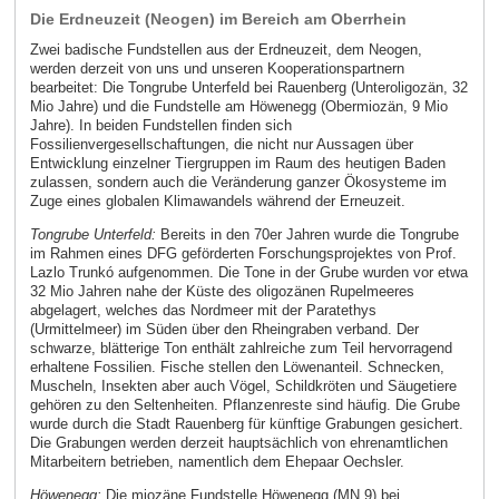
Die Erdneuzeit (Neogen) im Bereich am Oberrhein
Zwei badische Fundstellen aus der Erdneuzeit, dem Neogen,
werden derzeit von uns und unseren Kooperationspartnern
bearbeitet: Die Tongrube Unterfeld bei Rauenberg (Unteroligozän, 32
Mio Jahre) und die Fundstelle am Höwenegg (Obermiozän, 9 Mio
Jahre). In beiden Fundstellen finden sich
Fossilienvergesellschaftungen, die nicht nur Aussagen über
Entwicklung einzelner Tiergruppen im Raum des heutigen Baden
zulassen, sondern auch die Veränderung ganzer Ökosysteme im
Zuge eines globalen Klimawandels während der Erneuzeit.
Tongrube Unterfeld:
Bereits in den 70er Jahren wurde die Tongrube
im Rahmen eines DFG geförderten Forschungsprojektes von Prof.
Lazlo Trunkó aufgenommen. Die Tone in der Grube wurden vor etwa
32 Mio Jahren nahe der Küste des oligozänen Rupelmeeres
abgelagert, welches das Nordmeer mit der Paratethys
(Urmittelmeer) im Süden über den Rheingraben verband. Der
schwarze, blätterige Ton enthält zahlreiche zum Teil hervorragend
erhaltene Fossilien. Fische stellen den Löwenanteil. Schnecken,
Muscheln, Insekten aber auch Vögel, Schildkröten und Säugetiere
gehören zu den Seltenheiten. Pflanzenreste sind häufig. Die Grube
wurde durch die Stadt Rauenberg für künftige Grabungen gesichert.
Die Grabungen werden derzeit hauptsächlich von ehrenamtlichen
Mitarbeitern betrieben, namentlich dem Ehepaar Oechsler.
Höwenegg:
Die miozäne Fundstelle Höwenegg (MN 9) bei