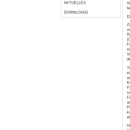
AKTUELLES
V
b
DOWNLOADS
D
Z
u
R
(
F
e
V
d
T
e
a
K
P
s
F
a
P
k
e
H