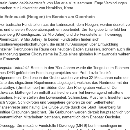
erein
Homo heidelbergensis
von Mauer e.V. zusammen. Enge Verbindungen
estehen zur Universität von Heraklion, Kreta.
ie Erdneuzeit (Neogen) im Bereich am Oberrhein
wei badische Fundstellen aus der Erdneuzeit, dem Neogen, werden derzeit vo
ns und unseren Kooperationspartnern bearbeitet: Die Tongrube Unterfeld bei
auenberg (Unteroligozän, 32 Mio Jahre) und die Fundstelle am Höwenegg
Obermiozän, 9 Mio Jahre). In beiden Fundstellen finden sich
ossilienvergesellschaftungen, die nicht nur Aussagen über Entwicklung
inzelner Tiergruppen im Raum des heutigen Baden zulassen, sondern auch di
eränderung ganzer Ökosysteme im Zuge eines globalen Klimawandels währe
er Erneuzeit.
ongrube Unterfeld:
Bereits in den 70er Jahren wurde die Tongrube im Rahmen
ines DFG geförderten Forschungsprojektes von Prof. Lazlo Trunkó
ufgenommen. Die Tone in der Grube wurden vor etwa 32 Mio Jahren nahe der
üste des oligozänen Rupelmeeres abgelagert, welches das Nordmeer mit der
aratethys (Urmittelmeer) im Süden über den Rheingraben verband. Der
chwarze, blätterige Ton enthält zahlreiche zum Teil hervorragend erhaltene
ossilien. Fische stellen den Löwenanteil. Schnecken, Muscheln, Insekten abe
uch Vögel, Schildkröten und Säugetiere gehören zu den Seltenheiten.
flanzenreste sind häufig. Die Grube wurde durch die Stadt Rauenberg für
ünftige Grabungen gesichert. Die Grabungen werden derzeit hauptsächlich vo
hrenamtlichen Mitarbeitern betrieben, namentlich dem Ehepaar Oechsler.
öwenegg:
Die miozäne Fundstelle Höwenegg (MN 9) bei Immendingen im