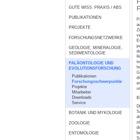
F
P
GUTE WISS. PRAXIS / ABS
PUBLIKATIONEN
P
a
PROJEKTE
Z
v
FORSCHUNGSNETZWERKE
E
p
GEOLOGIE, MINERALOGIE,
d
SEDIMENTOLOGIE
Re
t
PALÄONTOLOGIE UND
h
EVOLUTIONSFORSCHUNG
G
Publikationen
di
Forschungsschwerpunkte
e
Projekte
u
Mitarbeiter
Downloads
E
Service
D
S
BOTANIK UND MYKOLOGIE
d
s
ZOOLOGIE
d
b
ENTOMOLOGIE
S