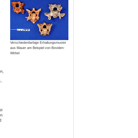
Verschiedenfarbige Erhaltungsmuster
aus Mauer am Beispiel von Boviden-
Wirbel
n,
-
ei
en
d