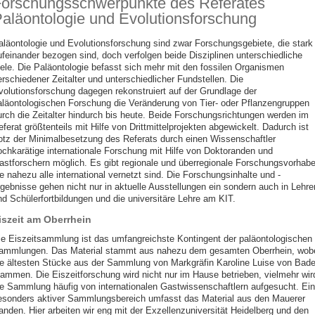
orschungsschwerpunkte des Referates
aläontologie und Evolutionsforschung
aläontologie und Evolutionsforschung sind zwar Forschungsgebiete, die stark
ufeinander bezogen sind, doch verfolgen beide Disziplinen unterschiedliche
iele. Die Paläontologie befasst sich mehr mit den fossilen Organismen
erschiedener Zeitalter und unterschiedlicher Fundstellen. Die
volutionsforschung dagegen rekonstruiert auf der Grundlage der
aläontologischen Forschung die Veränderung von Tier- oder Pflanzengruppen
urch die Zeitalter hindurch bis heute. Beide Forschungsrichtungen werden im
ferat größtenteils mit Hilfe von Drittmittelprojekten abgewickelt. Dadurch ist
rotz der Minimalbesetzung des Referats durch einen Wissenschaftler
ochkarätige internationale Forschung mit Hilfe von Doktoranden und
astforschern möglich. Es gibt regionale und überregionale Forschungsvorhabe
e nahezu alle international vernetzt sind. Die Forschungsinhalte und -
rgebnisse gehen nicht nur in aktuelle Ausstellungen ein sondern auch in Lehrer
nd Schülerfortbildungen und die universitäre Lehre am KIT.
iszeit am Oberrhein
ie Eiszeitsammlung ist das umfangreichste Kontingent der paläontologischen
ammlungen. Das Material stammt aus nahezu dem gesamten Oberrhein, wob
ie ältesten Stücke aus der Sammlung von Markgräfin Karoline Luise von Bad
tammen. Die Eiszeitforschung wird nicht nur im Hause betrieben, vielmehr wir
ie Sammlung häufig von internationalen Gastwissenschaftlern aufgesucht. Ein
esonders aktiver Sammlungsbereich umfasst das Material aus den Mauerer
anden. Hier arbeiten wir eng mit der Exzellenzuniversität Heidelberg und den