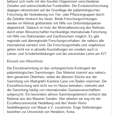
befasst sich mehr mit den fossilen Organismen verschiedener
Zeitalter und unterschiedlicher Fundstellen. Die Evolutionsforschung
dagegen rekonstruiert auf der Grundlage der paläontologischen
Forschung die Veränderung von Tier- oder Pflanzengruppen durch
die Zeitalter hindurch bis heute. Beide Forschungsrichtungen
werden im Referat größtenteils mit Hilfe von Drittmittelprojekten
abgewickelt. Dadurch ist trotz der Minimalbesetzung des Referats
durch einen Wissenschaftler hochkarätige internationale Forschung
mit Hilfe von Doktoranden und Gastforschern möglich. Es gibt
regionale und überregionale Forschungsvorhaben, die nahezu alle
international vernetzt sind. Die Forschungsinhalte und -ergebnisse
gehen nicht nur in aktuelle Ausstellungen ein sondern auch in
Lehrer- und Schülerfortbildungen und die universitäre Lehre am KIT.
Eiszeit am Oberrhein
Die Eiszeitsammlung ist das umfangreichste Kontingent der
paläontologischen Sammlungen. Das Material stammt aus nahezu
dem gesamten Oberrhein, wobei die ältesten Stücke aus der
Sammlung von Markgräfin Karoline Luise von Baden stammen. Die
Eiszeitforschung wird nicht nur im Hause betrieben, vielmehr wird
die Sammlung häufig von internationalen Gastwissenschaftlern
aufgesucht. Ein besonders aktiver Sammlungsbereich umfasst das
Material aus den Mauerer Sanden. Hier arbeiten wir eng mit der
Exzellenzuniversität Heidelberg und den Verein
Homo
heidelbergensis
von Mauer e.V. zusammen. Enge Verbindungen
bestehen zur Universität von Heraklion, Kreta.