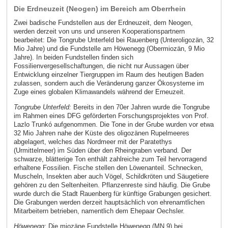
Die Erdneuzeit (Neogen) im Bereich am Oberrhein
Zwei badische Fundstellen aus der Erdneuzeit, dem Neogen,
werden derzeit von uns und unseren Kooperationspartnern
bearbeitet: Die Tongrube Unterfeld bei Rauenberg (Unteroligozän, 32
Mio Jahre) und die Fundstelle am Höwenegg (Obermiozän, 9 Mio
Jahre). In beiden Fundstellen finden sich
Fossilienvergesellschaftungen, die nicht nur Aussagen über
Entwicklung einzelner Tiergruppen im Raum des heutigen Baden
zulassen, sondern auch die Veränderung ganzer Ökosysteme im
Zuge eines globalen Klimawandels während der Erneuzeit.
Tongrube Unterfeld:
Bereits in den 70er Jahren wurde die Tongrube
im Rahmen eines DFG geförderten Forschungsprojektes von Prof.
Lazlo Trunkó aufgenommen. Die Tone in der Grube wurden vor etwa
32 Mio Jahren nahe der Küste des oligozänen Rupelmeeres
abgelagert, welches das Nordmeer mit der Paratethys
(Urmittelmeer) im Süden über den Rheingraben verband. Der
schwarze, blätterige Ton enthält zahlreiche zum Teil hervorragend
erhaltene Fossilien. Fische stellen den Löwenanteil. Schnecken,
Muscheln, Insekten aber auch Vögel, Schildkröten und Säugetiere
gehören zu den Seltenheiten. Pflanzenreste sind häufig. Die Grube
wurde durch die Stadt Rauenberg für künftige Grabungen gesichert.
Die Grabungen werden derzeit hauptsächlich von ehrenamtlichen
Mitarbeitern betrieben, namentlich dem Ehepaar Oechsler.
Höwenegg:
Die miozäne Fundstelle Höwenegg (MN 9) bei