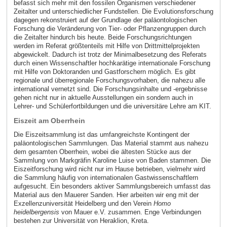
befasst sich mehr mit den fossilen Organismen verschiedener
Zeitalter und unterschiedlicher Fundstellen. Die Evolutionsforschung
dagegen rekonstruiert auf der Grundlage der paläontologischen
Forschung die Veränderung von Tier- oder Pflanzengruppen durch
die Zeitalter hindurch bis heute. Beide Forschungsrichtungen
werden im Referat größtenteils mit Hilfe von Drittmittelprojekten
abgewickelt. Dadurch ist trotz der Minimalbesetzung des Referats
durch einen Wissenschaftler hochkarätige internationale Forschung
mit Hilfe von Doktoranden und Gastforschern möglich. Es gibt
regionale und überregionale Forschungsvorhaben, die nahezu alle
international vernetzt sind. Die Forschungsinhalte und -ergebnisse
gehen nicht nur in aktuelle Ausstellungen ein sondern auch in
Lehrer- und Schülerfortbildungen und die universitäre Lehre am KIT.
Eiszeit am Oberrhein
Die Eiszeitsammlung ist das umfangreichste Kontingent der
paläontologischen Sammlungen. Das Material stammt aus nahezu
dem gesamten Oberrhein, wobei die ältesten Stücke aus der
Sammlung von Markgräfin Karoline Luise von Baden stammen. Die
Eiszeitforschung wird nicht nur im Hause betrieben, vielmehr wird
die Sammlung häufig von internationalen Gastwissenschaftlern
aufgesucht. Ein besonders aktiver Sammlungsbereich umfasst das
Material aus den Mauerer Sanden. Hier arbeiten wir eng mit der
Exzellenzuniversität Heidelberg und den Verein
Homo
heidelbergensis
von Mauer e.V. zusammen. Enge Verbindungen
bestehen zur Universität von Heraklion, Kreta.