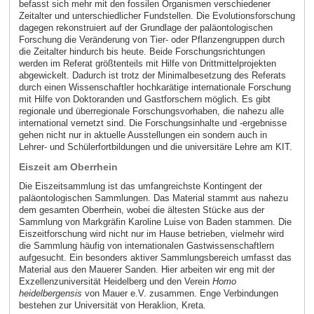
befasst sich mehr mit den fossilen Organismen verschiedener
Zeitalter und unterschiedlicher Fundstellen. Die Evolutionsforschung
dagegen rekonstruiert auf der Grundlage der paläontologischen
Forschung die Veränderung von Tier- oder Pflanzengruppen durch
die Zeitalter hindurch bis heute. Beide Forschungsrichtungen
werden im Referat größtenteils mit Hilfe von Drittmittelprojekten
abgewickelt. Dadurch ist trotz der Minimalbesetzung des Referats
durch einen Wissenschaftler hochkarätige internationale Forschung
mit Hilfe von Doktoranden und Gastforschern möglich. Es gibt
regionale und überregionale Forschungsvorhaben, die nahezu alle
international vernetzt sind. Die Forschungsinhalte und -ergebnisse
gehen nicht nur in aktuelle Ausstellungen ein sondern auch in
Lehrer- und Schülerfortbildungen und die universitäre Lehre am KIT.
Eiszeit am Oberrhein
Die Eiszeitsammlung ist das umfangreichste Kontingent der
paläontologischen Sammlungen. Das Material stammt aus nahezu
dem gesamten Oberrhein, wobei die ältesten Stücke aus der
Sammlung von Markgräfin Karoline Luise von Baden stammen. Die
Eiszeitforschung wird nicht nur im Hause betrieben, vielmehr wird
die Sammlung häufig von internationalen Gastwissenschaftlern
aufgesucht. Ein besonders aktiver Sammlungsbereich umfasst das
Material aus den Mauerer Sanden. Hier arbeiten wir eng mit der
Exzellenzuniversität Heidelberg und den Verein
Homo
heidelbergensis
von Mauer e.V. zusammen. Enge Verbindungen
bestehen zur Universität von Heraklion, Kreta.