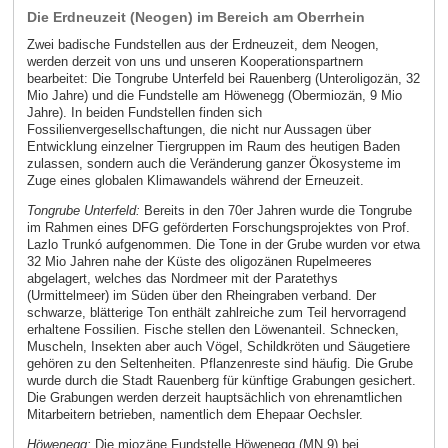
Die Erdneuzeit (Neogen) im Bereich am Oberrhein
Zwei badische Fundstellen aus der Erdneuzeit, dem Neogen,
werden derzeit von uns und unseren Kooperationspartnern
bearbeitet: Die Tongrube Unterfeld bei Rauenberg (Unteroligozän, 32
Mio Jahre) und die Fundstelle am Höwenegg (Obermiozän, 9 Mio
Jahre). In beiden Fundstellen finden sich
Fossilienvergesellschaftungen, die nicht nur Aussagen über
Entwicklung einzelner Tiergruppen im Raum des heutigen Baden
zulassen, sondern auch die Veränderung ganzer Ökosysteme im
Zuge eines globalen Klimawandels während der Erneuzeit.
Tongrube Unterfeld:
Bereits in den 70er Jahren wurde die Tongrube
im Rahmen eines DFG geförderten Forschungsprojektes von Prof.
Lazlo Trunkó aufgenommen. Die Tone in der Grube wurden vor etwa
32 Mio Jahren nahe der Küste des oligozänen Rupelmeeres
abgelagert, welches das Nordmeer mit der Paratethys
(Urmittelmeer) im Süden über den Rheingraben verband. Der
schwarze, blätterige Ton enthält zahlreiche zum Teil hervorragend
erhaltene Fossilien. Fische stellen den Löwenanteil. Schnecken,
Muscheln, Insekten aber auch Vögel, Schildkröten und Säugetiere
gehören zu den Seltenheiten. Pflanzenreste sind häufig. Die Grube
wurde durch die Stadt Rauenberg für künftige Grabungen gesichert.
Die Grabungen werden derzeit hauptsächlich von ehrenamtlichen
Mitarbeitern betrieben, namentlich dem Ehepaar Oechsler.
Höwenegg:
Die miozäne Fundstelle Höwenegg (MN 9) bei