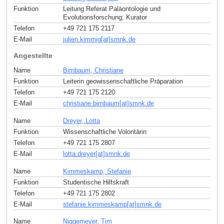
Funktion
Leitung Referat Paläontologie und
Evolutionsforschung; Kurator
Telefon
+49 721 175 2117
E-Mail
julien.kimmig[at]smnk
.
de
Angestellte
Name
Birnbaum, Christiane
Funktion
Leiterin geowissenschaftliche Präparation
Telefon
+49 721 175 2120
E-Mail
christiane.birnbaum[at]smnk
.
de
Name
Dreyer, Lotta
Funktion
Wissenschaftliche Volontärin
Telefon
+49 721 175 2807
E-Mail
lotta.dreyer[at]smnk
.
de
Name
Kimmeskamp, Stefanie
Funktion
Studentische Hilfskraft
Telefon
+49 721 175 2802
E-Mail
stefanie.kimmeskamp[at]smnk
.
de
Name
Niggemeyer, Tim