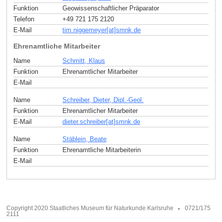
Funktion
Geowissenschaftlicher Präparator
Telefon
+49 721 175 2120
E-Mail
tim.niggemeyer[at]smnk
.
de
Ehrenamtliche Mitarbeiter
Name
Schmitt, Klaus
Funktion
Ehrenamtlicher Mitarbeiter
E-Mail
Name
Schreiber, Dieter, Dipl.-Geol.
Funktion
Ehrenamtlicher Mitarbeiter
E-Mail
dieter.schreiber[at]smnk
.
de
Name
Stäblein, Beate
Funktion
Ehrenamtliche Mitarbeiterin
E-Mail
Copyright 2020 Staatliches Museum für Naturkunde Karlsruhe
0721/175
2111