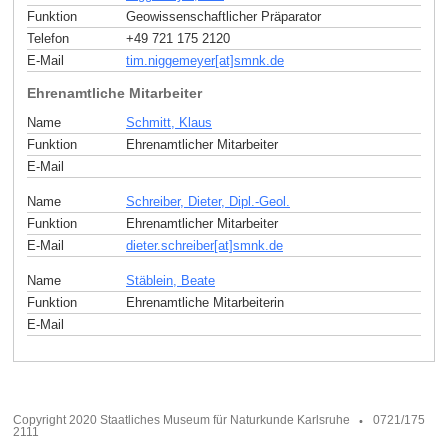
Funktion
Geowissenschaftlicher Präparator
Telefon
+49 721 175 2120
E-Mail
tim.niggemeyer[at]smnk
.
de
Ehrenamtliche Mitarbeiter
Name
Schmitt, Klaus
Funktion
Ehrenamtlicher Mitarbeiter
E-Mail
Name
Schreiber, Dieter, Dipl.-Geol.
Funktion
Ehrenamtlicher Mitarbeiter
E-Mail
dieter.schreiber[at]smnk
.
de
Name
Stäblein, Beate
Funktion
Ehrenamtliche Mitarbeiterin
E-Mail
Copyright 2020 Staatliches Museum für Naturkunde Karlsruhe
0721/175
2111