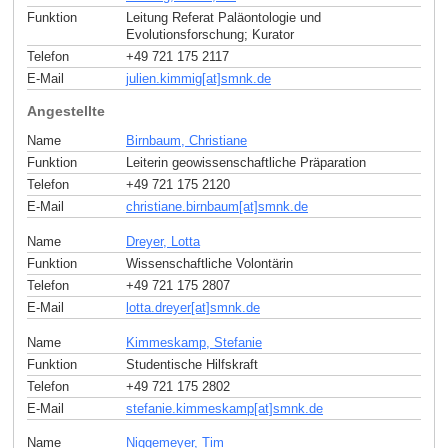
Funktion
Leitung Referat Paläontologie und
Evolutionsforschung; Kurator
Telefon
+49 721 175 2117
E-Mail
julien.kimmig[at]smnk
.
de
Angestellte
Name
Birnbaum, Christiane
Funktion
Leiterin geowissenschaftliche Präparation
Telefon
+49 721 175 2120
E-Mail
christiane.birnbaum[at]smnk
.
de
Name
Dreyer, Lotta
Funktion
Wissenschaftliche Volontärin
Telefon
+49 721 175 2807
E-Mail
lotta.dreyer[at]smnk
.
de
Name
Kimmeskamp, Stefanie
Funktion
Studentische Hilfskraft
Telefon
+49 721 175 2802
E-Mail
stefanie.kimmeskamp[at]smnk
.
de
Name
Niggemeyer, Tim