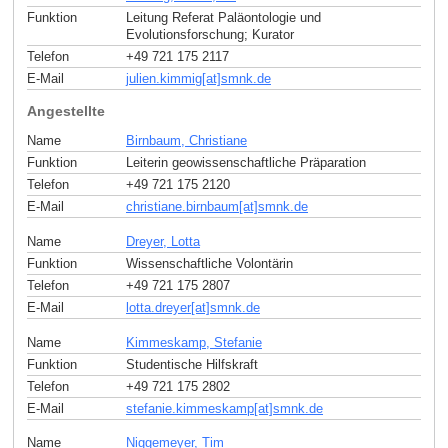
Funktion
Leitung Referat Paläontologie und
Evolutionsforschung; Kurator
Telefon
+49 721 175 2117
E-Mail
julien.kimmig[at]smnk
.
de
Angestellte
Name
Birnbaum, Christiane
Funktion
Leiterin geowissenschaftliche Präparation
Telefon
+49 721 175 2120
E-Mail
christiane.birnbaum[at]smnk
.
de
Name
Dreyer, Lotta
Funktion
Wissenschaftliche Volontärin
Telefon
+49 721 175 2807
E-Mail
lotta.dreyer[at]smnk
.
de
Name
Kimmeskamp, Stefanie
Funktion
Studentische Hilfskraft
Telefon
+49 721 175 2802
E-Mail
stefanie.kimmeskamp[at]smnk
.
de
Name
Niggemeyer, Tim