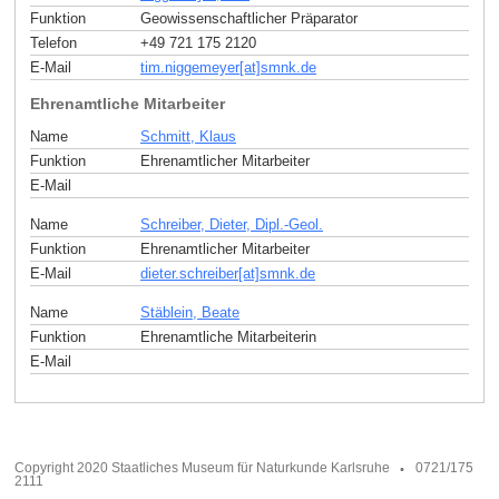
Funktion
Geowissenschaftlicher Präparator
Telefon
+49 721 175 2120
E-Mail
tim.niggemeyer[at]smnk
.
de
Ehrenamtliche Mitarbeiter
Name
Schmitt, Klaus
Funktion
Ehrenamtlicher Mitarbeiter
E-Mail
Name
Schreiber, Dieter, Dipl.-Geol.
Funktion
Ehrenamtlicher Mitarbeiter
E-Mail
dieter.schreiber[at]smnk
.
de
Name
Stäblein, Beate
Funktion
Ehrenamtliche Mitarbeiterin
E-Mail
Copyright 2020 Staatliches Museum für Naturkunde Karlsruhe
0721/175
2111