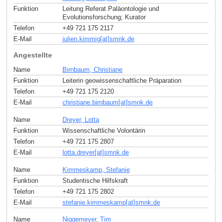
Funktion
Leitung Referat Paläontologie und
Evolutionsforschung; Kurator
Telefon
+49 721 175 2117
E-Mail
julien.kimmig[at]smnk
.
de
Angestellte
Name
Birnbaum, Christiane
Funktion
Leiterin geowissenschaftliche Präparation
Telefon
+49 721 175 2120
E-Mail
christiane.birnbaum[at]smnk
.
de
Name
Dreyer, Lotta
Funktion
Wissenschaftliche Volontärin
Telefon
+49 721 175 2807
E-Mail
lotta.dreyer[at]smnk
.
de
Name
Kimmeskamp, Stefanie
Funktion
Studentische Hilfskraft
Telefon
+49 721 175 2802
E-Mail
stefanie.kimmeskamp[at]smnk
.
de
Name
Niggemeyer, Tim