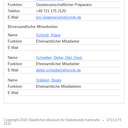
Funktion
Geowissenschaftlicher Präparator
Telefon
+49 721 175 2120
E-Mail
tim.niggemeyer[at]smnk
.
de
Ehrenamtliche Mitarbeiter
Name
Schmitt, Klaus
Funktion
Ehrenamtlicher Mitarbeiter
E-Mail
Name
Schreiber, Dieter, Dipl.-Geol.
Funktion
Ehrenamtlicher Mitarbeiter
E-Mail
dieter.schreiber[at]smnk
.
de
Name
Stäblein, Beate
Funktion
Ehrenamtliche Mitarbeiterin
E-Mail
Copyright 2020 Staatliches Museum für Naturkunde Karlsruhe
0721/175
2111