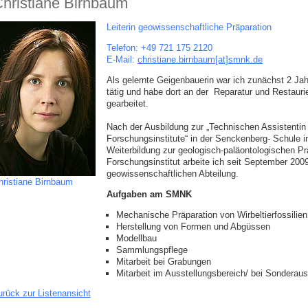
hristiane Birnbaum
Leiterin geowissenschaftliche Präparation
Telefon: +49 721 175 2120
E-Mail:
christiane.birnbaum[at]smnk
.
de
Als gelernte Geigenbauerin war ich zunächst 2 Jah
tätig und habe dort an der Reparatur und Restauri
gearbeitet.
Nach der Ausbildung zur „Technischen Assistentin
Forschungsinstitute“ in der Senckenberg- Schule i
Weiterbildung zur geologisch-paläontologischen P
Forschungsinstitut arbeite ich seit September 2009
geowissenschaftlichen Abteilung.
hristiane Birnbaum
Aufgaben am SMNK
Mechanische Präparation von Wirbeltierfossilien
Herstellung von Formen und Abgüssen
Modellbau
Sammlungspflege
Mitarbeit bei Grabungen
Mitarbeit im Ausstellungsbereich/ bei Sonderaus
urück zur Listenansicht