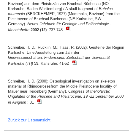
Bovinae) aus dem Pleistozän von Bruchsal-Büchenau (NO-
Karlsruhe, Baden-Württemberg) / A skull fragment of
Bubalus
murrensis
(BERCKHEMER, 1927) (Mammalia, Bovinae) from the
Pleistocene of Bruchsal-Buchenau (NE-Karlsruhe, SW-
Germany).
Neues Jahrbuch für Geologie und Paläontologie -
Monatshefte
2002 (12)
: 737-748
Schreiber, H. D.; Rücklin, M.; Haas, R. (2002): Gesteine der Region
Karlsruhe. Eine Ausstellung zum Jahr der
Geowissenschaften.
Fridericiana. Zeitschrift der Universität
Karlsruhe (TH)
59
, Karlsruhe: 41-52
Schreiber, H. D. (2000): Osteological investigation on skeleton
material of Rhinocerosesfrom the Middle Pleistocene locality of
Mauer near Heidelberg (Germany).
Congress of theholarctic
Ungulates of the Pliocene and Pleistocene, 19 -22 September 2000
in Avignon
: 31
Zurück zur Listenansicht