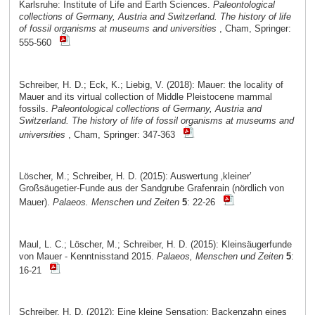
Karlsruhe: Institute of Life and Earth Sciences.
Paleontological
collections of Germany, Austria and Switzerland. The history of life
of fossil organisms at museums and universities
, Cham, Springer:
555-560
Schreiber, H. D.; Eck, K.; Liebig, V. (2018): Mauer: the locality of
Mauer and its virtual collection of Middle Pleistocene mammal
fossils.
Paleontological collections of Germany, Austria and
Switzerland. The history of life of fossil organisms at museums and
universities
, Cham, Springer: 347-363
Löscher, M.; Schreiber, H. D. (2015): Auswertung ‚kleiner’
Großsäugetier-Funde aus der Sandgrube Grafenrain (nördlich von
Mauer).
Palaeos. Menschen und Zeiten
5
: 22-26
Maul, L. C.; Löscher, M.; Schreiber, H. D. (2015): Kleinsäugerfunde
von Mauer - Kenntnisstand 2015.
Palaeos, Menschen und Zeiten
5
:
16-21
Schreiber, H. D. (2012): Eine kleine Sensation: Backenzahn eines