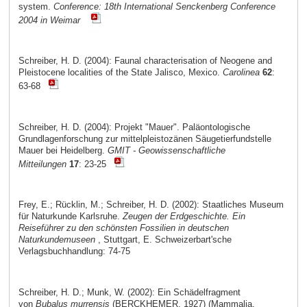
system.
Conference: 18th International Senckenberg Conference
2004 in Weimar
Schreiber, H. D. (2004): Faunal characterisation of Neogene and
Pleistocene localities of the State Jalisco, Mexico.
Carolinea
62
:
63-68
Schreiber, H. D. (2004): Projekt "Mauer". Paläontologische
Grundlagenforschung zur mittelpleistozänen Säugetierfundstelle
Mauer bei Heidelberg.
GMIT - Geowissenschaftliche
Mitteilungen
17
: 23-25
Frey, E.; Rücklin, M.; Schreiber, H. D. (2002): Staatliches Museum
für Naturkunde Karlsruhe.
Zeugen der Erdgeschichte. Ein
Reiseführer zu den schönsten Fossilien in deutschen
Naturkundemuseen
, Stuttgart, E. Schweizerbart'sche
Verlagsbuchhandlung: 74-75
Schreiber, H. D.; Munk, W. (2002): Ein Schädelfragment
von
Bubalus murrensis
(BERCKHEMER, 1927) (Mammalia,