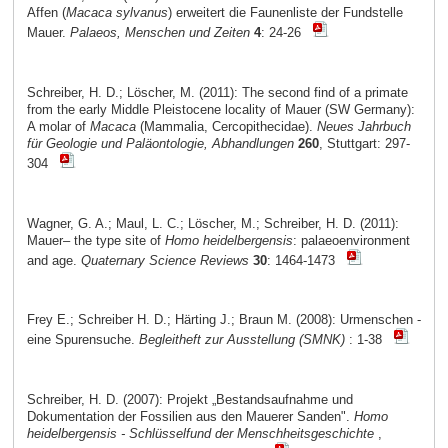
Affen (
Macaca sylvanus
) erweitert die Faunenliste der Fundstelle
Mauer.
Palaeos, Menschen und Zeiten
4
: 24-26
Schreiber, H. D.; Löscher, M. (2011): The second find of a primate
from the early Middle Pleistocene locality of Mauer (SW Germany):
A molar of
Macaca
(Mammalia, Cercopithecidae).
Neues Jahrbuch
für Geologie und Paläontologie, Abhandlungen
260
, Stuttgart: 297-
304
Wagner, G. A.; Maul, L. C.; Löscher, M.; Schreiber, H. D. (2011):
Mauer– the type site of
Homo heidelbergensis
: palaeoenvironment
and age.
Quaternary Science Reviews
30
: 1464-1473
Frey E.; Schreiber H. D.; Härting J.; Braun M. (2008): Urmenschen -
eine Spurensuche.
Begleitheft zur Ausstellung (SMNK)
: 1-38
Schreiber, H. D. (2007): Projekt „Bestandsaufnahme und
Dokumentation der Fossilien aus den Mauerer Sanden".
Homo
heidelbergensis - Schlüsselfund der Menschheitsgeschichte
,