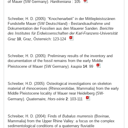
of Mauer (SW Germany).
Hantkeniana
: 105
Schreiber, H. D. (2005): “Knochenarbeit” in der Mittlepleistozänen
Fundstelle Mauer (SW Deutschland) - Bestandsaufnahme und
Dokumentation der Fossilien aus den Mauerer Sanden.
Berichte
des Institutes für Erdwissenschaften der Karl-Franzens-Universität
Graz
10
, Graz, Österreich: 123-124
Schreiber, H. D. (2005): Preliminary results of the inventory and
documentation of the fossil remains from the early Middle
Pleistocene of Mauer (SW Germany).
kaupia
14
: 99
Schreiber, H.D. (2005): Osteological investigations on skeleton
material of rhinoceroses (Rhinocerotidae, Mammalia) from the early
Middle Pleistocene locality of Mauer near Heidelberg (SW-
Germany).
Quaternaire, Hors-série
2
: 103-111
Schreiber, H. D. (2004): Finds of
Bubalus murrensis
(Bovinae,
Mammalia) from the Upper Rhine Valley: a focus on the complex
sedimentological conditions of a quaternary fluviatile