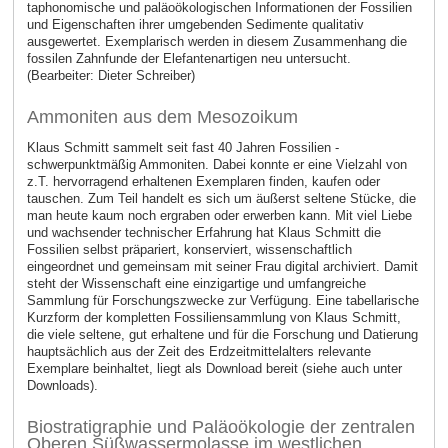
taphonomische und paläoökologischen Informationen der Fossilien
und Eigenschaften ihrer umgebenden Sedimente qualitativ
ausgewertet. Exemplarisch werden in diesem Zusammenhang die
fossilen Zahnfunde der Elefantenartigen neu untersucht.
(Bearbeiter: Dieter Schreiber)
Ammoniten aus dem Mesozoikum
Klaus Schmitt sammelt seit fast 40 Jahren Fossilien -
schwerpunktmäßig Ammoniten. Dabei konnte er eine Vielzahl von
z.T. hervorragend erhaltenen Exemplaren finden, kaufen oder
tauschen. Zum Teil handelt es sich um äußerst seltene Stücke, die
man heute kaum noch ergraben oder erwerben kann. Mit viel Liebe
und wachsender technischer Erfahrung hat Klaus Schmitt die
Fossilien selbst präpariert, konserviert, wissenschaftlich
eingeordnet und gemeinsam mit seiner Frau digital archiviert. Damit
steht der Wissenschaft eine einzigartige und umfangreiche
Sammlung für Forschungszwecke zur Verfügung. Eine tabellarische
Kurzform der kompletten Fossiliensammlung von Klaus Schmitt,
die viele seltene, gut erhaltene und für die Forschung und Datierung
hauptsächlich aus der Zeit des Erdzeitmittelalters relevante
Exemplare beinhaltet, liegt als Download bereit (siehe auch unter
Downloads).
Biostratigraphie und Paläoökologie der zentralen
Oberen Süßwassermolasse im westlichen