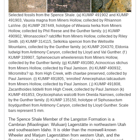
Selected fossils from the Spence Shale. (a) KUMIP 491902 and KUMIP
491903, Vauxia magna from Miners Hollow, collected by Rhiannon
LaVine. (b) KUMIP 287449, holotype of Wiwaxia herka from Miners
Hollow, collected by Phil Reese and the Gunther family. (c) KUMIP
490902, Wronascolex? ratcliffei from Miners Hollow, collected by Riley
Smith. (d) KUMIP 314115, Selkirkia spencei from the Wellsville
Mountains, collected by the Gunther family. (e) KUMIP 204370, Eldonia
ludwigi from Antimony Canyon, collected by Lloyd and Val Gunther. (f )
KUMIP 339907, Sphenoecium wheelerensis from Miners Hollow,
collected by the Gunther family. (g) KUMIP 491080, Acinocricus stichus
from Miners Hollow, collected by Paul Jamison. (h) KUMIP 490932,
Micromitra? sp. from High Creek, with chaetae preserved, collected by
Paul Jamison. (i) KUMIP 491805, ‘enrolled’ Amecephalus laticaudum
from Miners Hollow, collected by Paul Jamison. ( j) KUMIP 491808,
Zacanthoides liddelli from High Creek, collected by Paul Jamison (k)
KUMIP 491853, Oryctocephalus walcotti from Oneida Narrows, collected
by the Gunther family. (l) KUMIP 135150, holotype of Siphusauctum
lloydguntheri from Antimony Canyon, collected by Lloyd Gunther. Scale
bars represent 5 mm.
The Spence Shale Member of the Langston Formation is a
Cambrian (Miaolingian: Wuliuan) Lagerstätte in northeastern Utah
and southeastern Idaho. It is older than the morewell-known
Wheeler and Marjum Lagerstätten from western Utah, and the