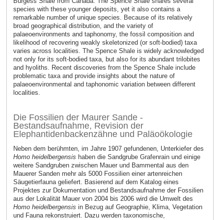
Burgess Shale from Canada. The Spence Shale shares several
species with these younger deposits, yet it also contains a
remarkable number of unique species. Because of its relatively
broad geographical distribution, and the variety of
palaeoenvironments and taphonomy, the fossil composition and
likelihood of recovering weakly skeletonized (or soft-bodied) taxa
varies across localities. The Spence Shale is widely acknowledged
not only for its soft-bodied taxa, but also for its abundant trilobites
and hyoliths. Recent discoveries from the Spence Shale include
problematic taxa and provide insights about the nature of
palaeoenvironmental and taphonomic variation between different
localities.
Die Fossilien der Maurer Sande -
Bestandsaufnahme, Revision der
Elephantidenbackenzähne und Paläoökologie
Neben dem berühmten, im Jahre 1907 gefundenen, Unterkiefer des
Homo heidelbergensis
haben die Sandgrube Grafenrain und einige
weitere Sandgruben zwischen Mauer und Bammental aus den
Mauerer Sanden mehr als 5000 Fossilien einer artenreichen
Säugetierfauna geliefert. Basierend auf dem Katalog eines
Projektes zur Dokumentation und Bestandsaufnahme der Fossilien
aus der Lokalität Mauer von 2004 bis 2006 wird die Umwelt des
Homo heidelbergensis
in Bezug auf Geographie, Klima, Vegetation
und Fauna rekonstruiert. Dazu werden taxonomische,