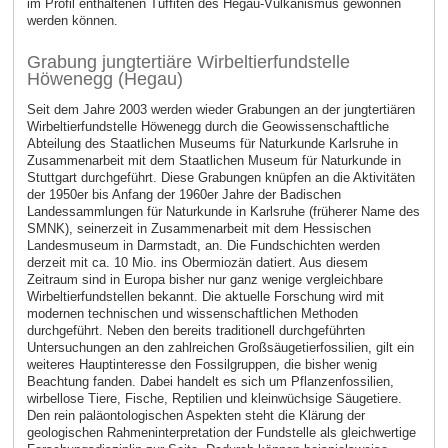
im Profil enthaltenen Tuffiten des Hegau-Vulkanismus gewonnen
werden können.
Grabung jungtertiäre Wirbeltierfundstelle
Höwenegg (Hegau)
Seit dem Jahre 2003 werden wieder Grabungen an der jungtertiären
Wirbeltierfundstelle Höwenegg durch die Geowissenschaftliche
Abteilung des Staatlichen Museums für Naturkunde Karlsruhe in
Zusammenarbeit mit dem Staatlichen Museum für Naturkunde in
Stuttgart durchgeführt. Diese Grabungen knüpfen an die Aktivitäten
der 1950er bis Anfang der 1960er Jahre der Badischen
Landessammlungen für Naturkunde in Karlsruhe (früherer Name des
SMNK), seinerzeit in Zusammenarbeit mit dem Hessischen
Landesmuseum in Darmstadt, an. Die Fundschichten werden
derzeit mit ca. 10 Mio. ins Obermiozän datiert. Aus diesem
Zeitraum sind in Europa bisher nur ganz wenige vergleichbare
Wirbeltierfundstellen bekannt. Die aktuelle Forschung wird mit
modernen technischen und wissenschaftlichen Methoden
durchgeführt. Neben den bereits traditionell durchgeführten
Untersuchungen an den zahlreichen Großsäugetierfossilien, gilt ein
weiteres Hauptinteresse den Fossilgruppen, die bisher wenig
Beachtung fanden. Dabei handelt es sich um Pflanzenfossilien,
wirbellose Tiere, Fische, Reptilien und kleinwüchsige Säugetiere.
Den rein paläontologischen Aspekten steht die Klärung der
geologischen Rahmeninterpretation der Fundstelle als gleichwertige