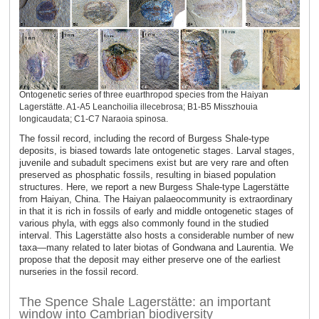
Ontogenetic series of three euarthropod species from the Haiyan
Lagerstätte. A1-A5 Leanchoilia illecebrosa; B1-B5 Misszhouia
longicaudata; C1-C7 Naraoia spinosa.
The fossil record, including the record of Burgess Shale-type
deposits, is biased towards late ontogenetic stages. Larval stages,
juvenile and subadult specimens exist but are very rare and often
preserved as phosphatic fossils, resulting in biased population
structures. Here, we report a new Burgess Shale-type Lagerstätte
from Haiyan, China. The Haiyan palaeocommunity is extraordinary
in that it is rich in fossils of early and middle ontogenetic stages of
various phyla, with eggs also commonly found in the studied
interval. This Lagerstätte also hosts a considerable number of new
taxa—many related to later biotas of Gondwana and Laurentia. We
propose that the deposit may either preserve one of the earliest
nurseries in the fossil record.
The Spence Shale Lagerstätte: an important
window into Cambrian biodiversity