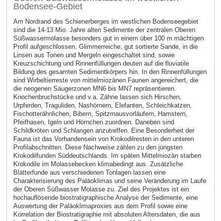
Bodensee-Gebiet
Am Nordrand des Schienerberges im westlichen Bodenseegebiet
sind die 14-13 Mio. Jahre alten Sedimente der zentralen Oberen
Süßwassermolasse besonders gut in einem über 100 m mächtigen
Profil aufgeschlossen. Glimmerreiche, gut sortierte Sande, in die
Linsen aus Tonen und Mergeln eingeschaltet sind, sowie
Kreuzschichtung und Rinnenfüllungen deuten auf die fluviatile
Bildung des gesamten Sedimentkörpers hin. In den Rinnenfüllungen
sind Wirbeltierreste von mittelmiozänen Faunen angereichert, die
die neogenen Säugerzonen MN6 bis MN7 repräsentieren.
Knochenbruchstücke und v.a. Zähne lassen sich Hirschen,
Urpferden, Traguliden, Nashörnern, Elefanten, Schleichkatzen,
Fischotterähnlichen, Bibern, Spitzmausvorläufern, Hamstern,
Pfeifhasen, Igeln und Hörnchen zuordnen. Daneben sind
Schildkröten und Schlangen anzutreffen. Eine Besonderheit der
Fauna ist das Vorhandensein von Krokodilresten in den unteren
Profilabschnitten. Diese Nachweise zählen zu den jüngsten
Krokodilfunden Süddeutschlands. Im späten Mittelmiozän starben
Krokodile im Molassebecken klimabedingt aus. Zusätzliche
Blätterfunde aus verschiedenen Tonlagen lassen eine
Charakterisierung des Paläoklimas und seine Veränderung im Laufe
der Oberen Süßwasser Molasse zu. Ziel des Projektes ist ein
hochauflösende biostratigraphische Analyse der Sedimente, eine
Auswertung der Paläoklimaproxies aus dem Profil sowie eine
Korrelation der Biostratigraphie mit absoluten Altersdaten, die aus