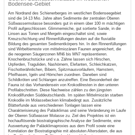
Bodensee-Gebiet
Am Nordrand des Schienerberges im westlichen Bodenseegebiet
sind die 14-13 Mio. Jahre alten Sedimente der zentralen Oberen
Süßwassermolasse besonders gut in einem über 100 m mächtigen
Profil aufgeschlossen. Glimmerreiche, gut sortierte Sande, in die
Linsen aus Tonen und Mergeln eingeschaltet sind, sowie
Kreuzschichtung und Rinnenfüllungen deuten auf die fluviatile
Bildung des gesamten Sedimentkörpers hin. In den Rinnenfüllungen
sind Wirbeltierreste von mittelmiozänen Faunen angereichert, die
die neogenen Säugerzonen MN6 bis MN7 repräsentieren.
Knochenbruchstücke und v.a. Zähne lassen sich Hirschen,
Urpferden, Traguliden, Nashörnern, Elefanten, Schleichkatzen,
Fischotterähnlichen, Bibern, Spitzmausvorläufern, Hamstern,
Pfeifhasen, Igeln und Hörnchen zuordnen. Daneben sind
Schildkröten und Schlangen anzutreffen. Eine Besonderheit der
Fauna ist das Vorhandensein von Krokodilresten in den unteren
Profilabschnitten. Diese Nachweise zählen zu den jüngsten
Krokodilfunden Süddeutschlands. Im späten Mittelmiozän starben
Krokodile im Molassebecken klimabedingt aus. Zusätzliche
Blätterfunde aus verschiedenen Tonlagen lassen eine
Charakterisierung des Paläoklimas und seine Veränderung im Laufe
der Oberen Süßwasser Molasse zu. Ziel des Projektes ist ein
hochauflösende biostratigraphische Analyse der Sedimente, eine
Auswertung der Paläoklimaproxies aus dem Profil sowie eine
Korrelation der Biostratigraphie mit absoluten Altersdaten, die aus