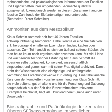
taphonomische und paläoökologischen Informationen der Fossilien
und Eigenschaften ihrer umgebenden Sedimente qualitativ
ausgewertet. Exemplarisch werden in diesem Zusammenhang die
fossilen Zahnfunde der Elefantenartigen neu untersucht.
(Bearbeiter: Dieter Schreiber)
Ammoniten aus dem Mesozoikum
Klaus Schmitt sammelt seit fast 40 Jahren Fossilien -
schwerpunktmäßig Ammoniten. Dabei konnte er eine Vielzahl von
z.T. hervorragend erhaltenen Exemplaren finden, kaufen oder
tauschen. Zum Teil handelt es sich um äußerst seltene Stücke, die
man heute kaum noch ergraben oder erwerben kann. Mit viel Liebe
und wachsender technischer Erfahrung hat Klaus Schmitt die
Fossilien selbst präpariert, konserviert, wissenschaftlich
eingeordnet und gemeinsam mit seiner Frau digital archiviert. Damit
steht der Wissenschaft eine einzigartige und umfangreiche
Sammlung für Forschungszwecke zur Verfügung. Eine tabellarische
Kurzform der kompletten Fossiliensammlung von Klaus Schmitt,
die viele seltene, gut erhaltene und für die Forschung und Datierung
hauptsächlich aus der Zeit des Erdzeitmittelalters relevante
Exemplare beinhaltet, liegt als Download bereit (siehe auch unter
Downloads).
Biostratigraphie und Paläoökologie der zentralen
Oberen Süßwassermolasse im westlichen