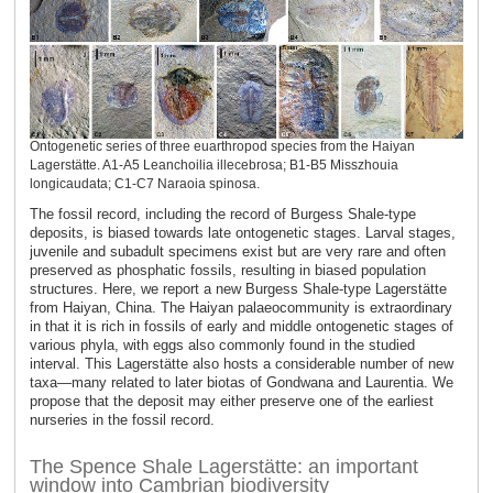
Ontogenetic series of three euarthropod species from the Haiyan
Lagerstätte. A1-A5 Leanchoilia illecebrosa; B1-B5 Misszhouia
longicaudata; C1-C7 Naraoia spinosa.
The fossil record, including the record of Burgess Shale-type
deposits, is biased towards late ontogenetic stages. Larval stages,
juvenile and subadult specimens exist but are very rare and often
preserved as phosphatic fossils, resulting in biased population
structures. Here, we report a new Burgess Shale-type Lagerstätte
from Haiyan, China. The Haiyan palaeocommunity is extraordinary
in that it is rich in fossils of early and middle ontogenetic stages of
various phyla, with eggs also commonly found in the studied
interval. This Lagerstätte also hosts a considerable number of new
taxa—many related to later biotas of Gondwana and Laurentia. We
propose that the deposit may either preserve one of the earliest
nurseries in the fossil record.
The Spence Shale Lagerstätte: an important
window into Cambrian biodiversity