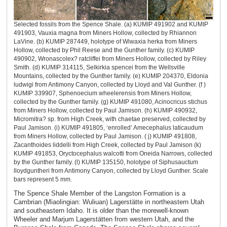
Selected fossils from the Spence Shale. (a) KUMIP 491902 and KUMIP
491903, Vauxia magna from Miners Hollow, collected by Rhiannon
LaVine. (b) KUMIP 287449, holotype of Wiwaxia herka from Miners
Hollow, collected by Phil Reese and the Gunther family. (c) KUMIP
490902, Wronascolex? ratcliffei from Miners Hollow, collected by Riley
Smith. (d) KUMIP 314115, Selkirkia spencei from the Wellsville
Mountains, collected by the Gunther family. (e) KUMIP 204370, Eldonia
ludwigi from Antimony Canyon, collected by Lloyd and Val Gunther. (f )
KUMIP 339907, Sphenoecium wheelerensis from Miners Hollow,
collected by the Gunther family. (g) KUMIP 491080, Acinocricus stichus
from Miners Hollow, collected by Paul Jamison. (h) KUMIP 490932,
Micromitra? sp. from High Creek, with chaetae preserved, collected by
Paul Jamison. (i) KUMIP 491805, ‘enrolled’ Amecephalus laticaudum
from Miners Hollow, collected by Paul Jamison. ( j) KUMIP 491808,
Zacanthoides liddelli from High Creek, collected by Paul Jamison (k)
KUMIP 491853, Oryctocephalus walcotti from Oneida Narrows, collected
by the Gunther family. (l) KUMIP 135150, holotype of Siphusauctum
lloydguntheri from Antimony Canyon, collected by Lloyd Gunther. Scale
bars represent 5 mm.
The Spence Shale Member of the Langston Formation is a
Cambrian (Miaolingian: Wuliuan) Lagerstätte in northeastern Utah
and southeastern Idaho. It is older than the morewell-known
Wheeler and Marjum Lagerstätten from western Utah, and the