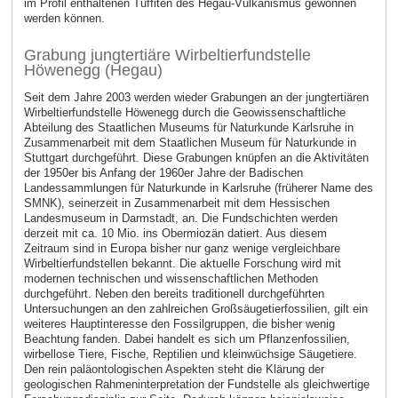
im Profil enthaltenen Tuffiten des Hegau-Vulkanismus gewonnen
werden können.
Grabung jungtertiäre Wirbeltierfundstelle
Höwenegg (Hegau)
Seit dem Jahre 2003 werden wieder Grabungen an der jungtertiären
Wirbeltierfundstelle Höwenegg durch die Geowissenschaftliche
Abteilung des Staatlichen Museums für Naturkunde Karlsruhe in
Zusammenarbeit mit dem Staatlichen Museum für Naturkunde in
Stuttgart durchgeführt. Diese Grabungen knüpfen an die Aktivitäten
der 1950er bis Anfang der 1960er Jahre der Badischen
Landessammlungen für Naturkunde in Karlsruhe (früherer Name des
SMNK), seinerzeit in Zusammenarbeit mit dem Hessischen
Landesmuseum in Darmstadt, an. Die Fundschichten werden
derzeit mit ca. 10 Mio. ins Obermiozän datiert. Aus diesem
Zeitraum sind in Europa bisher nur ganz wenige vergleichbare
Wirbeltierfundstellen bekannt. Die aktuelle Forschung wird mit
modernen technischen und wissenschaftlichen Methoden
durchgeführt. Neben den bereits traditionell durchgeführten
Untersuchungen an den zahlreichen Großsäugetierfossilien, gilt ein
weiteres Hauptinteresse den Fossilgruppen, die bisher wenig
Beachtung fanden. Dabei handelt es sich um Pflanzenfossilien,
wirbellose Tiere, Fische, Reptilien und kleinwüchsige Säugetiere.
Den rein paläontologischen Aspekten steht die Klärung der
geologischen Rahmeninterpretation der Fundstelle als gleichwertige