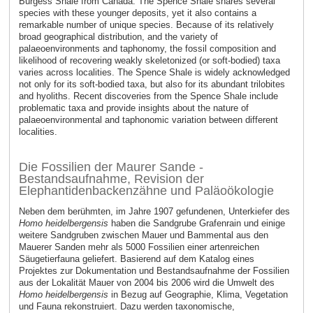
Burgess Shale from Canada. The Spence Shale shares several
species with these younger deposits, yet it also contains a
remarkable number of unique species. Because of its relatively
broad geographical distribution, and the variety of
palaeoenvironments and taphonomy, the fossil composition and
likelihood of recovering weakly skeletonized (or soft-bodied) taxa
varies across localities. The Spence Shale is widely acknowledged
not only for its soft-bodied taxa, but also for its abundant trilobites
and hyoliths. Recent discoveries from the Spence Shale include
problematic taxa and provide insights about the nature of
palaeoenvironmental and taphonomic variation between different
localities.
Die Fossilien der Maurer Sande -
Bestandsaufnahme, Revision der
Elephantidenbackenzähne und Paläoökologie
Neben dem berühmten, im Jahre 1907 gefundenen, Unterkiefer des
Homo heidelbergensis
haben die Sandgrube Grafenrain und einige
weitere Sandgruben zwischen Mauer und Bammental aus den
Mauerer Sanden mehr als 5000 Fossilien einer artenreichen
Säugetierfauna geliefert. Basierend auf dem Katalog eines
Projektes zur Dokumentation und Bestandsaufnahme der Fossilien
aus der Lokalität Mauer von 2004 bis 2006 wird die Umwelt des
Homo heidelbergensis
in Bezug auf Geographie, Klima, Vegetation
und Fauna rekonstruiert. Dazu werden taxonomische,