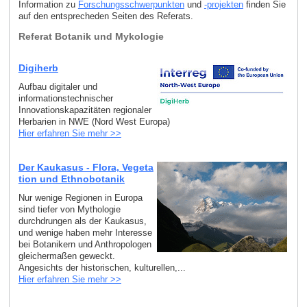
Information zu
Forschungsschwerpunkten
und
-projekten
finden Sie
auf den entsprecheden Seiten des Referats.
Referat Botanik und Mykologie
Digiherb
Aufbau digitaler und
informationstechnischer
Innovationskapazitäten regionaler
Herbarien in NWE (Nord West Europa)
Hier erfahren Sie mehr >>
Der Kaukasus - Flora, Vegeta
tion und Ethnobotanik
Nur wenige Regionen in Europa
sind tiefer von Mythologie
durchdrungen als der Kaukasus,
und wenige haben mehr Interesse
bei Botanikern und Anthropologen
gleichermaßen geweckt.
Angesichts der historischen, kulturellen,...
Hier erfahren Sie mehr >>