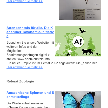
Hier erfahren Sie mehr >>
Artenkenntnis für alle. Die K
arlsruher Taxonomie-Initiativ
e
Besuchen Sie unsere Website mit
weiteren Infos und der
Möglichkeit
Bestimmungsanfragen digital zu
stellen: www.artenkenntnis.info
Ein neues Projekt ist im Herbst 2022 angelaufen: Die „Karlsruher...
Hier erfahren Sie mehr >>
Referat Zoologie
Amazonische Spinnen und S
chmetterlinge
Die Wiederaufnahme einer
früheren Kooperation zwischen