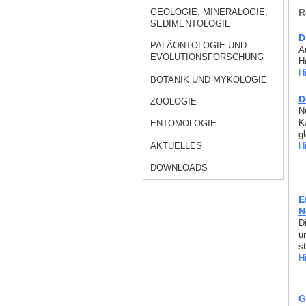
R
GEOLOGIE, MINERALOGIE,
SEDIMENTOLOGIE
D
PALÄONTOLOGIE UND
A
EVOLUTIONSFORSCHUNG
H
H
BOTANIK UND MYKOLOGIE
D
ZOOLOGIE
N
K
ENTOMOLOGIE
g
AKTUELLES
H
DOWNLOADS
E
N
D
un
s
H
G