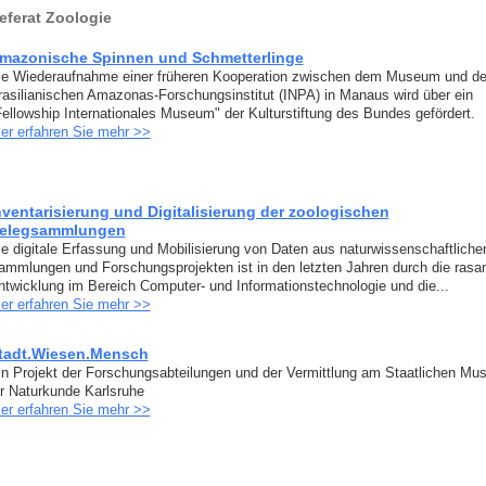
eferat Zoologie
mazonische Spinnen und Schmetterlinge
ie Wiederaufnahme einer früheren Kooperation zwischen dem Museum und d
rasilianischen Amazonas-Forschungsinstitut (INPA) in Manaus wird über ein
Fellowship Internationales Museum" der Kulturstiftung des Bundes gefördert.
ier erfahren Sie mehr >>
nventarisierung und Digitalisierung der zoologischen
elegsammlungen
ie digitale Erfassung und Mobilisierung von Daten aus naturwissenschaftliche
ammlungen und Forschungsprojekten ist in den letzten Jahren durch die rasa
ntwicklung im Bereich Computer- und Informationstechnologie und die...
ier erfahren Sie mehr >>
tadt.Wiesen.Mensch
in Projekt der Forschungsabteilungen und der Vermittlung am Staatlichen M
ür Naturkunde Karlsruhe
ier erfahren Sie mehr >>