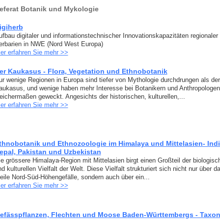
eferat Botanik und Mykologie
igiherb
ufbau digitaler und informationstechnischer Innovationskapazitäten regionaler
erbarien in NWE (Nord West Europa)
ier erfahren Sie mehr >>
er Kaukasus - Flora, Vegetation und Ethnobotanik
ur wenige Regionen in Europa sind tiefer von Mythologie durchdrungen als der
aukasus, und wenige haben mehr Interesse bei Botanikern und Anthropologen
leichermaßen geweckt. Angesichts der historischen, kulturellen,...
ier erfahren Sie mehr >>
thnobotanik und Ethnozoologie im Himalaya und Mittelasien- Indi
epal, Pakistan und Uzbekistan
ie grössere Himalaya-Region mit Mittelasien birgt einen Großteil der biologisc
d kulturellen Vielfalt der Welt. Diese Vielfalt strukturiert sich nicht nur über d
teile Nord-Süd-Höhengefälle, sondern auch über ein...
ier erfahren Sie mehr >>
efässpflanzen, Flechten und Moose Baden-Württembergs - Taxon