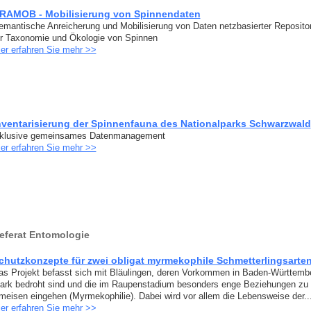
RAMOB - Mobilisierung von Spinnendaten
emantische Anreicherung und Mobilisierung von Daten netzbasierter Reposito
ür Taxonomie und Ökologie von Spinnen
ier erfahren Sie mehr >>
nventarisierung der Spinnenfauna des Nationalparks Schwarzwald
nklusive gemeinsames Datenmanagement
ier erfahren Sie mehr >>
eferat Entomologie
chutzkonzepte für zwei obligat myrmekophile Schmetterlingsarte
as Projekt befasst sich mit Bläulingen, deren Vorkommen in Baden-Württemb
tark bedroht sind und die im Raupenstadium besonders enge Beziehungen zu
meisen eingehen (Myrmekophilie). Dabei wird vor allem die Lebensweise der..
ier erfahren Sie mehr >>