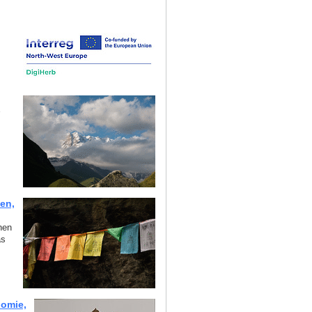
en,
hen
as
omie,