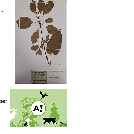
ur
.
ojekt