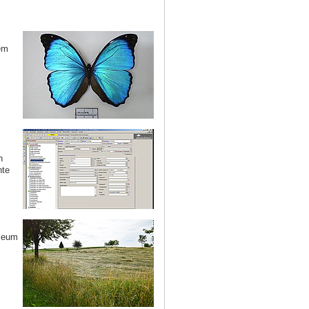
em
n
nte
useum