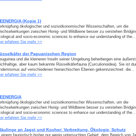
EENERGIA (Kopie 1)
erknüpfung ökologischer und sozioökonomischer Wissenschaften, um die
echselwirkungen zwischen Honig- und Wildbiene besser zu verstehen Bridgin
cological and socio-economic sciences to enhance our understanding of the...
ier erfahren Sie mehr >>
üsselkäfer der Papuanischen Region
euguinea und die kleineren Inseln seiner Umgebung beherbergen eine äußerst
eichhaltige, aber kaum bekannte Rüsselkäferfauna (Curculionoidea). Sie ist du
ndemismus auf verschiedenen hierarchischen Ebenen gekennzeichnet: die...
ier erfahren Sie mehr >>
EENERGIA
erknüpfung ökologischer und sozioökonomischer Wissenschaften, um die
echselwirkungen zwischen Honig- und Wildbiene besser zu verstehen Bridgin
cological and socio-economic sciences to enhance our understanding of the...
ier erfahren Sie mehr >>
läulinge an Jagst und Kocher: Verbreitung, Ökologie, Schutz
n einem faunistisch bisher nur wenig untersuchten Gebiet, dem Bereich von J