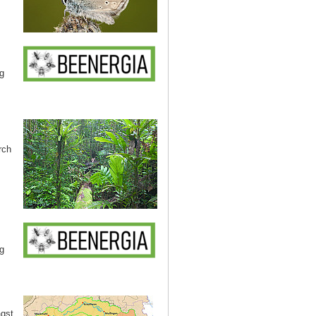
g
rch
g
agst