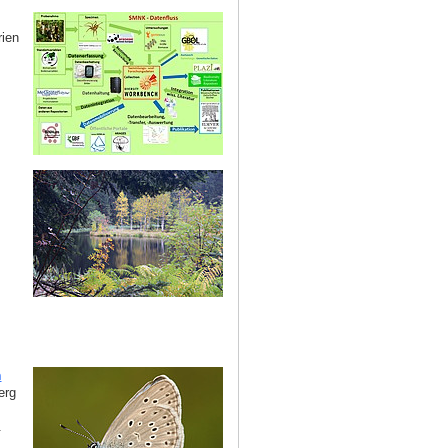
rien
n
erg
.