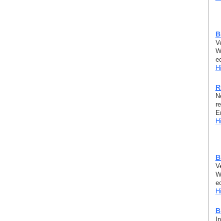
B
V
W
e
H
R
N
r
E
H
B
V
W
e
H
B
I