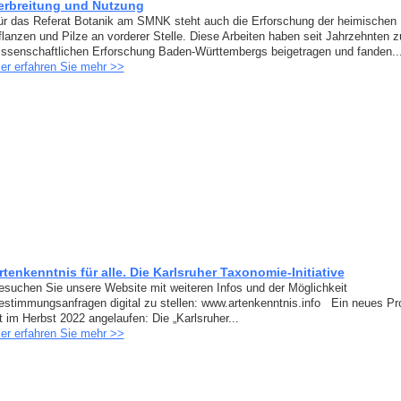
erbreitung und Nutzung
ür das Referat Botanik am SMNK steht auch die Erforschung der heimischen
flanzen und Pilze an vorderer Stelle. Diese Arbeiten haben seit Jahrzehnten z
issenschaftlichen Erforschung Baden-Württembergs beigetragen und fanden..
ier erfahren Sie mehr >>
rtenkenntnis für alle. Die Karlsruher Taxonomie-Initiative
esuchen Sie unsere Website mit weiteren Infos und der Möglichkeit
estimmungsanfragen digital zu stellen: www.artenkenntnis.info Ein neues Pr
t im Herbst 2022 angelaufen: Die „Karlsruher...
ier erfahren Sie mehr >>