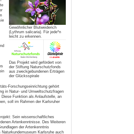
te
er
im
sie
Gewöhnlicher Blutweiderich
(Lythrum salicaria). Für jede*n
leicht zu erkennen.
und
Das Projekt wird gefördert von
es
der Stiftung Naturschutzfonds
ein
aus zweckgebundenen Erträgen
der Glücksspirale
täts-Forschungseinrichtung gehört
ung in Natur- und Umweltschutzfragen
 Diese Funktion als Anlaufstelle, an
en, soll im Rahmen der Karlsruher
ojekt: Sein wissenschaftliches
ordenen Artenkenntnisse. Des Weiteren
Grundlagen der Artenkenntnis
das Naturkundemuseum Karlsruhe auch