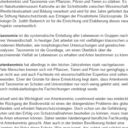
rtenkenntnis und Taxonomie von Pflanzen, Pilzen und Tieren zu stärken. Es 
m Naturkundemuseum Karlsruhe an der Schnittstelle zwischen Wissenschaft
ffentlichkeitsarbeit und Bildung verankert und wird für drei Jahre gefördert du
ie Stiftung Naturschutzfonds aus Erträgen der Privatlotterie Glücksspirale. Di
iologin Dr. Judith Bieberich ist für die Einrichtung und Etablierung dieses neu
rojekts verantwortlich.
Taxonomie
ist die systematische Einteilung aller Lebewesen in Gruppen nach
hrer Verwandtschaft. In heutiger Zeit arbeitet sie mit vielfältigen klassischen 
odernen Methoden, wie morphologischen Untersuchungen und genetischen
nalysen. Taxonomie ist die Grundlage, um einen Überblick über die
aszinierende Vielfalt an Lebewesen zu erhalten und Arten bestimmen zu könn
Artenkenntnis
hat allerdings in den letzten Jahrzehnten stark nachgelassen.
iele Menschen kennen sich mit Pflanzen, Tieren und Pilzen nur geringfügig o
ar nicht aus und auch Fachleute mit wissenschaftlicher Expertise sind selten
eworden. Einer der Gründe für diese Entwicklung liegt darin, dass Artenkennt
nd Taxonomie an Schulen und Universitäten nur noch wenig gelehrt wird, weil
urch molekularbiologische Fachrichtungen verdrängt wurde.
ktuell wird die Wichtigkeit von Artenkenntnis zunehmend wieder neu entdeckt
er Rückgang der Biodiversität ist eines der drängendsten Probleme des glob
andels und erfordert Naturschutzstrategien. Doch schon um die Gefährdung
rten und den Erfolg von Schutzmaßnahmen beurteilen zu können, muss man
ie Arten erkennen können. Daher werden händeringend berufliche Fachkundig
it Artenkenntnis gesucht. Aber auch in der breiten Bevölkerung fördert eine
enntnis der Natur deren Schutz: Was man kennt, das achtet und schützt ma