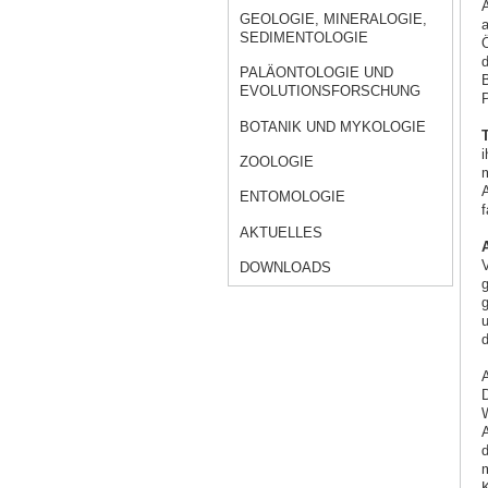
A
GEOLOGIE, MINERALOGIE,
a
SEDIMENTOLOGIE
Ö
d
PALÄONTOLOGIE UND
B
EVOLUTIONSFORSCHUNG
P
BOTANIK UND MYKOLOGIE
i
ZOOLOGIE
m
A
ENTOMOLOGIE
f
AKTUELLES
V
DOWNLOADS
g
g
u
d
A
D
W
A
d
m
K