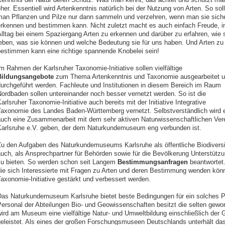
her. Essentiell wird Artenkenntnis natürlich bei der Nutzung von Arten. So soll
an Pflanzen und Pilze nur dann sammeln und verzehren, wenn man sie sich
rkennen und bestimmen kann. Nicht zuletzt macht es auch einfach Freude, 
lltag bei einem Spaziergang Arten zu erkennen und darüber zu erfahren, wie 
eben, was sie können und welche Bedeutung sie für uns haben. Und Arten zu
estimmen kann eine richtige spannende Knobelei sein!
m Rahmen der Karlsruher Taxonomie-Initiative sollen vielfältige
Bildungsangebote
zum Thema Artenkenntnis und Taxonomie ausgearbeitet 
urchgeführt werden. Fachleute und Institutionen in diesem Bereich im Raum
ordbaden sollen untereinander noch besser vernetzt werden. So ist die
arlsruher Taxonomie-Initiative auch bereits mit der Initiative Integrative
axonomie des Landes Baden-Württemberg vernetzt. Selbstverständlich wird 
uch eine Zusammenarbeit mit dem sehr aktiven Naturwissenschaftlichen Ver
arlsruhe e.V. geben, der dem Naturkundemuseum eng verbunden ist.
u den Aufgaben des Naturkundemuseums Karlsruhe als öffentliche Biodiversi
uch, als Ansprechpartner für Behörden sowie für die Bevölkerung Unterstütz
u bieten. So werden schon seit Langem
Bestimmungsanfragen
beantwortet.
ie sich Interessierte mit Fragen zu Arten und deren Bestimmung wenden könn
axonomie-Initiative gestärkt und verbessert werden.
as Naturkundemuseum Karlsruhe bietet beste Bedingungen für ein solches Pr
ersonal der Abteilungen Bio- und Geowissenschaften besitzt die selten gew
ird am Museum eine vielfältige Natur- und Umweltbildung einschließlich der 
eleistet. Als eines der großen Forschungsmuseen Deutschlands unterhält 