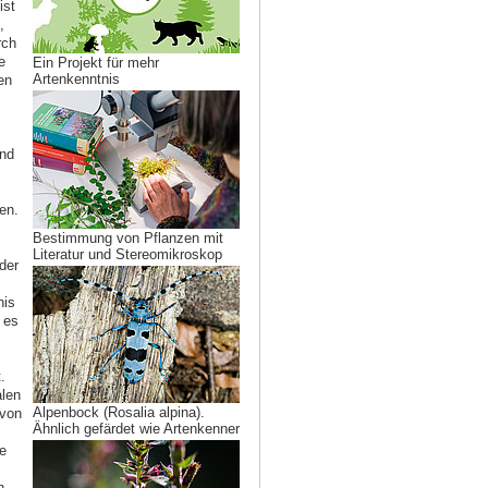
ist
,
rch
e
Ein Projekt für mehr
Artenkenntnis
en
und
en.
Bestimmung von Pflanzen mit
Literatur und Stereomikroskop
der
nis
 es
.
alen
Alpenbock (Rosalia alpina).
 von
Ähnlich gefärdet wie Artenkenner
e
n