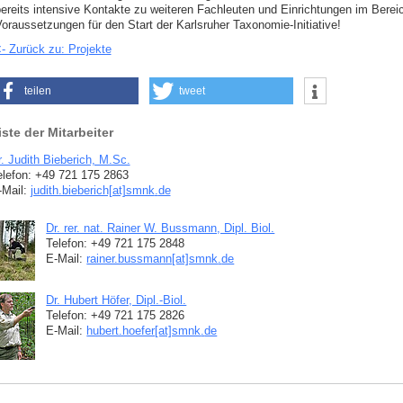
ereits intensive Kontakte zu weiteren Fachleuten und Einrichtungen im Berei
oraussetzungen für den Start der Karlsruher Taxonomie-Initiative!
- Zurück zu: Projekte
teilen
tweet
iste der Mitarbeiter
r. Judith Bieberich, M.Sc.
elefon: +49 721 175 2863
-Mail:
judith.bieberich[at]smnk
.
de
Dr. rer. nat. Rainer W. Bussmann, Dipl. Biol.
Telefon: +49 721 175 2848
E-Mail:
rainer.bussmann[at]smnk
.
de
Dr. Hubert Höfer, Dipl.-Biol.
Telefon: +49 721 175 2826
E-Mail:
hubert.hoefer[at]smnk
.
de