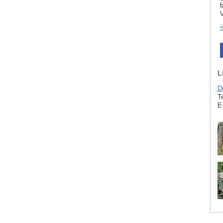
b
V
<
L
D
T
E