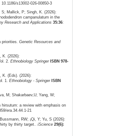
i: 10.1186/s13002-026-00850-3
; Mallick, P; Singh, K. (2026):
f Rhododendron campanulatum in the
ny Research and Applications
35:36
:
priorities.
Genetic Resources and
 K. (2026):
ol. 2.
Ethnobiology Springer
ISBN 978-
K. (Eds). (2026):
ol. 1.
Ethnobiology - Springer
ISBN
ova, M; Shakarbaev,U; Yang, W;
m hirsutum: a review with emphasis on
859/era.34.44.1-21
 Bussmann, RW; ¡Qi, Y; Yu, S (2026):
irty by thirty target..
iScience
29(6):