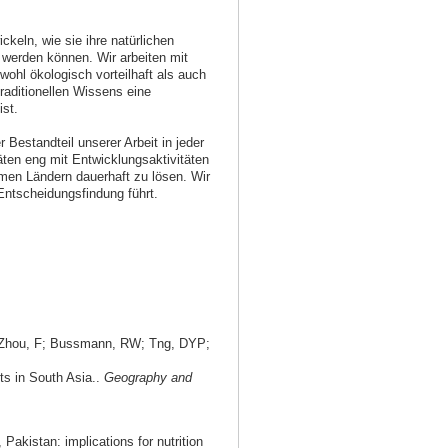
ckeln, wie sie ihre natürlichen
 werden können. Wir arbeiten mit
hl ökologisch vorteilhaft als auch
raditionellen Wissens eine
ist.
Bestandteil unserer Arbeit in jeder
en eng mit Entwicklungsaktivitäten
rmen Ländern dauerhaft zu lösen. Wir
ntscheidungsfindung führt.
; Zhou, F; Bussmann, RW; Tng, DYP;
nts in South Asia..
Geography and
, Pakistan: implications for nutrition