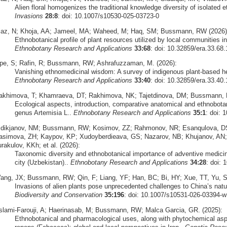
Alien floral homogenizes the traditional knowledge diversity of isolated
Invasions
28:8
: doi: 10.1007/s10530-025-03723-0
iaz, N; Khoja, AA; Jameel, MA; Waheed, M; Haq, SM; Bussmann, RW (2026)
Ethnobotanical profile of plant resources utilized by local communities 
Ethnobotany Research and Applications
33:68
: doi: 10.32859/era.33.68.
pe, S; Rafin, R; Bussmann, RW; Ashrafuzzaman, M. (2026):
Vanishing ethnomedicinal wisdom: A survey of indigenous plant-based h
Ethnobotany Research and Applications
33:40
: doi: 10.32859/era.33.40.
akhimova, T; Khamraeva, DT; Rakhimova, NK; Tajetdinova, DM; Bussmann, 
Ecological aspects, introduction, comparative anatomical and ethnobota
genus Artemisia L..
Ethnobotany Research and Applications
35:1
: doi: 
idikjanov, NM; Bussmann, RW; Kosimov, ZZ; Rahmonov, NR; Esanqulova, DS
asimova, ZH; Kaypov, KP; Xudoyberdieava, GS; Nazarov, NB; Khujanov, AN
rakulov, KKh; et al. (2026):
Taxonomic diversity and ethnobotanical importance of adventive medicinal
city (Uzbekistan)..
Ethnobotany Research and Applications
34:28
: doi: 
ang, JX; Bussmann, RW; Qin, F; Liang, YF; Han, BC; Bi, HY; Xue, TT, Yu, S
Invasions of alien plants pose unprecedented challenges to China’s natu
Biodiversity and Conservation
35:196
: doi: 10.1007/s10531-026-03394-w
slami‑Farouji, A; Haerinasab, M; Bussmann, RW; Malca Garcia, GR. (2025):
Ethnobotanical and pharmacological uses, along with phytochemical aspe