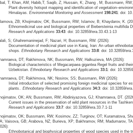
qbal, T; Khan, AM; Habib,T; Saqib, Z; Hussain, K; Zhang , M; Bussmann, RW;
Plant diversity hotspot mapping and identification of vegetation–environ
Himalayas.
Environmental Monitoring and Assessment
198:241
: doi: 1
slamova, ZB; Khojimatov, OK; Bussmann, RW; Islamov, B; Khaydarov, K. (20
Ethnomedicinal use and biological properties of Biebersteinia multifida 
Research and Applications
33:43
: doi: 10.32859/era.33.43.1-13
alali, S; Ghahremaninejad, F; Nazari, H; Bussmann, RW. (2026):
Documentation of medicinal plant use in Karaj, Iran: An urban ethnobota
shops.
Ethnobotany Research and Applications
33:8
: doi: 10.32859/era.
hamraeva, DT; Rakhimova, NK; Bussmann, RW; Halkuzieva, MA (2026):
Biological characteristics of Megacarpaea gigantea Regel fruits and their 
Uzbekistan.
Ethnobotany Research and Applications
33:1
: doi: 10.3285
hamraeva, DT; Rakhimova, NK; Nosirov, SS; Bussmann, RW (2026):
Initial introduction of selected promising foreign medicinal species for est
plants..
Ethnobotany Research and Applications
34:3
: doi: 10.32859/era
hojimatov, OK; AN; Bussmann, RW; Abdiniyazova, GJ; Khamraeva, DT. (2026
Current issues in the preservation of wild plant resources in the Tashke
Research and Applications
33:7
: doi: 10.32859/era.33.7.1-11
hojimatov, OK; Bussmann, RW; Kosimov, ZZ; Turginov, OT; Kuramatova, Sh
A; Vaisova, GB; Arabova, NZ; Burieva, XP; Bakhramov, RM; Madumarov, TA;
026):
Ethnobotanical and biophysical properties of wood species used in the tr