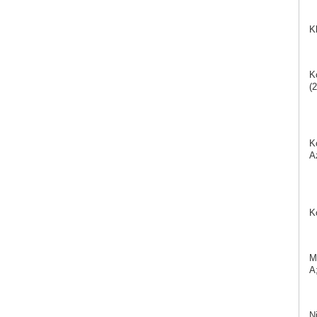
K
K
(2
K
A
K
M
A;
N