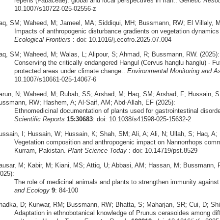
repens (Fabaceae): global and local perspectives in Iran..
Genetic Resou
10.1007/s10722-025-02556-z
aq, SM; Waheed, M; Jameel, MA; Siddiqui, MH; Bussmann, RW; El Villaly, M
Impacts of anthropogenic disturbance gradients on vegetation dynamics i
Ecological Frontiers
: doi: 10.1016/j.ecofro.2025.07.004
aq, SM; Waheed, M; Walas, L; Alipour, S; Ahmad, R; Bussmann, RW. (2025):
Conserving the critically endangered Hangul (Cervus hanglu hanglu) - Futu
protected areas under climate change..
Environmental Monitoring and 
10.1007/s10661-025-14067-6
arun, N; Waheed, M; Rubab, SS; Arshad, M; Haq, SM; Arshad, F; Hussain, SM
ussmann, RW; Hashem, A; Al-Saif, AM; Abd-Allah, EF (2025):
Ethnomedicinal documentation of plants used for gastrointestinal disorde
Scientific Reports
15:30683
: doi: 10.1038/s41598-025-15632-2
ussain, I; Hussain, W; Hussain, K; Shah, SM; Ali, A; Ali, N; Ullah, S; Haq, 
Vegetation composition and anthropogenic impact on Nannorrhops commun
Kurram, Pakistan.
Plant Science Today
: doi: 10.14719/pst.8529
ausar, M; Kabir, M; Kiani, MS; Attiq, U; Abbasi, AM; Hassan, M; Bussmann, 
025):
The role of medicinal animals and plants to strengthen immunity against
and Ecology
9
: 84-100
hadka, D; Kunwar, RM; Bussmann, RW; Bhatta, S; Maharjan, SR; Cui, D; Shi,
Adaptation in ethnobotanical knowledge of Prunus cerasoides among diffe