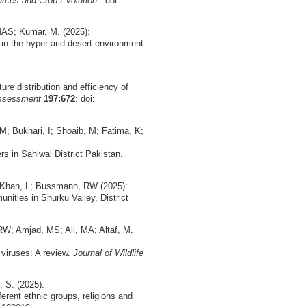
rces and Crop Evolution
: doi:
AS; Kumar, M. (2025):
n the hyper-arid desert environment..
re distribution and efficiency of
Assessment
197:672
: doi:
; Bukhari, I; Shoaib, M; Fatima, K;
rs in Sahiwal District Pakistan.
A; Khan, L; Bussmann, RW (2025):
ities in Shurku Valley, District
RW; Amjad, MS; Ali, MA; Altaf, M.
 viruses: A review.
Journal of Wildlife
 S. (2025):
rent ethnic groups, religions and