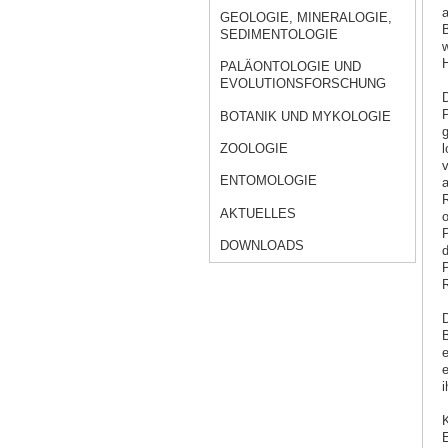
a
GEOLOGIE, MINERALOGIE,
B
SEDIMENTOLOGIE
w
PALÄONTOLOGIE UND
EVOLUTIONSFORSCHUNG
D
P
BOTANIK UND MYKOLOGIE
g
ZOOLOGIE
l
v
ENTOMOLOGIE
a
R
AKTUELLES
o
P
DOWNLOADS
d
P
R
D
B
e
e
i
K
E