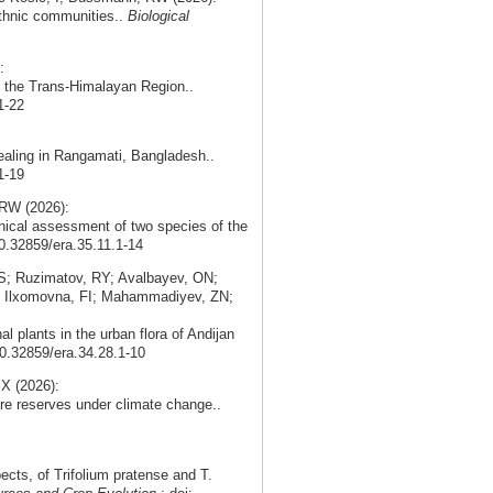
 ethnic communities..
Biological
:
in the Trans-Himalayan Region..
1-22
ealing in Rangamati, Bangladesh..
1-19
RW (2026):
nical assessment of two species of the
10.32859/era.35.11.1-14
; Ruzimatov, RY; Avalbayev, ON;
; Ilxomovna, FI; Mahammadiyev, ZN;
 plants in the urban flora of Andijan
10.32859/era.34.28.1-10
X (2026):
re reserves under climate change..
cts, of Trifolium pratense and T.