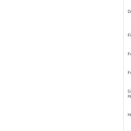
D
F
F
F
G
Ha
H