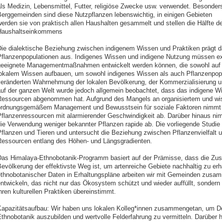
ls Medizin, Lebensmittel, Futter, religiöse Zwecke usw. verwendet. Besonders
erggemeinden sind diese Nutzpflanzen lebenswichtig, in einigen Gebieten
erden sie von praktisch allen Haushalten gesammelt und stellen die Hälfte d
Haushaltseinkommens
ie dialektische Beziehung zwischen indigenem Wissen und Praktiken prägt d
flanzenpopulationen aus. Indigenes Wissen und indigene Nutzung müssen expl
eeignete Managementmaßnahmen entwickelt werden können, die sowohl auf 
okalem Wissen aufbauen, um sowohl indigenes Wissen als auch Pflanzenpopu
eränderten Wahrnehmung der lokalen Bevölkerung, der Kommerzialisierung
uf der ganzen Welt wurde jedoch allgemein beobachtet, dass das indigene Wi
essourcen abgenommen hat. Aufgrund des Mangels an organisiertem und wi
rdnungsgemäßem Management und Bewusstsein für soziale Faktoren nimmt d
flanzenressourcen mit alarmierender Geschwindigkeit ab. Darüber hinaus ni
ie Verwendung weniger bekannter Pflanzen rapide ab. Die vorliegende Studie b
flanzen und Tieren und untersucht die Beziehung zwischen Pflanzenvielfalt u
essourcen entlang des Höhen- und Längsgradienten.
as Himalaya-Ethnobotanik-Programm basiert auf der Prämisse, dass die Zus
evölkerung der effektivste Weg ist, um artenreiche Gebiete nachhaltig zu erha
thnobotanischer Daten in Erhaltungspläne arbeiten wir mit Gemeinden zus
ntwickeln, das nicht nur das Ökosystem schützt und wieder auffüllt, sondern
hren kulturellen Praktiken übereinstimmt.
apazitätsaufbau: Wir haben uns lokalen Kolleg*innen zusammengetan, um D
thnobotanik auszubilden und wertvolle Felderfahrung zu vermitteln. Darüber h