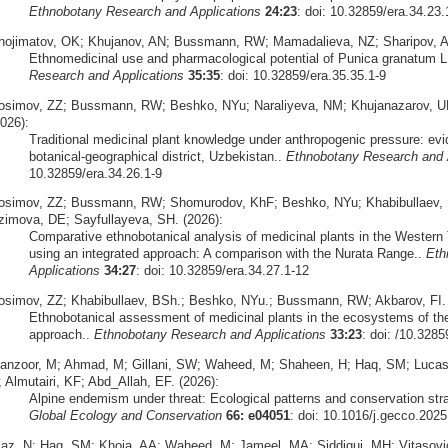
Ethnobotany Research and Applications
24:23
: doi: 10.32859/era.34.23.
hojimatov, OK; Khujanov, AN; Bussmann, RW; Mamadalieva, NZ; Sharipov, A
Ethnomedicinal use and pharmacological potential of Punica granatum L
Research and Applications
35:35
: doi: 10.32859/era.35.35.1-9
osimov, ZZ; Bussmann, RW; Beshko, NYu; Naraliyeva, NM; Khujanazarov, U
026):
Traditional medicinal plant knowledge under anthropogenic pressure: ev
botanical-geographical district, Uzbekistan..
Ethnobotany Research and 
10.32859/era.34.26.1-9
osimov, ZZ; Bussmann, RW; Shomurodov, KhF; Beshko, NYu; Khabibullaev, B
zimova, DE; Sayfullayeva, SH. (2026):
Comparative ethnobotanical analysis of medicinal plants in the Wester
using an integrated approach: A comparison with the Nurata Range..
Eth
Applications
34:27
: doi: 10.32859/era.34.27.1-12
osimov, ZZ; Khabibullaev, BSh.; Beshko, NYu.; Bussmann, RW; Akbarov, FI. 
Ethnobotanical assessment of medicinal plants in the ecosystems of the
approach..
Ethnobotany Research and Applications
33:23
: doi: /10.3285
anzoor, M; Ahmad, M; Gillani, SW; Waheed, M; Shaheen, H; Haq, SM; Luc
 Almutairi, KF; Abd_Allah, EF. (2026):
Alpine endemism under threat: Ecological patterns and conservation str
Global Ecology and Conservation
66: e04051
: doi: 10.1016/j.gecco.202
iaz, N; Haq, SM; Khoja, AA; Waheed, M; Jameel, MA; Siddiqui, MH; Vitasovi