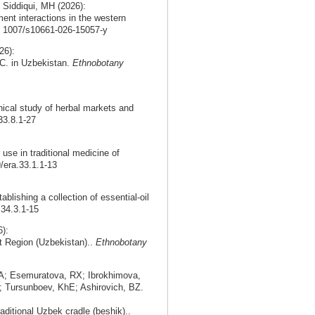
 Siddiqui, MH (2026):
ment interactions in the western
0. 1007/s10661-026-15057-y
26):
DC. in Uzbekistan.
Ethnobotany
nical study of herbal markets and
33.8.1-27
use in traditional medicine of
9/era.33.1.1-13
ablishing a collection of essential-oil
.34.3.1-15
):
nt Region (Uzbekistan)..
Ethnobotany
A; Esemuratova, RX; Ibrokhimova,
 Tursunboev, KhE; Ashirovich, BZ.
aditional Uzbek cradle (beshik)..