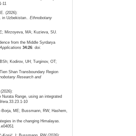
1-11
E. (2026):
. in Uzbekistan..
Ethnobotany
E; Mirzoyeva, MA; Kuzieva, SU.
idence from the Middle Syrdarya
Applications
34:26
: doi:
Sh; Kodirov, UH; Turginov, OT;
n Tien Shan Transboundary Region
nobotany Research and
(2026):
 Nurata Range, using an integrated
9/era.33.23.1-10
as-Borja, ME; Bussmann, RW; Hashem,
ategies in the changing Himalayas.
5.e04051
ć‑Kosić, I; Bussmann, RW (2026):