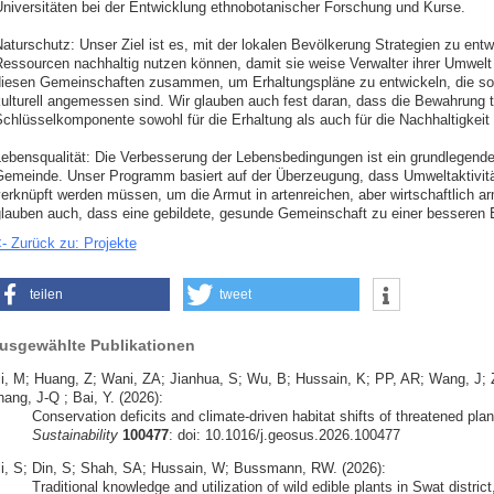
niversitäten bei der Entwicklung ethnobotanischer Forschung und Kurse.
aturschutz: Unser Ziel ist es, mit der lokalen Bevölkerung Strategien zu entwi
essourcen nachhaltig nutzen können, damit sie weise Verwalter ihrer Umwelt
iesen Gemeinschaften zusammen, um Erhaltungspläne zu entwickeln, die sowo
ulturell angemessen sind. Wir glauben auch fest daran, dass die Bewahrung t
chlüsselkomponente sowohl für die Erhaltung als auch für die Nachhaltigkeit 
ebensqualität: Die Verbesserung der Lebensbedingungen ist ein grundlegender 
emeinde. Unser Programm basiert auf der Überzeugung, dass Umweltaktivität
erknüpft werden müssen, um die Armut in artenreichen, aber wirtschaftlich a
lauben auch, dass eine gebildete, gesunde Gemeinschaft zu einer besseren E
- Zurück zu: Projekte
teilen
tweet
usgewählte Publikationen
li, M; Huang, Z; Wani, ZA; Jianhua, S; Wu, B; Hussain, K; PP, AR; Wang, J
ang, J-Q ; Bai, Y. (2026):
Conservation deficits and climate-driven habitat shifts of threatened pla
Sustainability
100477
: doi: 10.1016/j.geosus.2026.100477
li, S; Din, S; Shah, SA; Hussain, W; Bussmann, RW. (2026):
Traditional knowledge and utilization of wild edible plants in Swat district