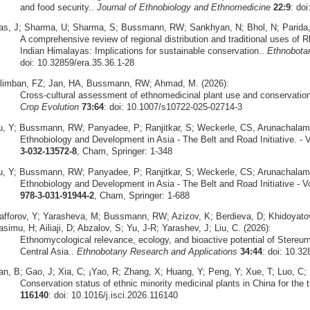
and food security..
Journal of Ethnobiology and Ethnomedicine
22:9
: do
as, J; Sharma, U; Sharma, S; Bussmann, RW; Sankhyan, N; Bhol, N; Parida, S
A comprehensive review of regional distribution and traditional uses o
Indian Himalayas: Implications for sustainable conservation..
Ethnobota
doi: 10.32859/era.35.36.1-28
ilimban, FZ; Jan, HA, Bussmann, RW; Ahmad, M. (2026):
Cross‑cultural assessment of ethnomedicinal plant use and conservation 
Crop Evolution
73:64
: doi: 10.1007/s10722-025-02714-3
u, Y; Bussmann, RW; Panyadee, P; Ranjitkar, S; Weckerle, CS, Arunachalam,
Ethnobiology and Development in Asia - The Belt and Road Initiative. - V
3-032-13572-8
, Cham, Springer: 1-348
u, Y; Bussmann, RW; Panyadee, P; Ranjitkar, S; Weckerle, CS; Arunachalam, 
Ethnobiology and Development in Asia - The Belt and Road Initiative - V
978-3-031-91944-2
, Cham, Springer: 1-688
afforov, Y; Yarasheva, M; Bussmann, RW; Azizov, K; Berdieva, D; Khidoyat
simu, H; Ailiaji, D; Abzalov, S; Yu, J-R; Yarashev, J; Liu, C. (2026):
Ethnomycological relevance, ecology, and bioactive potential of Stereu
Central Asia..
Ethnobotany Research and Applications
34:44
: doi: 10.32
an, B; Gao, J; Xia, C; ¡Yao, R; Zhang, X; Huang, Y; Peng, Y; Xue, T; Luo, C;
Conservation status of ethnic minority medicinal plants in China for the th
116140
: doi: 10.1016/j.isci.2026.116140