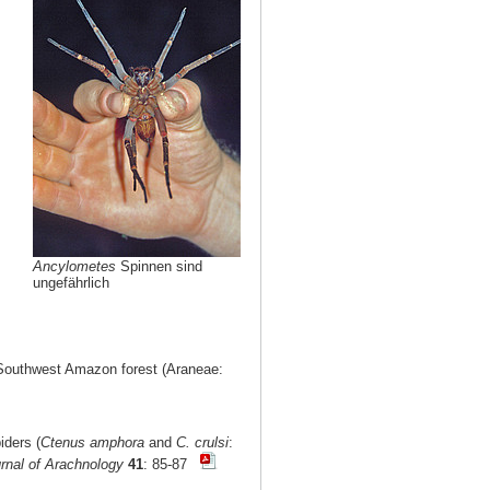
Ancylometes
Spinnen sind
ungefährlich
Southwest Amazon forest (Araneae:
iders (
Ctenus amphora
and
C. crulsi
:
rnal of Arachnology
41
: 85-87