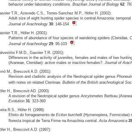
behavior under laboratory conditions.
Brazilian Journal of Biology
62
: 78
asnier T.R., Azevedo C.S., Torres-Sanchez M.P., Höfer H. (2002):
Adult size of eight hunting spider species in central Amazonia: tempora
Journal of Arachnology
30
: 146-154
asnier T.R., Höfer H. (2001):
Patterns of abundance of four species of wandering spiders (Ctenidae,
C
Journal of Arachnology
29
: 95-103
lvestrini F.M.D., Gasnier T.R. (2001):
Differences in the activity of juveniles, females and males of two hunti
(Araneae, Ctenidae): active males or inactive females?.
Journal of Arac
imó M., Brescovit A.D. (2001):
Revision and cladistic analysis of the Neotropical spider genus
Phoneutr
with notes on related Cteninae.
Bulletin of the British arachnological Soc
öfer H., Brescovit AD. (2000):
A revision of the Neotropical spider genus
Ancylometes
Bertkau (Aranea
Evolution
31
: 323-360
eira R.S., Höfer H. (1998):
Efeito do forrageamento de
Eciton burchelli
(Hymenoptera, Formicidae) s
floresta tropical de Terra Firme na Amazônia central.
Acta Amazonica
2
fer H., Brescovit A.D. (1997):