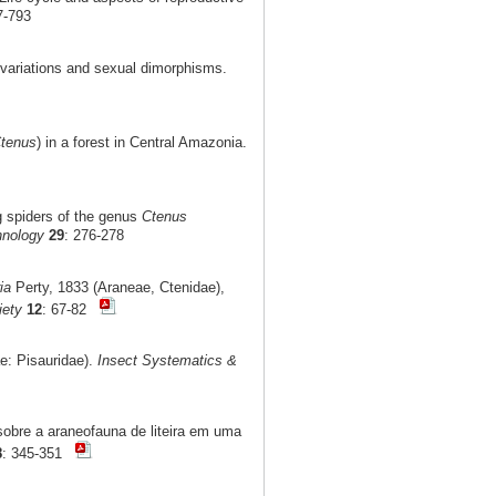
7-793
l variations and sexual dimorphisms.
tenus
) in a forest in Central Amazonia.
ng spiders of the genus
Ctenus
hnology
29
: 276-278
ia
Perty, 1833 (Araneae, Ctenidae),
iety
12
: 67-82
e: Pisauridae).
Insect Systematics &
obre a araneofauna de liteira em uma
8
: 345-351