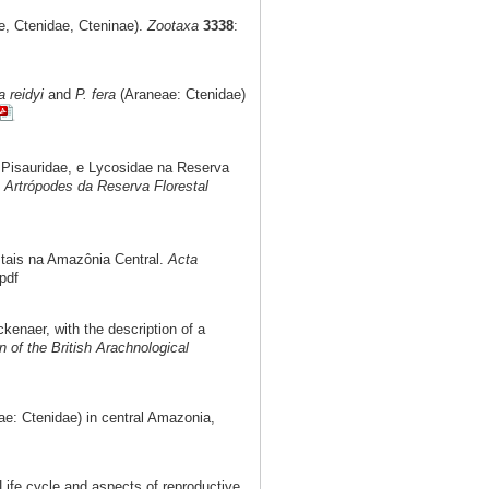
, Ctenidae, Cteninae).
Zootaxa
3338
:
 reidyi
and
P. fera
(Araneae: Ctenidae)
 Pisauridae, e Lycosidae na Reserva
e Artrópodes da Reserva Florestal
tais na Amazônia Central.
Acta
pdf
enaer, with the description of a
in of the British Arachnological
ae: Ctenidae) in central Amazonia,
Life cycle and aspects of reproductive