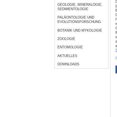
D
GEOLOGIE, MINERALOGIE,
(
SEDIMENTOLOGIE
B
G
PALÄONTOLOGIE UND
H
EVOLUTIONSFORSCHUNG
m
G
BOTANIK UND MYKOLOGIE
f
w
ZOOLOGIE
d
a
ENTOMOLOGIE
S
AKTUELLES
<
DOWNLOADS