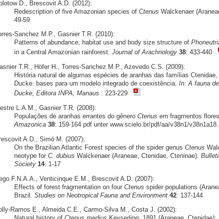
olotow D., Brescovit A.D. (2012):
Redescription of five Amazonian species of
Ctenus
Walckenaer (Araneae
49-59
orres-Sanchez M.P., Gasnier T.R. (2010):
Patterns of abundance, habitat use and body size structure of
Phoneutria
in a Central Amazonian rainforest.
Journal of Arachnology
38
: 433-440
asnier T.R., Höfer H., Torres-Sanchez M.P., Azevedo C.S. (2009):
História natural de algumas espécies de aranhas das famílias Ctenidae,
Ducke: bases para um modelo integrado de coexistência.
In: A fauna d
Ducke, Editora INPA, Manaus
: 223-229
estre L.A.M., Gasnier T.R. (2008):
Populações de aranhas errantes do gênero
Ctenus
em fragmentos flores
Amazonica
38
: 159-164 pdf unter www.scielo.br/pdf/aa/v38n1/v38n1a18.
rescovit A.D., Simó M. (2007):
On the Brazilian Atlantic Forest species of the spider genus
Ctenus
Walck
neotype for
C. dubius
Walckenaer (Araneae, Ctenidae, Cteninae).
Bullet
Society
14
: 1-17
ego F.N.A.A., Venticinque E.M., Brescovit A.D. (2007):
Effects of forest fragmentation on four
Ctenus
spider populations (Arane
Brazil.
Studies on Neotropical Fauna and Environment
42
: 137-144
olly-Ramos E., Almeida C.E., Carmo-Silva M., Costa J. (2002):
Natural history of
Ctenus medius
Keyserling, 1891 (Araneae, Ctenidae): 