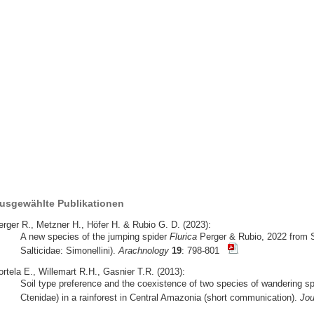
usgewählte Publikationen
erger R., Metzner H., Höfer H. & Rubio G. D. (2023):
A new species of the jumping spider
Flurica
Perger & Rubio, 2022 from 
Salticidae: Simonellini).
Arachnology
19
: 798-801
rtela E., Willemart R.H., Gasnier T.R. (2013):
Soil type preference and the coexistence of two species of wandering sp
Ctenidae) in a rainforest in Central Amazonia (short communication).
Jou