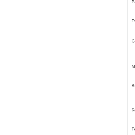
P
T
G
M
B
R
F