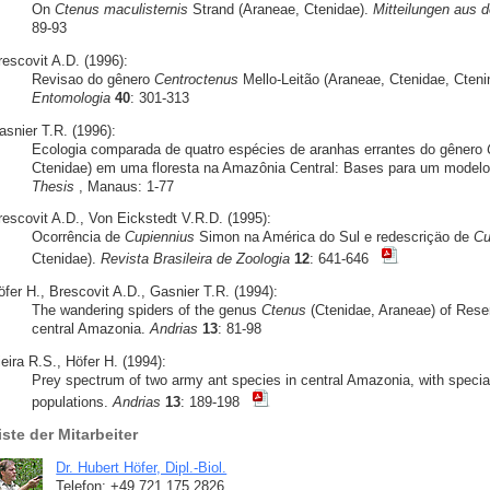
On
Ctenus maculisternis
Strand (Araneae, Ctenidae).
Mitteilungen aus 
89-93
rescovit A.D. (1996):
Revisao do gênero
Centroctenus
Mello-Leitão (Araneae, Ctenidae, Cteni
Entomologia
40
: 301-313
asnier T.R. (1996):
Ecologia comparada de quatro espécies de aranhas errantes do gênero
Ctenidae) em uma floresta na Amazônia Central: Bases para um modelo 
Thesis
, Manaus: 1-77
rescovit A.D., Von Eickstedt V.R.D. (1995):
Ocorrência de
Cupiennius
Simon na América do Sul e redescriçäo de
Cu
Ctenidae).
Revista Brasileira de Zoologia
12
: 641-646
öfer H., Brescovit A.D., Gasnier T.R. (1994):
The wandering spiders of the genus
Ctenus
(Ctenidae, Araneae) of Reser
central Amazonia.
Andrias
13
: 81-98
eira R.S., Höfer H. (1994):
Prey spectrum of two army ant species in central Amazonia, with special 
populations.
Andrias
13
: 189-198
iste der Mitarbeiter
Dr. Hubert Höfer, Dipl.-Biol.
Telefon: +49 721 175 2826