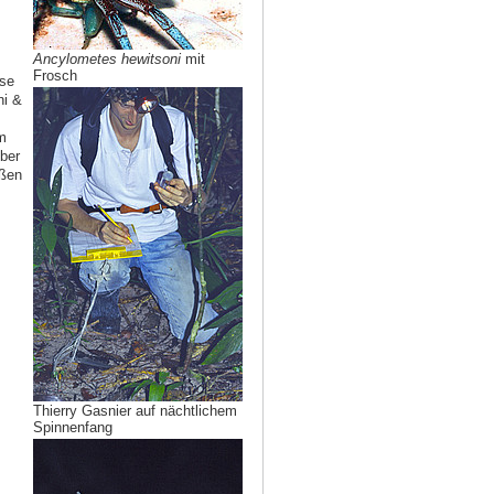
Ancylometes hewitsoni
mit
Frosch
sse
ni &
m
Über
oßen
Thierry Gasnier auf nächtlichem
Spinnenfang