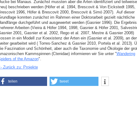
ucke bei Manaus. Zunächst mussten aber die Arten identifiziert und teilweise
neu) beschrieben werden (Höfer et al. 1994, Brescovit & Von Eickstedt 1995,
rescovit 1996, Höfer & Brescovit 2000, Brescovit & Simó 2007). Auf dieser
rundlage konnten zunächst im Rahmen einer Doktorarbeit gezielt nächtliche
andfänge durchgeführt und ausgewertet werden (Gasnier 1996). Die Ergebni
ehrerer Arbeiten (Vieira & Höfer 1994, 1998, Gasnier & Höfer 2001, Salvestri
asnier 2001, Gasnier et al. 2002, Rego et al. 2007, Mestre & Gasnier 2008)
lossen in ein Modell zur Koexistenz der Arten ein (Gasnier et al. 2009), an de
eiter gearbeitet wird ( Torres-Sanchez & Gasnier 2010, Portela et al. 2013). 
ie Faszination und Schönheit, aber auch die Taxonomie und Ökologie der gr
mazonischen Kammspinnen (Ctenidae) informieren wir Sie unter "
Wandering
piders of the Amazon
".
- Zurück zu: Projekte
teilen
tweet