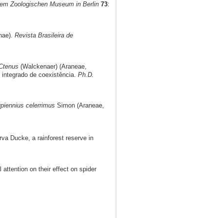
dem Zoologischen Museum in Berlin
73
:
nae).
Revista Brasileira de
Ctenus
(Walckenaer) (Araneae,
integrado de coexistência.
Ph.D.
piennius celerrimus
Simon (Araneae,
va Ducke, a rainforest reserve in
attention on their effect on spider