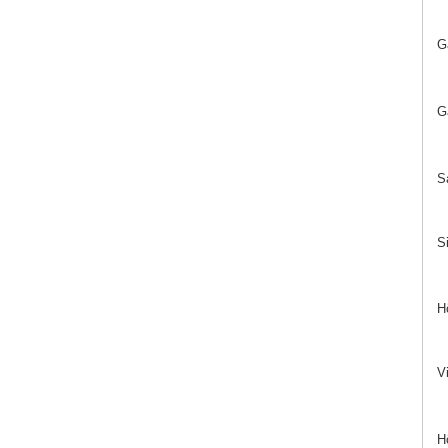
G
G
Sa
S
H
Vi
Hö