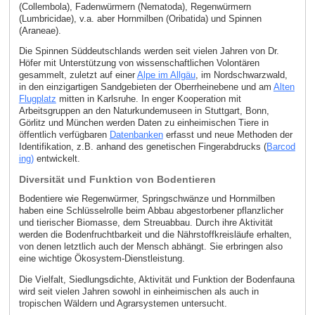
(Collembola), Fadenwürmern (Nematoda), Regenwürmern
(Lumbricidae), v.a. aber Hornmilben (Oribatida) und Spinnen
(Araneae).
Die Spinnen Süddeutschlands werden seit vielen Jahren von Dr.
Höfer mit Unterstützung von wissenschaftlichen Volontären
gesammelt, zuletzt auf einer
Alpe im Allgäu
, im Nordschwarzwald,
in den einzigartigen Sandgebieten der Oberrheinebene und am
Alten
Flugplatz
mitten in Karlsruhe. In enger Kooperation mit
Arbeitsgruppen an den Naturkundemuseen in Stuttgart, Bonn,
Görlitz und München werden Daten zu einheimischen Tiere in
öffentlich verfügbaren
Datenbanken
erfasst und neue Methoden der
Identifikation, z.B. anhand des genetischen Fingerabdrucks (
Barcod
ing)
entwickelt.
Diversität und Funktion von Bodentieren
Bodentiere wie Regenwürmer, Springschwänze und Hornmilben
haben eine Schlüsselrolle beim Abbau abgestorbener pflanzlicher
und tierischer Biomasse, dem Streuabbau. Durch ihre Aktivität
werden die Bodenfruchtbarkeit und die Nährstoffkreisläufe erhalten,
von denen letztlich auch der Mensch abhängt. Sie erbringen also
eine wichtige Ökosystem-Dienstleistung.
Die Vielfalt, Siedlungsdichte, Aktivität und Funktion der Bodenfauna
wird seit vielen Jahren sowohl in einheimischen als auch in
tropischen Wäldern und Agrarsystemen untersucht.