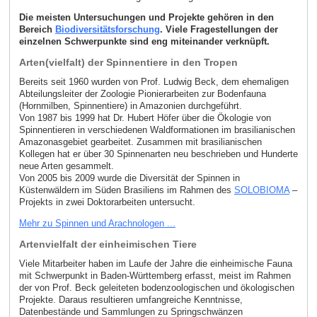
Die meisten Untersuchungen und Projekte gehören in den
Bereich
Biodiversitätsforschung
. Viele Fragestellungen der
einzelnen Schwerpunkte sind eng miteinander verknüpft.
Arten(vielfalt) der Spinnentiere in den Tropen
Bereits seit 1960 wurden von Prof. Ludwig Beck, dem ehemaligen
Abteilungsleiter der Zoologie Pionierarbeiten zur Bodenfauna
(Hornmilben, Spinnentiere) in Amazonien durchgeführt.
Von 1987 bis 1999 hat Dr. Hubert Höfer über die Ökologie von
Spinnentieren in verschiedenen Waldformationen im brasilianischen
Amazonasgebiet gearbeitet. Zusammen mit brasilianischen
Kollegen hat er über 30 Spinnenarten neu beschrieben und Hunderte
neue Arten gesammelt.
Von 2005 bis 2009 wurde die Diversität der Spinnen in
Küstenwäldern im Süden Brasiliens im Rahmen des
SOLOBIOMA
–
Projekts in zwei Doktorarbeiten untersucht.
Mehr zu Spinnen und Arachnologen ...
Artenvielfalt der einheimischen Tiere
Viele Mitarbeiter haben im Laufe der Jahre die einheimische Fauna
mit Schwerpunkt in Baden-Württemberg erfasst, meist im Rahmen
der von Prof. Beck geleiteten bodenzoologischen und ökologischen
Projekte. Daraus resultieren umfangreiche Kenntnisse,
Datenbestände und Sammlungen zu Springschwänzen