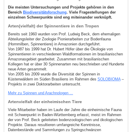
Die meisten Untersuchungen und Projekte gehören in den
Bereich
Biodiversitätsforschung
. Viele Fragestellungen der
einzelnen Schwerpunkte sind eng miteinander verknüpft.
Arten(vielfalt) der Spinnentiere in den Tropen
Bereits seit 1960 wurden von Prof. Ludwig Beck, dem ehemaligen
Abteilungsleiter der Zoologie Pionierarbeiten zur Bodenfauna
(Hornmilben, Spinnentiere) in Amazonien durchgeführt.
Von 1987 bis 1999 hat Dr. Hubert Höfer über die Ökologie von
Spinnentieren in verschiedenen Waldformationen im brasilianischen
Amazonasgebiet gearbeitet. Zusammen mit brasilianischen
Kollegen hat er über 30 Spinnenarten neu beschrieben und Hunderte
neue Arten gesammelt.
Von 2005 bis 2009 wurde die Diversität der Spinnen in
Küstenwäldern im Süden Brasiliens im Rahmen des
SOLOBIOMA
–
Projekts in zwei Doktorarbeiten untersucht.
Mehr zu Spinnen und Arachnologen ...
Artenvielfalt der einheimischen Tiere
Viele Mitarbeiter haben im Laufe der Jahre die einheimische Fauna
mit Schwerpunkt in Baden-Württemberg erfasst, meist im Rahmen
der von Prof. Beck geleiteten bodenzoologischen und ökologischen
Projekte. Daraus resultieren umfangreiche Kenntnisse,
Datenbestände und Sammlungen zu Springschwänzen