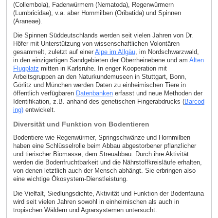
(Collembola), Fadenwürmern (Nematoda), Regenwürmern
(Lumbricidae), v.a. aber Hornmilben (Oribatida) und Spinnen
(Araneae).
Die Spinnen Süddeutschlands werden seit vielen Jahren von Dr.
Höfer mit Unterstützung von wissenschaftlichen Volontären
gesammelt, zuletzt auf einer
Alpe im Allgäu
, im Nordschwarzwald,
in den einzigartigen Sandgebieten der Oberrheinebene und am
Alten
Flugplatz
mitten in Karlsruhe. In enger Kooperation mit
Arbeitsgruppen an den Naturkundemuseen in Stuttgart, Bonn,
Görlitz und München werden Daten zu einheimischen Tiere in
öffentlich verfügbaren
Datenbanken
erfasst und neue Methoden der
Identifikation, z.B. anhand des genetischen Fingerabdrucks (
Barcod
ing)
entwickelt.
Diversität und Funktion von Bodentieren
Bodentiere wie Regenwürmer, Springschwänze und Hornmilben
haben eine Schlüsselrolle beim Abbau abgestorbener pflanzlicher
und tierischer Biomasse, dem Streuabbau. Durch ihre Aktivität
werden die Bodenfruchtbarkeit und die Nährstoffkreisläufe erhalten,
von denen letztlich auch der Mensch abhängt. Sie erbringen also
eine wichtige Ökosystem-Dienstleistung.
Die Vielfalt, Siedlungsdichte, Aktivität und Funktion der Bodenfauna
wird seit vielen Jahren sowohl in einheimischen als auch in
tropischen Wäldern und Agrarsystemen untersucht.