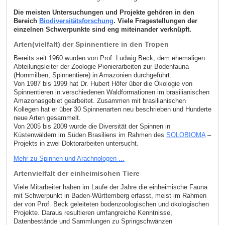
Die meisten Untersuchungen und Projekte gehören in den
Bereich
Biodiversitätsforschung
. Viele Fragestellungen der
einzelnen Schwerpunkte sind eng miteinander verknüpft.
Arten(vielfalt) der Spinnentiere in den Tropen
Bereits seit 1960 wurden von Prof. Ludwig Beck, dem ehemaligen
Abteilungsleiter der Zoologie Pionierarbeiten zur Bodenfauna
(Hornmilben, Spinnentiere) in Amazonien durchgeführt.
Von 1987 bis 1999 hat Dr. Hubert Höfer über die Ökologie von
Spinnentieren in verschiedenen Waldformationen im brasilianischen
Amazonasgebiet gearbeitet. Zusammen mit brasilianischen
Kollegen hat er über 30 Spinnenarten neu beschrieben und Hunderte
neue Arten gesammelt.
Von 2005 bis 2009 wurde die Diversität der Spinnen in
Küstenwäldern im Süden Brasiliens im Rahmen des
SOLOBIOMA
–
Projekts in zwei Doktorarbeiten untersucht.
Mehr zu Spinnen und Arachnologen ...
Artenvielfalt der einheimischen Tiere
Viele Mitarbeiter haben im Laufe der Jahre die einheimische Fauna
mit Schwerpunkt in Baden-Württemberg erfasst, meist im Rahmen
der von Prof. Beck geleiteten bodenzoologischen und ökologischen
Projekte. Daraus resultieren umfangreiche Kenntnisse,
Datenbestände und Sammlungen zu Springschwänzen