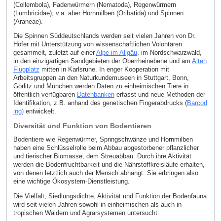
(Collembola), Fadenwürmern (Nematoda), Regenwürmern
(Lumbricidae), v.a. aber Hornmilben (Oribatida) und Spinnen
(Araneae).
Die Spinnen Süddeutschlands werden seit vielen Jahren von Dr.
Höfer mit Unterstützung von wissenschaftlichen Volontären
gesammelt, zuletzt auf einer
Alpe im Allgäu
, im Nordschwarzwald,
in den einzigartigen Sandgebieten der Oberrheinebene und am
Alten
Flugplatz
mitten in Karlsruhe. In enger Kooperation mit
Arbeitsgruppen an den Naturkundemuseen in Stuttgart, Bonn,
Görlitz und München werden Daten zu einheimischen Tiere in
öffentlich verfügbaren
Datenbanken
erfasst und neue Methoden der
Identifikation, z.B. anhand des genetischen Fingerabdrucks (
Barcod
ing)
entwickelt.
Diversität und Funktion von Bodentieren
Bodentiere wie Regenwürmer, Springschwänze und Hornmilben
haben eine Schlüsselrolle beim Abbau abgestorbener pflanzlicher
und tierischer Biomasse, dem Streuabbau. Durch ihre Aktivität
werden die Bodenfruchtbarkeit und die Nährstoffkreisläufe erhalten,
von denen letztlich auch der Mensch abhängt. Sie erbringen also
eine wichtige Ökosystem-Dienstleistung.
Die Vielfalt, Siedlungsdichte, Aktivität und Funktion der Bodenfauna
wird seit vielen Jahren sowohl in einheimischen als auch in
tropischen Wäldern und Agrarsystemen untersucht.