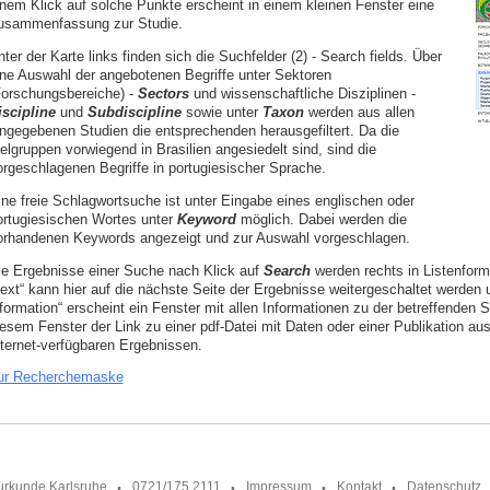
inem Klick auf solche Punkte erscheint in einem kleinen Fenster eine
usammenfassung zur Studie.
ter der Karte links finden sich die Suchfelder (2) - Search fields. Über
ine Auswahl der angebotenen Begriffe unter Sektoren
Forschungsbereiche) -
Sectors
und wissenschaftliche Disziplinen -
iscipline
und
Subdiscipline
sowie unter
Taxon
werden aus allen
ingegebenen Studien die entsprechenden herausgefiltert. Da die
elgruppen vorwiegend in Brasilien angesiedelt sind, sind die
orgeschlagenen Begriffe in portugiesischer Sprache.
ine freie Schlagwortsuche ist unter Eingabe eines englischen oder
ortugiesischen Wortes unter
Keyword
möglich. Dabei werden die
orhandenen Keywords angezeigt und zur Auswahl vorgeschlagen.
ie Ergebnisse einer Suche nach Klick auf
Search
werden rechts in Listenform 
next“ kann hier auf die nächste Seite der Ergebnisse weitergeschaltet werden 
nformation“ erscheint ein Fenster mit allen Informationen zu der betreffenden 
iesem Fenster der Link zu einer pdf-Datei mit Daten oder einer Publikation au
nternet-verfügbaren Ergebnissen.
ur Recherchemaske
urkunde Karlsruhe
0721/175 2111
Impressum
Kontakt
Datenschutz