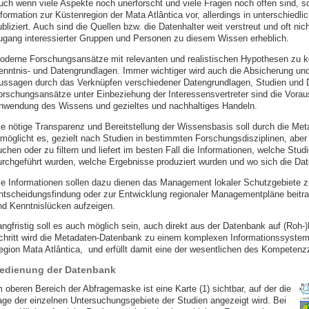
uch wenn viele Aspekte noch unerforscht und viele Fragen noch offen sind, so 
nformation zur Küstenregion der Mata Atlântica vor, allerdings in unterschiedl
bliziert. Auch sind die Quellen bzw. die Datenhalter weit verstreut und oft ni
ugang interessierter Gruppen und Personen zu diesem Wissen erheblich.
oderne Forschungsansätze mit relevanten und realistischen Hypothesen zu 
enntnis- und Datengrundlagen. Immer wichtiger wird auch die Absicherung un
ussagen durch das Verknüpfen verschiedener Datengrundlagen, Studien und Di
orschungsansätze unter Einbeziehung der Interessensvertreter sind die Vorau
nwendung des Wissens und gezieltes und nachhaltiges Handeln.
ie nötige Transparenz und Bereitstellung der Wissensbasis soll durch die Met
rmöglicht es, gezielt nach Studien in bestimmten Forschungsdisziplinen, abe
uchen oder zu filtern und liefert im besten Fall die Informationen, welche Stu
urchgeführt wurden, welche Ergebnisse produziert wurden und wo sich die Dat
ie Informationen sollen dazu dienen das Management lokaler Schutzgebiete zu
ntscheidungsfindung oder zur Entwicklung regionaler Managementpläne beitra
nd Kenntnislücken aufzeigen.
angfristig soll es auch möglich sein, auch direkt aus der Datenbank auf (Roh-
chritt wird die Metadaten-Datenbank zu einem komplexen Informationssyste
egion Mata Atlântica, und erfüllt damit eine der wesentlichen des Kompetenz
edienung der Datenbank
m oberen Bereich der Abfragemaske ist eine Karte (1) sichtbar, auf der die
age der einzelnen Untersuchungsgebiete der Studien angezeigt wird. Bei