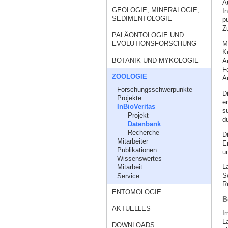
A
GEOLOGIE, MINERALOGIE,
I
SEDIMENTOLOGIE
pu
Z
PALÄONTOLOGIE UND
M
EVOLUTIONSFORSCHUNG
K
BOTANIK UND MYKOLOGIE
A
F
ZOOLOGIE
A
Forschungsschwerpunkte
D
Projekte
e
InBioVeritas
s
Projekt
d
Datenbank
Recherche
D
Mitarbeiter
E
Publikationen
u
Wissenswertes
L
Mitarbeit
S
Service
R
ENTOMOLOGIE
B
AKTUELLES
I
L
DOWNLOADS