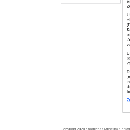
e
Z
Un
e
(
D
e
Zi
v
E
p
v
D
„
i
d
I
Z
Copyright 2020 Staatliches Museum für Nat