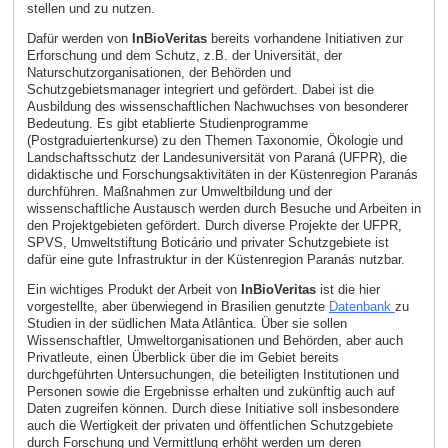
stellen und zu nutzen.
Dafür werden von
InBioVeritas
bereits vorhandene Initiativen zur
Erforschung und dem Schutz, z.B. der Universität, der
Naturschutzorganisationen, der Behörden und
Schutzgebietsmanager integriert und gefördert. Dabei ist die
Ausbildung des wissenschaftlichen Nachwuchses von besonderer
Bedeutung. Es gibt etablierte Studienprogramme
(Postgraduiertenkurse) zu den Themen Taxonomie, Ökologie und
Landschaftsschutz der Landesuniversität von Paraná (UFPR), die
didaktische und Forschungsaktivitäten in der Küstenregion Paranás
durchführen. Maßnahmen zur Umweltbildung und der
wissenschaftliche Austausch werden durch Besuche und Arbeiten in
den Projektgebieten gefördert. Durch diverse Projekte der UFPR,
SPVS, Umweltstiftung Boticário und privater Schutzgebiete ist
dafür eine gute Infrastruktur in der Küstenregion Paranás nutzbar.
Ein wichtiges Produkt der Arbeit von
InBioVeritas
ist die hier
vorgestellte, aber überwiegend in Brasilien genutzte
Datenbank
zu
Studien in der südlichen Mata Atlântica. Über sie sollen
Wissenschaftler, Umweltorganisationen und Behörden, aber auch
Privatleute, einen Überblick über die im Gebiet bereits
durchgeführten Untersuchungen, die beteiligten Institutionen und
Personen sowie die Ergebnisse erhalten und zukünftig auch auf
Daten zugreifen können. Durch diese Initiative soll insbesondere
auch die Wertigkeit der privaten und öffentlichen Schutzgebiete
durch Forschung und Vermittlung erhöht werden um deren