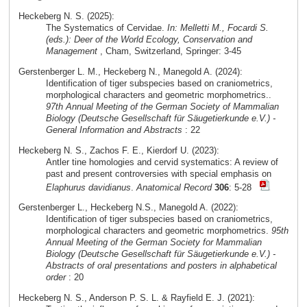
Heckeberg N. S. (2025):
The Systematics of Cervidae.
In: Melletti M., Focardi S.
(eds.): Deer of the World Ecology, Conservation and
Management
, Cham, Switzerland, Springer: 3-45
Gerstenberger L. M., Heckeberg N., Manegold A. (2024):
Identification of tiger subspecies based on craniometrics,
morphological characters and geometric morphometrics..
97th Annual Meeting of the German Society of Mammalian
Biology (Deutsche Gesellschaft für Säugetierkunde e.V.) -
General Information and Abstracts
: 22
Heckeberg N. S., Zachos F. E., Kierdorf U. (2023):
Antler tine homologies and cervid systematics: A review of
past and present controversies with special emphasis on
Elaphurus davidianus
.
Anatomical Record
306
: 5-28
Gerstenberger L., Heckeberg N.S., Manegold A. (2022):
Identification of tiger subspecies based on craniometrics,
morphological characters and geometric morphometrics.
95th
Annual Meeting of the German Society for Mammalian
Biology (Deutsche Gesellschaft für Säugetierkunde e.V.) -
Abstracts of oral presentations and posters in alphabetical
order
: 20
Heckeberg N. S., Anderson P. S. L. & Rayfield E. J. (2021):