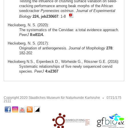
Testing the influence of crushing surface variation on seed-
cracking performance among beak morphs of the African
seedcracker
Pyrenestes ostrinus
.
Journal of Experimental
Biology
224, jeb230607
: 1-8
Heckeberg, N. S. (2020):
The systematics of the Cervidae: a total evidence approach.
PeerJ
8:e8114.
Heckeberg, N. S. (2017):
Origination of antlerogenesis.
Journal of Morphology
278
:
182-202
Heckeberg N.S., Erpenbeck D., Wörheide G., Rössner G.E. (2016):
Systematic relationships of five newly sequenced cervid
species.
PeerJ
4:e2307
Copyright 2020 Staatliches Museum für Naturkunde Karlsruhe
0721/175
2111