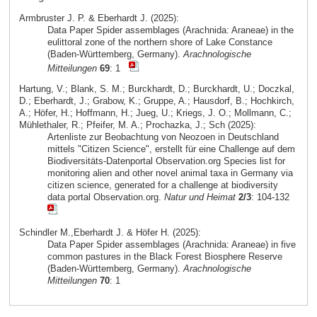
Armbruster J. P. & Eberhardt J. (2025):
Data Paper Spider assemblages (Arachnida: Araneae) in the
eulittoral zone of the northern shore of Lake Constance
(Baden-Württemberg, Germany).
Arachnologische
Mitteilungen
69
: 1
Hartung, V.; Blank, S. M.; Burckhardt, D.; Burckhardt, U.; Doczkal,
D.; Eberhardt, J.; Grabow, K.; Gruppe, A.; Hausdorf, B.; Hochkirch,
A.; Höfer, H.; Hoffmann, H.; Jueg, U.; Kriegs, J. O.; Mollmann, C.;
Mühlethaler, R.; Pfeifer, M. A.; Prochazka, J.; Sch (2025):
Artenliste zur Beobachtung von Neozoen in Deutschland
mittels "Citizen Science", erstellt für eine Challenge auf dem
Biodiversitäts-Datenportal Observation.org Species list for
monitoring alien and other novel animal taxa in Germany via
citizen science, generated for a challenge at biodiversity
data portal Observation.org.
Natur und Heimat
2/3
: 104-132
Schindler M.,Eberhardt J. & Höfer H. (2025):
Data Paper Spider assemblages (Arachnida: Araneae) in five
common pastures in the Black Forest Biosphere Reserve
(Baden-Württemberg, Germany).
Arachnologische
Mitteilungen
70
: 1