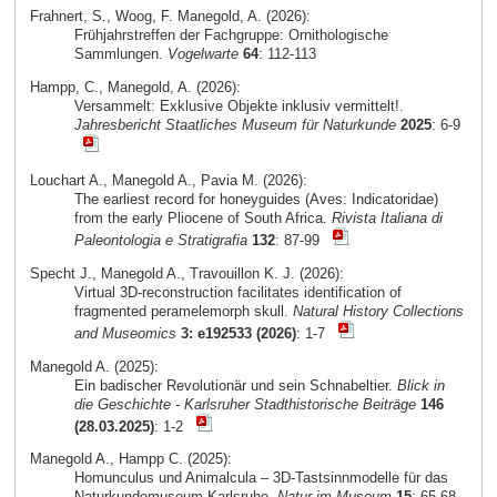
Frahnert, S., Woog, F. Manegold, A. (2026):
Frühjahrstreffen der Fachgruppe: Ornithologische
Sammlungen.
Vogelwarte
64
: 112-113
Hampp, C., Manegold, A. (2026):
Versammelt: Exklusive Objekte inklusiv vermittelt!.
Jahresbericht Staatliches Museum für Naturkunde
2025
: 6-9
Louchart A., Manegold A., Pavia M. (2026):
The earliest record for honeyguides (Aves: Indicatoridae)
from the early Pliocene of South Africa.
Rivista Italiana di
Paleontologia e Stratigrafia
132
: 87-99
Specht J., Manegold A., Travouillon K. J. (2026):
Virtual 3D-reconstruction facilitates identification of
fragmented peramelemorph skull.
Natural History Collections
and Museomics
3: e192533 (2026)
: 1-7
Manegold A. (2025):
Ein badischer Revolutionär und sein Schnabeltier.
Blick in
die Geschichte - Karlsruher Stadthistorische Beiträge
146
(28.03.2025)
: 1-2
Manegold A., Hampp C. (2025):
Homunculus und Animalcula – 3D-Tastsinnmodelle für das
Naturkundemuseum Karlsruhe.
Natur im Museum
15
: 65-68