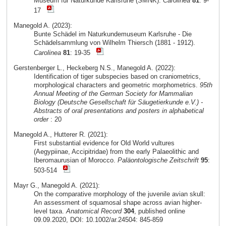
Museum für Naturkunde Karlsruhe (SMNK).
Carolinea
81
: 9-
17
Manegold A. (2023):
Bunte Schädel im Naturkundemuseum Karlsruhe - Die
Schädelsammlung von Wilhelm Thiersch (1881 - 1912).
Carolinea
81
: 19-35
Gerstenberger L., Heckeberg N.S., Manegold A. (2022):
Identification of tiger subspecies based on craniometrics,
morphological characters and geometric morphometrics.
95th
Annual Meeting of the German Society for Mammalian
Biology (Deutsche Gesellschaft für Säugetierkunde e.V.) -
Abstracts of oral presentations and posters in alphabetical
order
: 20
Manegold A., Hutterer R. (2021):
First substantial evidence for Old World vultures
(Aegypiinae, Accipitridae) from the early Palaeolithic and
Iberomaurusian of Morocco.
Paläontologische Zeitschrift
95
:
503-514
Mayr G., Manegold A. (2021):
On the comparative morphology of the juvenile avian skull:
An assessment of squamosal shape across avian higher-
level taxa.
Anatomical Record
304
, published online
09.09.2020, DOI: 10.1002/ar.24504: 845-859