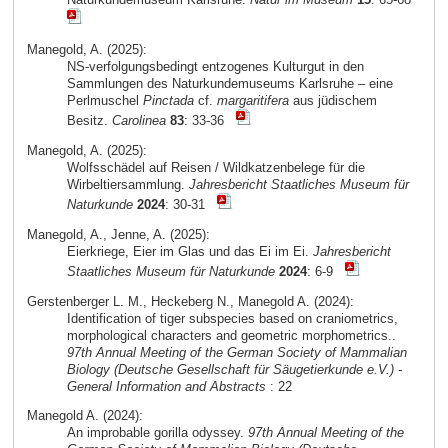
Manegold, A. (2025):
NS-verfolgungsbedingt entzogenes Kulturgut in den
Sammlungen des Naturkundemuseums Karlsruhe – eine
Perlmuschel
Pinctada
cf.
margaritifera
aus jüdischem
Besitz.
Carolinea
83
: 33-36
Manegold, A. (2025):
Wolfsschädel auf Reisen / Wildkatzenbelege für die
Wirbeltiersammlung.
Jahresbericht Staatliches Museum für
Naturkunde
2024
: 30-31
Manegold, A., Jenne, A. (2025):
Eierkriege, Eier im Glas und das Ei im Ei.
Jahresbericht
Staatliches Museum für Naturkunde
2024
: 6-9
Gerstenberger L. M., Heckeberg N., Manegold A. (2024):
Identification of tiger subspecies based on craniometrics,
morphological characters and geometric morphometrics..
97th Annual Meeting of the German Society of Mammalian
Biology (Deutsche Gesellschaft für Säugetierkunde e.V.) -
General Information and Abstracts
: 22
Manegold A. (2024):
An improbable gorilla odyssey.
97th Annual Meeting of the