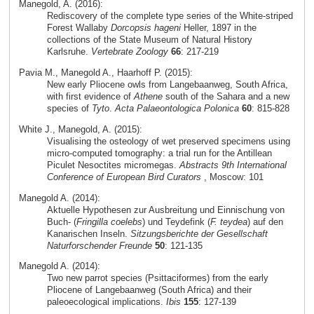
Manegold, A. (2016):
Rediscovery of the complete type series of the White-striped
Forest Wallaby
Dorcopsis hageni
Heller, 1897 in the
collections of the State Museum of Natural History
Karlsruhe.
Vertebrate Zoology
66
: 217-219
Pavia M., Manegold A., Haarhoff P. (2015):
New early Pliocene owls from Langebaanweg, South Africa,
with first evidence of
Athene
south of the Sahara and a new
species of
Tyto
.
Acta Palaeontologica Polonica
60
: 815-828
White J., Manegold, A. (2015):
Visualising the osteology of wet preserved specimens using
micro-computed tomography: a trial run for the Antillean
Piculet Nesoctites micromegas.
Abstracts 9th International
Conference of European Bird Curators
, Moscow: 101
Manegold A. (2014):
Aktuelle Hypothesen zur Ausbreitung und Einnischung von
Buch- (
Fringilla coelebs
) und Teydefink (
F. teydea
) auf den
Kanarischen Inseln.
Sitzungsberichte der Gesellschaft
Naturforschender Freunde
50
: 121-135
Manegold A. (2014):
Two new parrot species (Psittaciformes) from the early
Pliocene of Langebaanweg (South Africa) and their
paleoecological implications.
Ibis
155
: 127-139