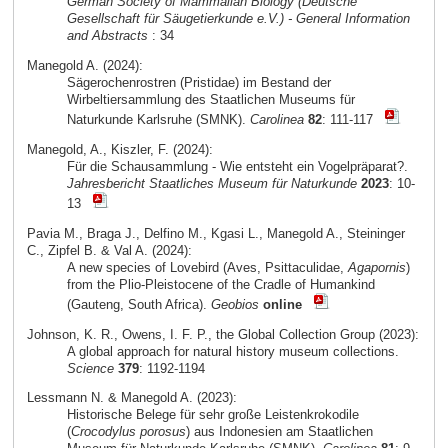
German Society of Mammalian Biology (Deutsche
Gesellschaft für Säugetierkunde e.V.) - General Information
and Abstracts
: 34
Manegold A. (2024):
Sägerochenrostren (Pristidae) im Bestand der
Wirbeltiersammlung des Staatlichen Museums für
Naturkunde Karlsruhe (SMNK).
Carolinea
82
: 111-117
Manegold, A., Kiszler, F. (2024):
Für die Schausammlung - Wie entsteht ein Vogelpräparat?.
Jahresbericht Staatliches Museum für Naturkunde
2023
: 10-
13
Pavia M., Braga J., Delfino M., Kgasi L., Manegold A., Steininger
C., Zipfel B. & Val A. (2024):
A new species of Lovebird (Aves, Psittaculidae,
Agapornis
)
from the Plio-Pleistocene of the Cradle of Humankind
(Gauteng, South Africa).
Geobios
online
Johnson, K. R., Owens, I. F. P., the Global Collection Group (2023):
A global approach for natural history museum collections.
Science
379
: 1192-1194
Lessmann N. & Manegold A. (2023):
Historische Belege für sehr große Leistenkrokodile
(
Crocodylus porosus
) aus Indonesien am Staatlichen