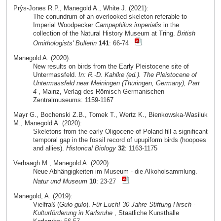
Prŷs-Jones R.P., Manegold A., White J. (2021):
The conundrum of an overlooked skeleton referable to
Imperial Woodpecker
Campephilus imperialis
in the
collection of the Natural History Museum at Tring.
British
Ornithologists' Bulletin
141
: 66-74
Manegold A. (2020):
New results on birds from the Early Pleistocene site of
Untermassfeld.
In: R.-D. Kahlke (ed.). The Pleistocene of
Untermassfeld near Meiningen (Thüringen, Germany), Part
4
, Mainz, Verlag des Römisch-Germanischen
Zentralmuseums: 1159-1167
Mayr G., Bochenski Z.B., Tomek T., Wertz K., Bienkowska-Wasiluk
M., Manegold A. (2020):
Skeletons from the early Oligocene of Poland fill a significant
temporal gap in the fossil record of upupiform birds (hoopoes
and allies).
Historical Biology
32
: 1163-1175
Verhaagh M., Manegold A. (2020):
Neue Abhängigkeiten im Museum - die Alkoholsammlung.
Natur und Museum
10
: 23-27
Manegold, A. (2019):
Vielfraß (
Gulo gulo
).
Für Euch! 30 Jahre Stiftung Hirsch -
Kulturförderung in Karlsruhe
, Staatliche Kunsthalle