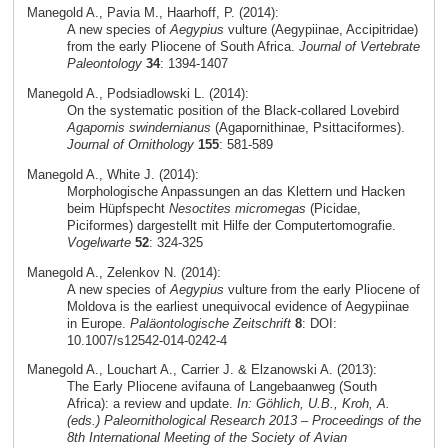
Manegold A., Pavia M., Haarhoff, P. (2014):
A new species of
Aegypius
vulture (Aegypiinae, Accipitridae)
from the early Pliocene of South Africa.
Journal of Vertebrate
Paleontology
34
: 1394-1407
Manegold A., Podsiadlowski L. (2014):
On the systematic position of the Black-collared Lovebird
Agapornis swindernianus
(Agapornithinae, Psittaciformes).
Journal of Ornithology
155
: 581-589
Manegold A., White J. (2014):
Morphologische Anpassungen an das Klettern und Hacken
beim Hüpfspecht
Nesoctites micromegas
(Picidae,
Piciformes) dargestellt mit Hilfe der Computertomografie.
Vogelwarte
52
: 324-325
Manegold A., Zelenkov N. (2014):
A new species of
Aegypius
vulture from the early Pliocene of
Moldova is the earliest unequivocal evidence of Aegypiinae
in Europe.
Paläontologische Zeitschrift
8
: DOI:
10.1007/s12542-014-0242-4
Manegold A., Louchart A., Carrier J. & Elzanowski A. (2013):
The Early Pliocene avifauna of Langebaanweg (South
Africa): a review and update.
In: Göhlich, U.B., Kroh, A.
(eds.) Paleornithological Research 2013 – Proceedings of the
8th International Meeting of the Society of Avian