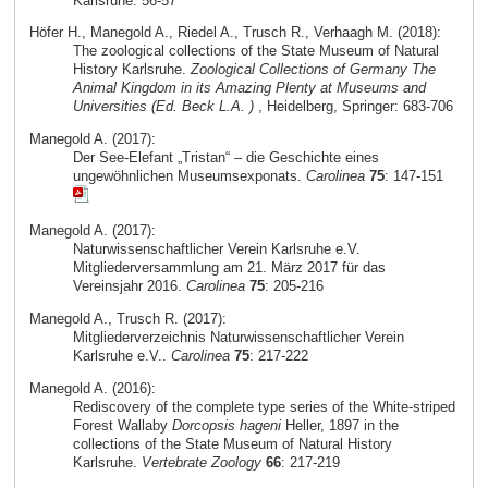
Karlsruhe: 56-57
Höfer H., Manegold A., Riedel A., Trusch R., Verhaagh M. (2018):
The zoological collections of the State Museum of Natural
History Karlsruhe.
Zoological Collections of Germany The
Animal Kingdom in its Amazing Plenty at Museums and
Universities (Ed. Beck L.A. )
, Heidelberg, Springer: 683-706
Manegold A. (2017):
Der See-Elefant „Tristan“ – die Geschichte eines
ungewöhnlichen Museumsexponats.
Carolinea
75
: 147-151
Manegold A. (2017):
Naturwissenschaftlicher Verein Karlsruhe e.V.
Mitgliederversammlung am 21. März 2017 für das
Vereinsjahr 2016.
Carolinea
75
: 205-216
Manegold A., Trusch R. (2017):
Mitgliederverzeichnis Naturwissenschaftlicher Verein
Karlsruhe e.V..
Carolinea
75
: 217-222
Manegold A. (2016):
Rediscovery of the complete type series of the White-striped
Forest Wallaby
Dorcopsis hageni
Heller, 1897 in the
collections of the State Museum of Natural History
Karlsruhe.
Vertebrate Zoology
66
: 217-219