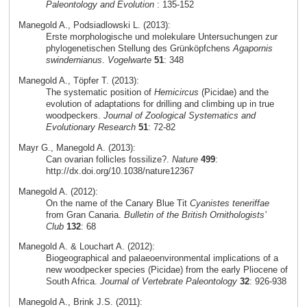
Paleontology and Evolution
: 135-152
Manegold A., Podsiadlowski L. (2013):
Erste morphologische und molekulare Untersuchungen zur
phylogenetischen Stellung des Grünköpfchens
Agapornis
swindernianus
.
Vogelwarte
51
: 348
Manegold A., Töpfer T. (2013):
The systematic position of
Hemicircus
(Picidae) and the
evolution of adaptations for drilling and climbing up in true
woodpeckers.
Journal of Zoological Systematics and
Evolutionary Research
51
: 72-82
Mayr G., Manegold A. (2013):
Can ovarian follicles fossilize?.
Nature
499
:
http://dx.doi.org/10.1038/nature12367
Manegold A. (2012):
On the name of the Canary Blue Tit
Cyanistes teneriffae
from Gran Canaria.
Bulletin of the British Ornithologists’
Club
132
: 68
Manegold A. & Louchart A. (2012):
Biogeographical and palaeoenvironmental implications of a
new woodpecker species (Picidae) from the early Pliocene of
South Africa.
Journal of Vertebrate Paleontology
32
: 926-938
Manegold A., Brink J.S. (2011):