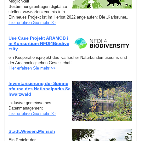
Möglichkeit
Bestimmungsanfragen digital zu
stellen: www.artenkenntnis.info
Ein neues Projekt ist im Herbst 2022 angelaufen: Die „Karlsruher...
Hier erfahren Sie mehr >>
Use Case Projekt ARAMOB i
m Konsortium NFDI4Biodive
rsity
ein Kooperationsprojekt des Karlsruher Naturkundemuseums und
der Arachnologischen Gesellschaft
Hier erfahren Sie mehr >>
Inventarisierung der Spinne
nfauna des Nationalparks Sc
hwarzwald
inklusive gemeinsames
Datenmanagement
Hier erfahren Sie mehr >>
Stadt.Wiesen.Mensch
Ein Projekt der