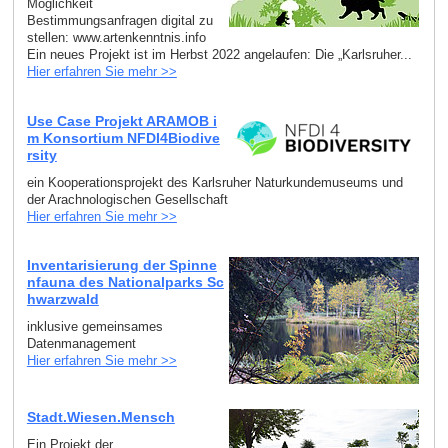
Möglichkeit
Bestimmungsanfragen digital zu
stellen: www.artenkenntnis.info
Ein neues Projekt ist im Herbst 2022 angelaufen: Die „Karlsruher...
Hier erfahren Sie mehr >>
Use Case Projekt ARAMOB i
m Konsortium NFDI4Biodive
rsity
ein Kooperationsprojekt des Karlsruher Naturkundemuseums und
der Arachnologischen Gesellschaft
Hier erfahren Sie mehr >>
Inventarisierung der Spinne
nfauna des Nationalparks Sc
hwarzwald
inklusive gemeinsames
Datenmanagement
Hier erfahren Sie mehr >>
Stadt.Wiesen.Mensch
Ein Projekt der