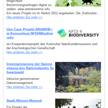
Möglichkeit
Bestimmungsanfragen digital zu
stellen: www.artenkenntnis.info
Ein neues Projekt ist im Herbst 2022 angelaufen: Die „Karlsruher...
Hier erfahren Sie mehr >>
Use Case Projekt ARAMOB i
m Konsortium NFDI4Biodive
rsity
ein Kooperationsprojekt des Karlsruher Naturkundemuseums und
der Arachnologischen Gesellschaft
Hier erfahren Sie mehr >>
Inventarisierung der Spinne
nfauna des Nationalparks Sc
hwarzwald
inklusive gemeinsames
Datenmanagement
Hier erfahren Sie mehr >>
Stadt.Wiesen.Mensch
Ein Projekt der