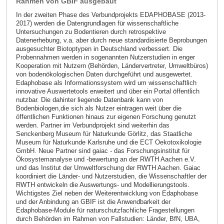
Rahmen von GBIF ausgebaut
In der zweiten Phase des Verbundprojekts EDAPHOBASE (2013-
2017) werden die Datengrundlagen für wissenschaftliche
Untersuchungen zu Bodentieren durch retrospektive
Datenerhebung, v.a. aber durch neue standardisierte Beprobungen
ausgesuchter Biotoptypen in Deutschland verbessert. Die
Probennahmen werden in sogenannten Nutzerstudien in enger
Kooperation mit Nutzern (Behörden, Ländervertreter, Umweltbüros)
von bodenökologischen Daten durchgeführt und ausgewertet.
Edaphobase als Informationssystem wird um wissenschaftlich
innovative Auswertetools erweitert und über ein Portal öffentlich
nutzbar. Die dahinter liegende Datenbank kann von
Bodenbiologen,die sich als Nutzer eintragen weit über die
öffentlichen Funktionen hinaus zur eigenen Forschung genutzt
werden. Partner im Verbundprojekt sind weiterhin das
Senckenberg Museum für Naturkunde Görlitz, das Staatliche
Museum für Naturkunde Karlsruhe und die ECT Oekotoxikologie
GmbH. Neue Partner sind gaiac - das Forschungsinstitut für
Ökosystemanalyse und -bewertung an der RWTH Aachen e.V.
und das Institut der Umweltforschung der RWTH Aachen. Gaiac
koordiniert die Länder- und Nutzerstudien, die Wissenschaftler der
RWTH entwickeln die Auswertungs- und Modellierungstools.
Wichtigstes Ziel neben der Weiterentwicklung von Edaphobase
und der Anbindung an GBIF ist die Anwendbarkeit der
Edaphobase-Module für naturschutzfachliche Fragestellungen
durch Behörden im Rahmen von Fallstudien: Länder, BfN, UBA,