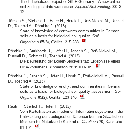
The Edaphobase project of GBIF-Germany—A new online
soil-zoological data warehouse.
Applied Soil Ecology
83
: 3-
12
Jänsch S., Steffens L., Höfer H., Horak F., Roß-Nickoll M., Russell
D., Toschki A., Römbke J. (2013):
State of knowledge of earthworm communities in German
soils as a basis for biological soil quality.
Soil
Organisms
85(3)
, Görlitz: 215-233
Römbke J., Burkhardt U., Höfer H., Jänsch S., Roß-Nickoll M.,
Russell D., Schmitt H., Toschki A. (2013):
Die Beurteilung der Boden-Biodiversität: Ergebnisse eines
UBA-Vorhabens.
Bodenschutz
3
: 100-105
Römbke J., Jänsch S., Höfer H., Horak F., Roß-Nickoll M., Russell
D., Toschki A. (2013):
State of knowledge of enchytraeid communities in German
soils as a basis for biological soil quality assessment.
Soil
Organims
85(2)
, Görlitz: 123-146
Raub F., Stierhof T., Höfer H. (2012):
Vom Karteikasten zu modernen Informationssystemen - die
Entwicklung der zoologischen Datenbanken am Staatlichen
Museum für Naturkunde Karlsruhe.
Carolinea
70
, Karlsruhe:
91-101