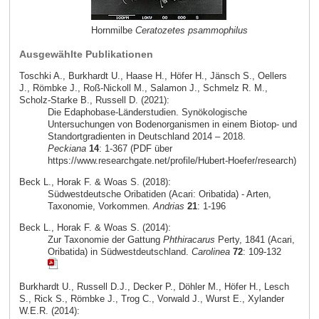
Hornmilbe
Ceratozetes psammophilus
Ausgewählte Publikationen
Toschki A., Burkhardt U., Haase H., Höfer H., Jänsch S., Oellers
J., Römbke J., Roß-Nickoll M., Salamon J., Schmelz R. M.,
Scholz-Starke B., Russell D. (2021):
Die Edaphobase-Länderstudien. Synökologische
Untersuchungen von Bodenorganismen in einem Biotop- und
Standortgradienten in Deutschland 2014 – 2018.
Peckiana
14
: 1-367 (PDF über
https://www.researchgate.net/profile/Hubert-Hoefer/research)
Beck L., Horak F. & Woas S. (2018):
Südwestdeutsche Oribatiden (Acari: Oribatida) - Arten,
Taxonomie, Vorkommen.
Andrias
21
: 1-196
Beck L., Horak F. & Woas S. (2014):
Zur Taxonomie der Gattung
Phthiracarus
Perty, 1841 (Acari,
Oribatida) in Südwestdeutschland.
Carolinea
72
: 109-132
Burkhardt U., Russell D.J., Decker P., Döhler M., Höfer H., Lesch
S., Rick S., Römbke J., Trog C., Vorwald J., Wurst E., Xylander
W.E.R. (2014):