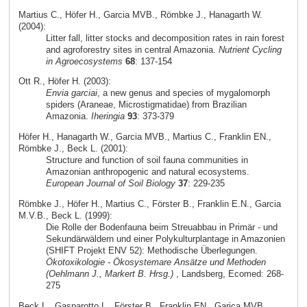
Martius C., Höfer H., Garcia MVB., Römbke J., Hanagarth W.
(2004):
Litter fall, litter stocks and decomposition rates in rain forest
and agroforestry sites in central Amazonia.
Nutrient Cycling
in Agroecosystems
68
: 137-154
Ott R., Höfer H. (2003):
Envia garciai
, a new genus and species of mygalomorph
spiders (Araneae, Microstigmatidae) from Brazilian
Amazonia.
Iheringia
93
: 373-379
Höfer H., Hanagarth W., Garcia MVB., Martius C., Franklin EN.,
Römbke J., Beck L. (2001):
Structure and function of soil fauna communities in
Amazonian anthropogenic and natural ecosystems.
European Journal of Soil Biology
37
: 229-235
Römbke J., Höfer H., Martius C., Förster B., Franklin E.N., Garcia
M.V.B., Beck L. (1999):
Die Rolle der Bodenfauna beim Streuabbau in Primär - und
Sekundärwäldern und einer Polykulturplantage in Amazonien
(SHIFT Projekt ENV 52): Methodische Überlegungen.
Ökotoxikologie - Ökosystemare Ansätze und Methoden
(Oehlmann J., Markert B. Hrsg.)
, Landsberg, Ecomed: 268-
275
Beck L., Gasparotto L., Förster B., Franklin EN., Garica MVB.,