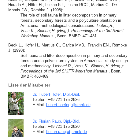
Harada A., Höfer H., Luizao FJ., Luizao RCC., Martius C., De
Morais JW., Römbke J. (1998):
The role of soil fauna in litter decomposition in primary
forests, secondary forests and a polyculture plantation in
Amazonia: methodological considerations.
Liebrei,R.,
Voss,K., Bianchi,H. (Hrsg.): Proceedings of the 3rd SHIFT-
Workshop Manaus
, Bonn, BMBF: 471-481
Beck L., Höfer H., Martius C., Garica MVB., Franklin EN., Römbke
J. (1998):
Soil fauna and litter decomposition in primary and secondary
forests and a polyculture system in Amazonia - study design
and methodology.
Lieberei,R., Voss,K., Bianchi,H. (Hrsg.):
Proceedings of the 3rd SHIFT-Workshop Manaus
, Bonn,
BMBF: 463-469
Liste der Mitarbeiter
Dr. Hubert Höfer, Dipl.-Biol.
Telefon: +49 721 175 2826
E-Mail:
hubert.hoefer[at]smnk
.
de
Dr. Florian Raub, Dipl.-Biol.
Telefon: +49 721 175 2820
E-Mail:
florian.raub[at]smnk
.
de