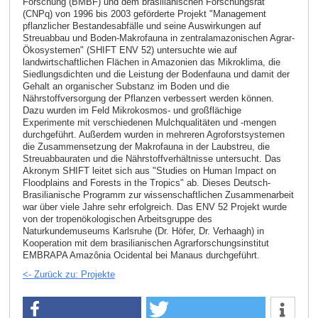
Forschung (BMBF) und dem brasilianischen Forschungsrat
(CNPq) von 1996 bis 2003 geförderte Projekt "Management
pflanzlicher Bestandesabfälle und seine Auswirkungen auf
Streuabbau und Boden-Makrofauna in zentralamazonischen Agrar-
Ökosystemen" (SHIFT ENV 52) untersuchte wie auf
landwirtschaftlichen Flächen in Amazonien das Mikroklima, die
Siedlungsdichten und die Leistung der Bodenfauna und damit der
Gehalt an organischer Substanz im Boden und die
Nährstoffversorgung der Pflanzen verbessert werden können.
Dazu wurden im Feld Mikrokosmos- und großflächige
Experimente mit verschiedenen Mulchqualitäten und -mengen
durchgeführt. Außerdem wurden in mehreren Agroforstsystemen
die Zusammensetzung der Makrofauna in der Laubstreu, die
Streuabbauraten und die Nährstoffverhältnisse untersucht. Das
Akronym SHIFT leitet sich aus "Studies on Human Impact on
Floodplains and Forests in the Tropics" ab. Dieses Deutsch-
Brasilianische Programm zur wissenschaftlichen Zusammenarbeit
war über viele Jahre sehr erfolgreich. Das ENV 52 Projekt wurde
von der tropenökologischen Arbeitsgruppe des
Naturkundemuseums Karlsruhe (Dr. Höfer, Dr. Verhaagh) in
Kooperation mit dem brasilianischen Agrarforschungsinstitut
EMBRAPA Amazônia Ocidental bei Manaus durchgeführt.
<- Zurück zu: Projekte