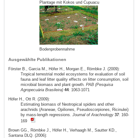
Plantage mit Kokos und Cupuacu
Bodenprobennahme
Ausgewählte Publikationen
Förster B., Garcia M., Höfer H., Morgan E., Römbke J. (2009):
Tropical terrestrial model ecosystems for evaluation of soil
fauna and leaf litter quality effects on litter consumption, soil
microbial biomass and plant growth.
PAB (Pesquisa
Agropecuária Brasileira)
44
: 1063-1071
Höfer H., Ott R. (2009):
Estimating biomass of Neotropical spiders and other
arachnids (Araneae, Opiliones, Pseudoscorpiones, Ricinulei)
by mass-length regressions.
Journal of Arachnology
37
: 160-
169
Brown GG., Römbke J., Höfer H., Verhaagh M., Sautter KD.,
Santana DLQ. (2006):