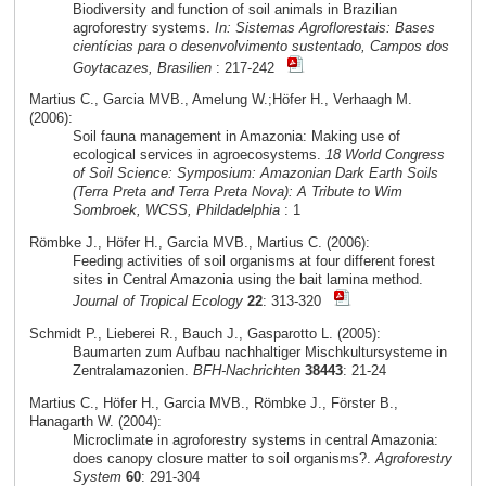
Biodiversity and function of soil animals in Brazilian
agroforestry systems.
In: Sistemas Agroflorestais: Bases
cientícias para o desenvolvimento sustentado, Campos dos
Goytacazes, Brasilien
: 217-242
Martius C., Garcia MVB., Amelung W.;Höfer H., Verhaagh M.
(2006):
Soil fauna management in Amazonia: Making use of
ecological services in agroecosystems.
18 World Congress
of Soil Science: Symposium: Amazonian Dark Earth Soils
(Terra Preta and Terra Preta Nova): A Tribute to Wim
Sombroek, WCSS, Phildadelphia
: 1
Römbke J., Höfer H., Garcia MVB., Martius C. (2006):
Feeding activities of soil organisms at four different forest
sites in Central Amazonia using the bait lamina method.
Journal of Tropical Ecology
22
: 313-320
Schmidt P., Lieberei R., Bauch J., Gasparotto L. (2005):
Baumarten zum Aufbau nachhaltiger Mischkultursysteme in
Zentralamazonien.
BFH-Nachrichten
38443
: 21-24
Martius C., Höfer H., Garcia MVB., Römbke J., Förster B.,
Hanagarth W. (2004):
Microclimate in agroforestry systems in central Amazonia:
does canopy closure matter to soil organisms?.
Agroforestry
System
60
: 291-304