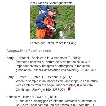
Am Grat des Spätengundkopfs
Leeren der Fallen im steilen Hang
Ausgewählte Publikationen
Harry I., Höfer H., Schielzeth H. & Assmann T. (2019):
Protected habitats of Natura 2000 do not coincide with
important diversity hotspots of arthropods in mountain
grasslands.
Insect Conservation and Diversity
12
: 329-338
Harry I., Drees C., Höfer H., Assmann T. (2011):
When to sample in an inaccessible landscape: a case study
with carabids from the Allgäu (northern Alps) (Coleoptera,
Carabidae).
ZooKeys
100
: 1255-271
Schade M., Höfer H., Wolf R. (2011):
Funde der Kleinäugigen Wühlmaus (
Microtus subterraneus
De Sélys-Longchamps) und der Erdmaus (
M. agrestis
L.)