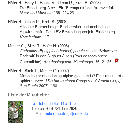
Höfer H., Harry I., Hanak A., Urban R., Kraft B. (2008):
Die Einödsberg-Alpe - Ein 'Brennpunkt' der Artenvielfalt.
Natur und Museum
138
: 224-231
Höfer H., Urban R., Kraft B. (2008):
Allgäuer Blumenberge. Biodiversität und nachhaltige
Alpwirtschaft - Das LBV-Beweidungsprojekt Einödsberg.
Vogelschutz
: 17
Muster C., Blick T., Höfer H. (2008):
Chthonius
(
Ephippiochthonius
)
poeninus
- ein 'Schweizer
Endemit' in den Allgäuer Alpen (Pseudoscorpiones:
Chthoniidae).
Arachnologische Mitteilungen
36
: 21-25
Höfer H., Blick T., Muster C. (2007):
Managing or abandoning alpine grasslands? First results of a
spider survey.
17th International Congress of Arachnology,
Sao Paulo 2007
: 168
Liste der Mitarbeiter
Dr. Hubert Höfer, Dipl.-Biol.
Telefon: +49 721 175 2826
E-Mail:
hubert.hoefer[at]smnk
.
de