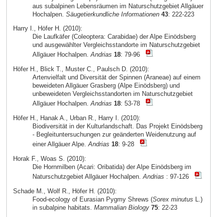
aus subalpinen Lebensräumen im Naturschutzgebiet Allgäuer
Hochalpen.
Säugetierkundliche Informationen
43
: 222-223
Harry I., Höfer H. (2010):
Die Laufkäfer (Coleoptera: Carabidae) der Alpe Einödsberg
und ausgewählter Vergleichsstandorte im Naturschutzgebiet
Allgäuer Hochalpen.
Andrias
18
: 79-96
Höfer H., Blick T., Muster C., Paulsch D. (2010):
Artenvielfalt und Diversität der Spinnen (Araneae) auf einem
beweideten Allgäuer Grasberg (Alpe Einödsberg) und
unbeweideten Vergleichsstandorten im Naturschutzgebiet
Allgäuer Hochalpen.
Andrias
18
: 53-78
Höfer H., Hanak A., Urban R., Harry I. (2010):
Biodiversität in der Kulturlandschaft. Das Projekt Einödsberg
- Begleituntersuchungen zur geänderten Weidenutzung auf
einer Allgäuer Alpe.
Andrias
18
: 9-28
Horak F., Woas S. (2010):
Die Hornmilben (Acari: Oribatida) der Alpe Einödsberg im
Naturschutzgebiet Allgäuer Hochalpen.
Andrias
: 97-126
Schade M., Wolf R., Höfer H. (2010):
Food-ecology of Eurasian Pygmy Shrews (
Sorex minutus
L.)
in subalpine habitats.
Mammalian Biology
75
: 22-23