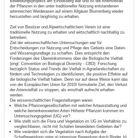
Beweidungsprojekts am Einödsberg war und ist die Artenvielfalt
der Pflanzen in den unter traditioneller Nutzung entstandenen
artenreichen Weiderasen auf einem Allgäuer Blumenberg wieder
herzustellen und langfristig zu erhalten.
Ziel von Besitzer und Alpwirtschaftlichem Verein ist eine
traditionelle Nutzung zu erhalten und wirtschaftlich nachhaltig zu
betreiben.
Ziel der wissenschaftlichen Untersuchungen war für
Entscheidungen zur Nutzung und Pflege des Gebiets eine Daten-
und Wissensgrundlage zu schaffen. Dies entspricht den
Forderungen des Übereinkommens über die Biologische Vielfalt
(engl: Convention on Biological Diversity - CBD): Forschung
bezüglich Status und Trends der Vielfalt in Agrarlandschaften zu
fördern und Technologien zu identifizieren, die positive Effekte auf
die biologische Vielfalt haben. Denn nur auf diese Weise kann das
von der Europäischen Union für 2010! formulierte Ziel, den Verlust
der Artenvielfalt zu stoppen, als ernsthaft aufrecht erhalten
werden.
Die wissenschaftlichen Fragestellungen waren:
Welche Pflanzengesellschaften mit welcher Artausstattung und
welche bemerkenswerten Arten Höherer Pflanzen kommen im
Untersuchungsgebiet (UG) vor?
Wie stellt sich die Flora und Vegetation im UG im Verhältnis zu
vergleichbaren, nicht mit Schafen beweideten Gebieten dar?
Wie verändert sich die Vegetation nach Aufgabe der
Schafbeweidung unter a) intensiver Beweidung durch Rinder, b)