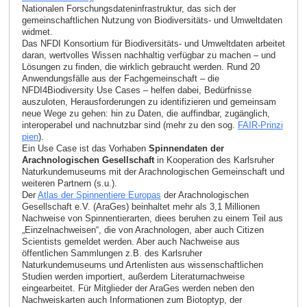
Nationalen Forschungsdateninfrastruktur, das sich der
gemeinschaftlichen Nutzung von Biodiversitäts- und Umweltdaten
widmet.
Das NFDI Konsortium für Biodiversitäts- und Umweltdaten arbeitet
daran, wertvolles Wissen nachhaltig verfügbar zu machen – und
Lösungen zu finden, die wirklich gebraucht werden. Rund 20
Anwendungsfälle aus der Fachgemeinschaft – die
NFDI4Biodiversity Use Cases – helfen dabei, Bedürfnisse
auszuloten, Herausforderungen zu identifizieren und gemeinsam
neue Wege zu gehen: hin zu Daten, die auffindbar, zugänglich,
interoperabel und nachnutzbar sind (mehr zu den sog.
FAIR-Prinzi
pien
).
Ein Use Case ist das Vorhaben
Spinnendaten der
Arachnologischen Gesellschaft
in Kooperation des Karlsruher
Naturkundemuseums mit der Arachnologischen Gemeinschaft und
weiteren Partnern (s.u.).
Der
Atlas der Spinnentiere Europas
der Arachnologischen
Gesellschaft e.V. (AraGes) beinhaltet mehr als 3,1 Millionen
Nachweise von Spinnentierarten, diees beruhen zu einem Teil aus
„Einzel­nachweisen“, die von Arachnologen, aber auch Citizen
Scientists gemeldet werden. Aber auch Nachweise aus
öffentlichen Sammlungen z.B. des Karlsruher
Naturkundemuseums und Artenlisten aus wissenschaftlichen
Studien werden importiert, außerdem Literaturnachweise
eingearbeitet. Für Mitglieder der AraGes werden neben den
Nachweiskarten auch Informationen zum Biotoptyp, der