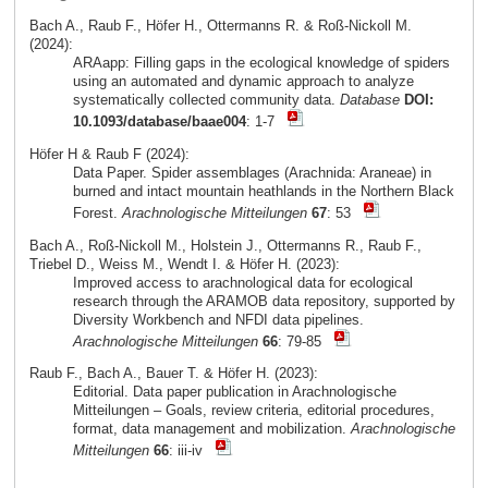
Bach A., Raub F., Höfer H., Ottermanns R. & Roß-Nickoll M.
(2024):
ARAapp: Filling gaps in the ecological knowledge of spiders
using an automated and dynamic approach to analyze
systematically collected community data.
Database
DOI:
10.1093/database/baae004
: 1-7
Höfer H & Raub F (2024):
Data Paper. Spider assemblages (Arachnida: Araneae) in
burned and intact mountain heathlands in the Northern Black
Forest.
Arachnologische Mitteilungen
67
: 53
Bach A., Roß-Nickoll M., Holstein J., Ottermanns R., Raub F.,
Triebel D., Weiss M., Wendt I. & Höfer H. (2023):
Improved access to arachnological data for ecological
research through the ARAMOB data repository, supported by
Diversity Workbench and NFDI data pipelines.
Arachnologische Mitteilungen
66
: 79-85
Raub F., Bach A., Bauer T. & Höfer H. (2023):
Editorial. Data paper publication in Arachnologische
Mitteilungen – Goals, review criteria, editorial procedures,
format, data management and mobilization.
Arachnologische
Mitteilungen
66
: iii-iv