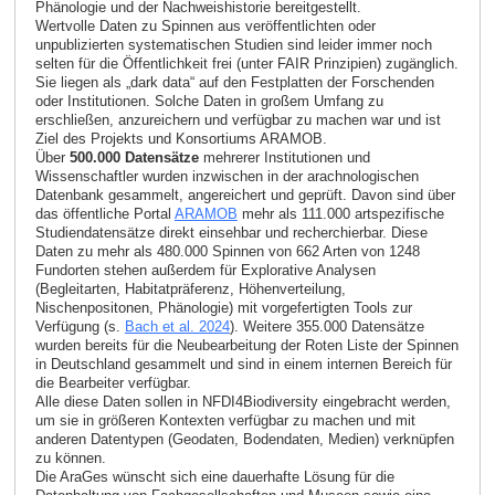
Phänologie und der Nachweishistorie bereitgestellt.
Wertvolle Daten zu Spinnen aus veröffentlichten oder
unpublizierten systematischen Studien sind leider immer noch
selten für die Öffentlichkeit frei (unter FAIR Prinzipien) zugänglich.
Sie liegen als „dark data“ auf den Festplatten der Forschenden
oder Institutionen. Solche Daten in großem Umfang zu
erschließen, anzureichern und verfügbar zu machen war und ist
Ziel des Projekts und Konsortiums ARAMOB.
Über
500.000 Datensätze
mehrerer Institutionen und
Wissenschaftler wurden inzwischen in der arachnologischen
Datenbank gesammelt, angereichert und geprüft. Davon sind über
das öffentliche Portal
ARAMOB
mehr als 111.000 artspezifische
Studiendatensätze direkt einsehbar und recherchierbar. Diese
Daten zu mehr als 480.000 Spinnen von 662 Arten von 1248
Fundorten stehen außerdem für Explorative Analysen
(Begleitarten, Habitatpräferenz, Höhenverteilung,
Nischenpositonen, Phänologie) mit vorgefertigten Tools zur
Verfügung (s.
Bach et al. 2024
). Weitere 355.000 Datensätze
wurden bereits für die Neubearbeitung der Roten Liste der Spinnen
in Deutschland gesammelt und sind in einem internen Bereich für
die Bearbeiter verfügbar.
Alle diese Daten sollen in NFDI4Biodiversity eingebracht werden,
um sie in größeren Kontexten verfügbar zu machen und mit
anderen Datentypen (Geodaten, Bodendaten, Medien) verknüpfen
zu können.
Die AraGes wünscht sich eine dauerhafte Lösung für die