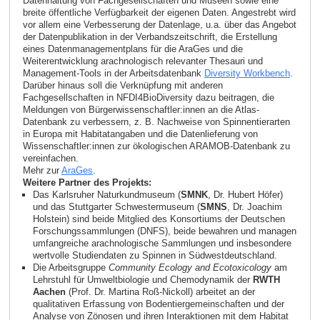
Datenhaltung von Fachgesellschaften und Museen sowie eine
breite öffentliche Verfügbarkeit der eigenen Daten. Angestrebt wird
vor allem eine Verbesserung der Datenlage, u.a. über das Angebot
der Datenpublikation in der Verbandszeitschrift, die Erstellung
eines Datenmanagementplans für die AraGes und die
Weiterentwicklung arachnologisch relevanter Thesauri und
Management-Tools in der Arbeitsdatenbank
Diversity Workbench
.
Darüber hinaus soll die Verknüpfung mit anderen
Fachgesellschaften in NFDI4BioDiversity dazu beitragen, die
Meldungen von Bürgerwissenschaftler:innen an die Atlas-
Datenbank zu verbessern, z. B. Nachweise von Spinnentierarten
in Europa mit Habitatangaben und die Datenlieferung von
Wissenschaftler:innen zur ökologischen ARAMOB-Datenbank zu
vereinfachen.
Mehr zur
AraGes
.
Weitere Partner des Projekts:
Das Karlsruher Naturkundmuseum (
SMNK
, Dr. Hubert Höfer)
und das Stuttgarter Schwestermuseum (
SMNS
, Dr. Joachim
Holstein) sind beide Mitglied des Konsortiums der Deutschen
Forschungssammlungen (DNFS), beide bewahren und managen
umfangreiche arachnologische Sammlungen und insbesondere
wertvolle Studiendaten zu Spinnen in Südwestdeutschland.
Die Arbeitsgruppe
Community Ecology and Ecotoxicology
am
Lehrstuhl für Umweltbiologie und Chemodynamik der
RWTH
Aachen
(Prof. Dr. Martina Roß-Nickoll) arbeitet an der
qualitativen Erfassung von Bodentiergemeinschaften und der
Analyse von Zönosen und ihren Interaktionen mit dem Habitat