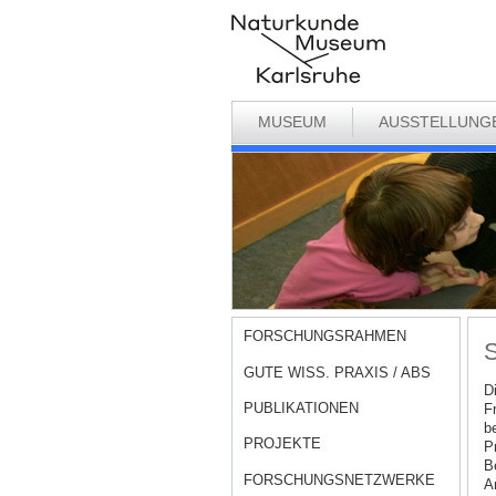
MUSEUM
AUSSTELLUNG
FORSCHUNGSRAHMEN
S
GUTE WISS. PRAXIS / ABS
D
PUBLIKATIONEN
F
be
PROJEKTE
P
B
FORSCHUNGSNETZWERKE
A