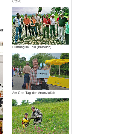
COP8
er
Führung im Feld (Brasilien)
Am Geo-Tag-der-Artenvielfalt