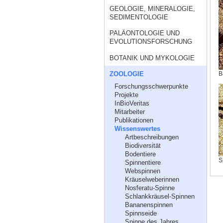
GEOLOGIE, MINERALOGIE,
SEDIMENTOLOGIE
PALÄONTOLOGIE UND
EVOLUTIONSFORSCHUNG
BOTANIK UND MYKOLOGIE
ZOOLOGIE
B
Forschungsschwerpunkte
Projekte
InBioVeritas
Mitarbeiter
Publikationen
Wissenswertes
Artbeschreibungen
Biodiversität
Bodentiere
S
Spinnentiere
Webspinnen
Kräuselweberinnen
Nosferatu-Spinne
Schlankkräusel-Spinnen
Bananenspinnen
Spinnseide
Spinne des Jahres