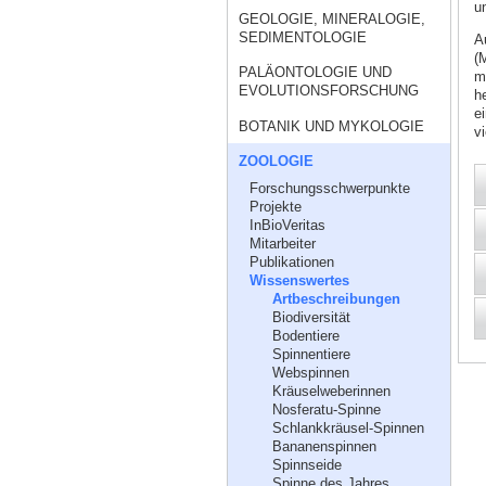
u
GEOLOGIE, MINERALOGIE,
SEDIMENTOLOGIE
A
(
PALÄONTOLOGIE UND
m
EVOLUTIONSFORSCHUNG
h
e
BOTANIK UND MYKOLOGIE
vi
ZOOLOGIE
Forschungsschwerpunkte
Projekte
InBioVeritas
Mitarbeiter
Publikationen
Wissenswertes
Artbeschreibungen
Biodiversität
Bodentiere
Spinnentiere
Webspinnen
Kräuselweberinnen
Nosferatu-Spinne
Schlankkräusel-Spinnen
Bananenspinnen
Spinnseide
Spinne des Jahres