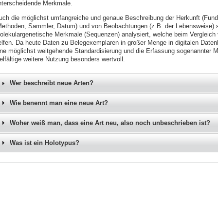
nterscheidende Merkmale.
uch die möglichst umfangreiche und genaue Beschreibung der Herkunft (Fun
Methoden, Sammler, Datum) und von Beobachtungen (z.B. der Lebensweise) si
olekulargenetische Merkmale (Sequenzen) analysiert, welche beim Vergleich
elfen. Da heute Daten zu Belegexemplaren in großer Menge in digitalen Date
ine möglichst weitgehende Standardisierung und die Erfassung sogenannter M
elfältige weitere Nutzung besonders wertvoll.
Wer beschreibt neue Arten?
Wie benennt man eine neue Art?
Woher weiß man, dass eine Art neu, also noch unbeschrieben ist?
Was ist ein Holotypus?