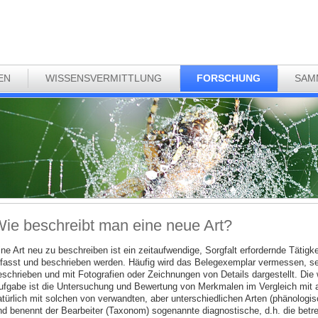
EN
WISSENSVERMITTLUNG
FORSCHUNG
SAM
ie beschreibt man eine neue Art?
ine Art neu zu beschreiben ist ein zeitaufwendige, Sorgfalt erfordernde Tätigk
rfasst und beschrieben werden. Häufig wird das Belegexemplar vermessen, s
eschrieben und mit Fotografien oder Zeichnungen von Details dargestellt. Die 
ufgabe ist die Untersuchung und Bewertung von Merkmalen im Vergleich mit an
atürlich mit solchen von verwandten, aber unterschiedlichen Arten (phänologi
nd benennt der Bearbeiter (Taxonom) sogenannte diagnostische, d.h. die betre