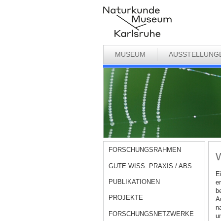
MUSEUM
AUSSTELLUNG
FORSCHUNGSRAHMEN
W
GUTE WISS. PRAXIS / ABS
E
PUBLIKATIONEN
e
b
PROJEKTE
A
n
FORSCHUNGSNETZWERKE
u