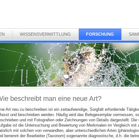
EN
WISSENSVERMITTLUNG
FORSCHUNG
SAM
ie beschreibt man eine neue Art?
ine Art neu zu beschreiben ist ein zeitaufwendige, Sorgfalt erfordernde Tätigk
rfasst und beschrieben werden. Häufig wird das Belegexemplar vermessen, s
eschrieben und mit Fotografien oder Zeichnungen von Details dargestellt. Die 
ufgabe ist die Untersuchung und Bewertung von Merkmalen im Vergleich mit an
atürlich mit solchen von verwandten, aber unterschiedlichen Arten (phänologi
nd benennt der Bearbeiter (Taxonom) sogenannte diagnostische, d.h. die betre