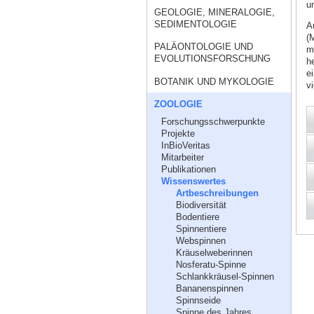
u
GEOLOGIE, MINERALOGIE,
SEDIMENTOLOGIE
A
(
PALÄONTOLOGIE UND
m
EVOLUTIONSFORSCHUNG
h
e
BOTANIK UND MYKOLOGIE
vi
ZOOLOGIE
Forschungsschwerpunkte
Projekte
InBioVeritas
Mitarbeiter
Publikationen
Wissenswertes
Artbeschreibungen
Biodiversität
Bodentiere
Spinnentiere
Webspinnen
Kräuselweberinnen
Nosferatu-Spinne
Schlankkräusel-Spinnen
Bananenspinnen
Spinnseide
Spinne des Jahres