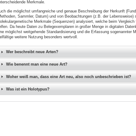
nterscheidende Merkmale.
uch die möglichst umfangreiche und genaue Beschreibung der Herkunft (Fun
Methoden, Sammler, Datum) und von Beobachtungen (z.B. der Lebensweise) si
olekulargenetische Merkmale (Sequenzen) analysiert, welche beim Vergleich
elfen. Da heute Daten zu Belegexemplaren in großer Menge in digitalen Date
ine möglichst weitgehende Standardisierung und die Erfassung sogenannter M
elfältige weitere Nutzung besonders wertvoll.
Wer beschreibt neue Arten?
Wie benennt man eine neue Art?
Woher weiß man, dass eine Art neu, also noch unbeschrieben ist?
Was ist ein Holotypus?