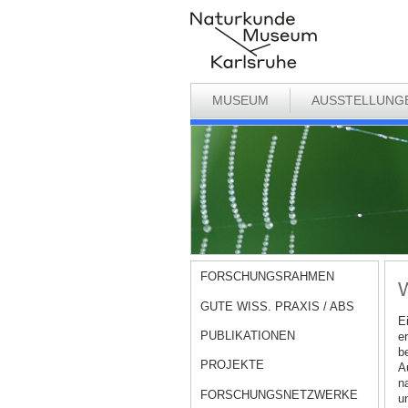
MUSEUM
AUSSTELLUNG
FORSCHUNGSRAHMEN
W
GUTE WISS. PRAXIS / ABS
E
PUBLIKATIONEN
e
b
PROJEKTE
A
n
FORSCHUNGSNETZWERKE
u