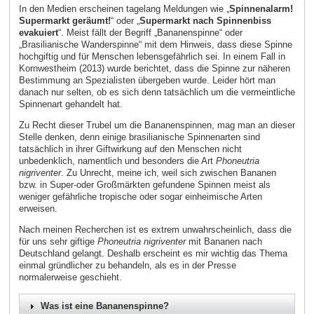
In den Medien erscheinen tagelang Meldungen wie „
Spinnenalarm!
Supermarkt geräumt!
“ oder „
Supermarkt nach Spinnenbiss
evakuiert
“. Meist fällt der Begriff „Bananenspinne“ oder
„Brasilianische Wanderspinne“ mit dem Hinweis, dass diese Spinne
hochgiftig und für Menschen lebensgefährlich sei. In einem Fall in
Kornwestheim (2013) wurde berichtet, dass die Spinne zur näheren
Bestimmung an Spezialisten übergeben wurde. Leider hört man
danach nur selten, ob es sich denn tatsächlich um die vermeintliche
Spinnenart gehandelt hat.
Zu Recht dieser Trubel um die Bananenspinnen, mag man an dieser
Stelle denken, denn einige brasilianische Spinnenarten sind
tatsächlich in ihrer Giftwirkung auf den Menschen nicht
unbedenklich, namentlich und besonders die Art
Phoneutria
nigriventer
. Zu Unrecht, meine ich, weil sich zwischen Bananen
bzw. in Super-oder Großmärkten gefundene Spinnen meist als
weniger gefährliche tropische oder sogar einheimische Arten
erweisen.
Nach meinen Recherchen ist es extrem unwahrscheinlich, dass die
für uns sehr giftige
Phoneutria nigriventer
mit Bananen nach
Deutschland gelangt. Deshalb erscheint es mir wichtig das Thema
einmal gründlicher zu behandeln, als es in der Presse
normalerweise geschieht.
Was ist eine Bananenspinne?