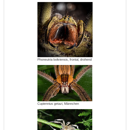
Phoneutria boliviensis, frontal, drohend
Cupiennius getazi, Männchen