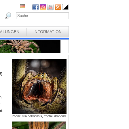
MLUNGEN
INFORMATION
3)
n
.
kt
Phoneutria boliviensis, frontal, drohend