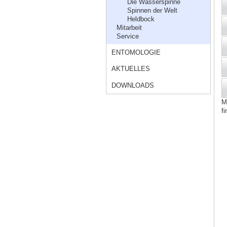
Die Wasserspinne
Spinnen der Welt
Heldbock
Mitarbeit
Service
ENTOMOLOGIE
AKTUELLES
DOWNLOADS
M
f