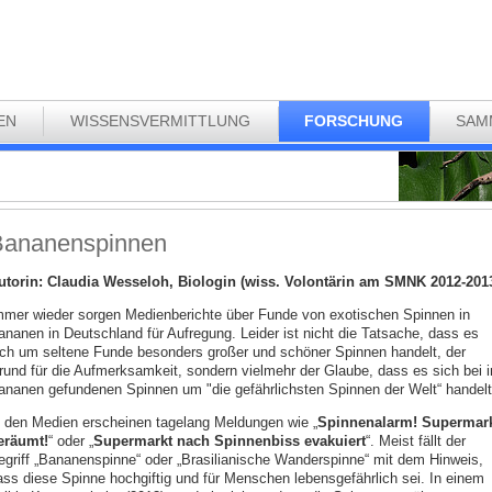
EN
WISSENSVERMITTLUNG
FORSCHUNG
SAM
Bananenspinnen
utorin: Claudia Wesseloh, Biologin (wiss. Volontärin am SMNK 2012-201
mmer wieder sorgen Medienberichte über Funde von exotischen Spinnen in
ananen in Deutschland für Aufregung. Leider ist nicht die Tatsache, dass es
ich um seltene Funde besonders großer und schöner Spinnen handelt, der
rund für die Aufmerksamkeit, sondern vielmehr der Glaube, dass es sich bei i
ananen gefundenen Spinnen um "die gefährlichsten Spinnen der Welt“ handelt
n den Medien erscheinen tagelang Meldungen wie „
Spinnenalarm! Supermar
eräumt!
“ oder „
Supermarkt nach Spinnenbiss evakuiert
“. Meist fällt der
egriff „Bananenspinne“ oder „Brasilianische Wanderspinne“ mit dem Hinweis,
ass diese Spinne hochgiftig und für Menschen lebensgefährlich sei. In einem