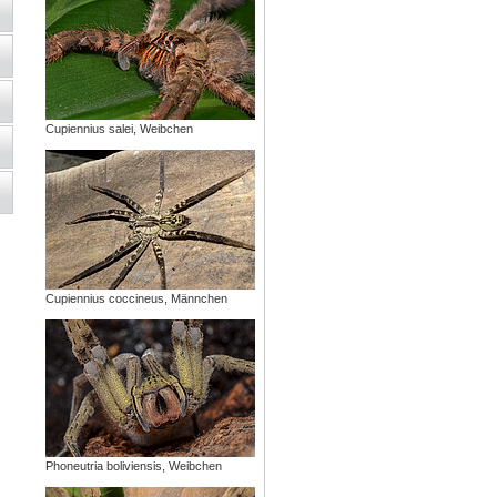
Cupiennius salei, Weibchen
Cupiennius coccineus, Männchen
Phoneutria boliviensis, Weibchen